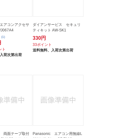
エアコンアクセサ
ダイアンサービス セキュリ
J067A4
ティキット AW-SK1
(1)
330円
円
33ポイント
イント
送料無料、
入荷次第出荷
入荷次第出荷
 両面テープ取付
Panasonic エアコン用無線L