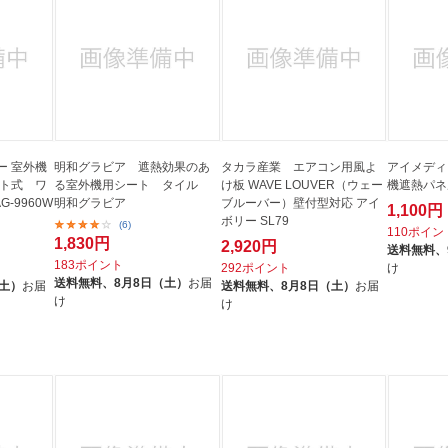
ー 室外機
明和グラビア 遮熱効果のあ
タカラ産業 エアコン用風よ
アイメディ
ット式 ワ
る室外機用シート タイル
け板 WAVE LOUVER（ウェー
機遮熱パネル
G-9960W
明和グラビア
ブルーバー）壁付型対応 アイ
1,100円
ボリー SL79
(6)
110ポイン
1,830円
2,920円
送料無料、
183ポイント
292ポイント
け
送料無料、
8月8日（土）
お届
（土）
お届
送料無料、
8月8日（土）
お届
け
け