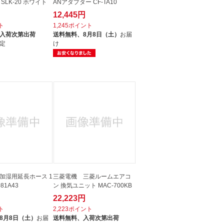
SLK-20 ホワイト
ANアダプター CF-TA10
12,445円
ト
1,245ポイント
入荷次第出荷
送料無料、
8月8日（土）
お届
定
け
加湿用延長ホース 1
三菱電機 三菱ルームエアコ
81A43
ン 換気ユニット MAC-700KB
22,223円
ト
2,223ポイント
8月8日（土）
お届
送料無料、
入荷次第出荷