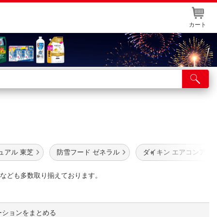
カート
店舗サービス
ット取り置き
イントカードWEB登録
舗情報・店舗一覧
ュアル 東芝
防雪フード ゼネラル
ダイキン エアコンアク
取り寄せ品入荷状況照会
なども多数取り揃えております。
ーションをまとめる