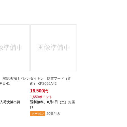
nic 寒冷地向けドレン
ダイキン 防雪フード（背
F-UH1
面） KPS095A42
16,500円
ト
1,650ポイント
入荷次第出荷
送料無料、
8月8日（土）
お届
け
20%引き
クーポン