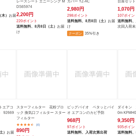
レースシート エニーシング M
カバー YZ-AC
台座セット 
DS65974
2,980円
1,070円
2,200円
（木）
お届
298ポイント
107ポイン
220ポイント
送料無料、
8月8日（土）
お届
送料無料、
送料無料、
8月8日（土）
お届
け
次回入荷未
け
35%引き
クーポン
トエアコ
スターフィルター 花粉ブロ
ビッグバイオ ペタッとバイ
ダイキン 
92669
ック 換気口フィルター スター
オ エアコンのカビ予防
0m KPMH0
フィルター
968円
9,350円
(4)
97ポイント
935ポイン
890円
（土）
お届
送料無料、
入荷次第出荷
送料無料、