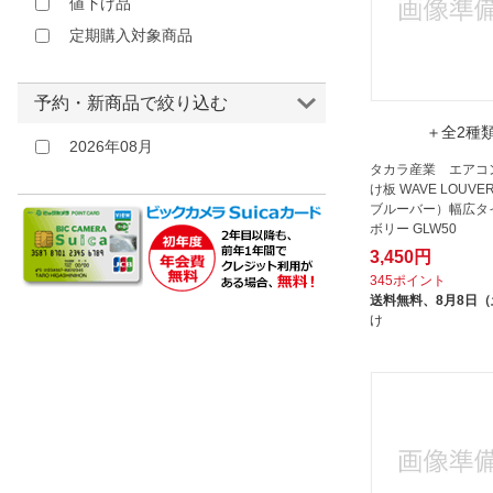
値下げ品
山善｜YAMAZEN
定期購入対象商品
岩谷マテリアル｜Iwatani
岩谷産業｜Iwatani
予約・新商品で絞り込む
広電｜KODEN
＋全2種
日晴金属｜NISSEI METALS
2026年08月
日立｜HITACHI
タカラ産業 エアコ
け板 WAVE LOUV
明和グラビア｜MEIWA GRAVURE
ブルーバー）幅広タ
ボリー GLW50
東芝｜TOSHIBA
3,450円
潮｜USHIO
345ポイント
紀陽除虫菊｜KIYOU JOCHUGIKU
送料無料、
8月8日
け