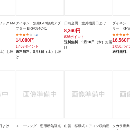
ック MA
ダイキン 無線LAN接続アダ
日晴金属 室外機用日よけ
ダイキン 
プター BRP084C41
リー KPW
8,360円
(1)
836ポイント
14,080円
16,560
送料無料、
9月10日（木）
お届
1,408ポイント
1,656ポ
け
（土）
お届
送料無料、
8月8日（土）
お届
送料無料、
け
日よけ
エニーシング 窓用断熱遮光
山善 移動式エアコン収納用
タカラ産業