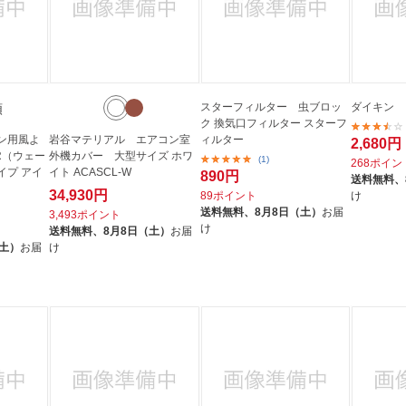
スターフィルター 虫ブロッ
ダイキン 
類
ク 換気口フィルター スターフ
ン用風よ
岩谷マテリアル エアコン室
ィルター
2,680円
ER（ウェー
外機カバー 大型サイズ ホワ
(1)
268ポイン
イプ アイ
イト ACASCL-W
890円
送料無料、
34,930円
89ポイント
け
送料無料、
8月8日（土）
お届
3,493ポイント
け
送料無料、
8月8日（土）
お届
（土）
お届
け