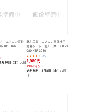
ア エアコン室外
北川工業 エアコン室外機用
 1010166
遮熱シート 北川工業 KTF-3
080 KTF-3080
(2)
ト
1,980円
9月10日（木）
お届
198ポイント
送料無料、
8月8日（土）
お届
け