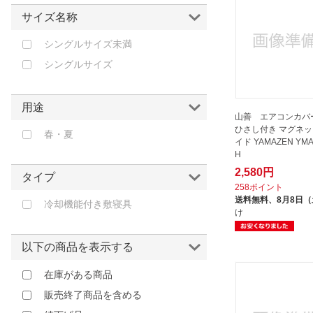
ダイキン｜DAIKIN
サイズ名称
トヨトミ｜TOYOTOMI
シングルサイズ未満
ナカトミ｜NAKATOMI
シングルサイズ
ビッグバイオ｜Big Bio
ファミリー・ライフ｜Family-life
用途
リベルタ｜Liberta
山善 エアコンカバ
ひさし付き マグネ
レック｜LEC
春・夏
イド YAMAZEN YMA
三菱重工｜MITSUBISHI HEAVY
H
INDUSTRIES
2,580円
タイプ
三菱電機｜Mitsubishi Electric
258ポイント
送料無料、
8月8日
冷却機能付き敷寝具
北川工業｜KITAGAWA
け
INDUSTRIES
因幡電工｜INABA
以下の商品を表示する
因幡電機産業｜INABA DENKI
在庫がある商品
SANGYO
販売終了商品を含める
太洋｜TAIYO