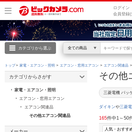
ログイン
会員登録(
カテゴリから選ぶ
全ての商品
こんにちは
トップ
家電・エアコン・照明
エアコン・窓用エアコン
エアコン関連品
ログイン
その他
カテゴリからさがす
新規会員登録
家電・エアコン・照明
三菱電機 パッ
エアコン・窓用エアコン
会員メニュー
ダイキン
や
三菱電
エアコン関連品
その他エアコン関連品
お買いもの履歴
165
件中
1
～
50
閲覧履歴
メーカー