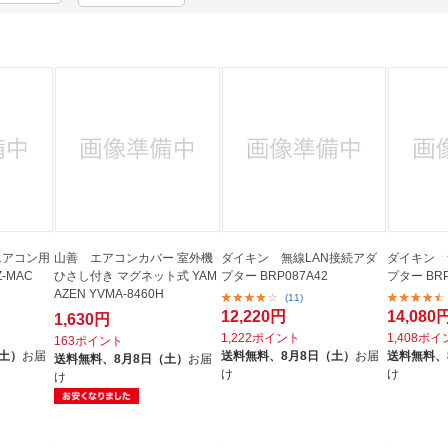
法
よくある質問・お問合せ
I
ご利用規約
E
エアコン用
山善 エアコンカバー 室外機
ダイキン 無線LAN接続アダ
ダイキン 
-MAC
ひさし付き マグネット式 YAM
プター BRP087A42
プター BRP
AZEN YVMA-8460H
(11)
12,220円
14,080
1,630円
1,222ポイント
1,408ポ
163ポイント
（土）
お届
送料無料、
8月8日（土）
お届
送料無料、
送料無料、
8月8日（土）
お届
け
け
け