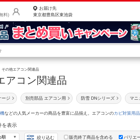
お届け先
無料)
東京都豊島区東池袋
商品をさがす
ランキングからさがす
ネ
その他エアコン関連品
エアコン関連品
カテゴリ一覧からさがす
ポ
店
ケージ
別売部品 エアコン用
防雪 DNシリーズ
マニ
お
機
などの人気メーカーの商品を豊富に品揃え。エアコンの
カビ対策用品
お客様サポート
件を表示
ご利用ガイド
販売終了商品を含める
バリエ
絞り込む