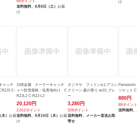
89ポイント
け
送料無料、
8月8日（土）
お届
け
キャッチ
日晴金属 クーラーキャッチ
タジマヤ フィトンαエアコン
Panaso
ZJ2 C-
ャー防雪屋根・塩害地向け C
クリーン 森の香り ac01 グレ
ソケット C
RZJL2 C-RZJ-L2
ー
880円
20,120円
3,280円
88ポイン
2,012ポイント
328ポイント
送料無料、
（木）
お届
送料無料、
9月10日（木）
お届
送料無料、
メーカー直送お取
け
寄せ