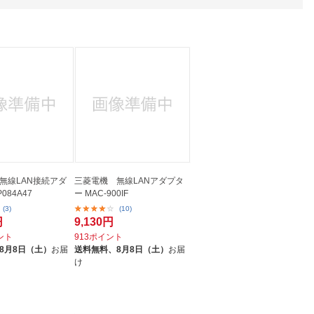
人窓口
R情報
nglish / 中文
無線LAN接続アダ
三菱電機 無線LANアダプタ
084A47
ー MAC-900IF
(3)
(10)
円
9,130円
イント
913ポイント
8月8日（土）
お届
送料無料、
8月8日（土）
お届
け