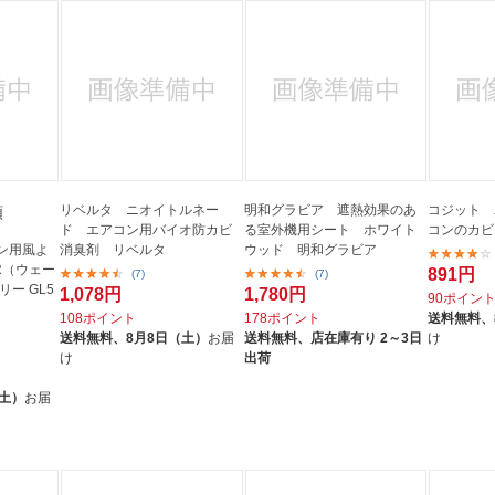
リベルタ ニオイトルネー
明和グラビア 遮熱効果のあ
コジット 
類
ド エアコン用バイオ防カビ
る室外機用シート ホワイト
コンのカビ
ン用風よ
消臭剤 リベルタ
ウッド 明和グラビア
ER（ウェー
891円
(7)
(7)
ー GL5
1,078円
1,780円
90ポイン
108ポイント
178ポイント
送料無料、
送料無料、
8月8日（土）
お届
送料無料、
店在庫有り 2～3日
け
け
出荷
（土）
お届