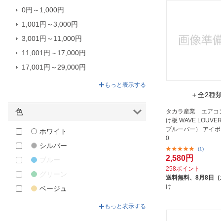
オーム電機｜OHM ELECTRIC
0円～1,000円
オールドアンドニュー
1,001円～3,000円
カクダイ｜KAKUDAI
3,001円～11,000円
コジット｜COGIT
11,001円～17,000円
コロナ｜CORONA
17,001円～29,000円
サンコー｜SANKO
29,001円～178,890円
もっと表示する
スイデン｜Suiden
＋全2種
スターフィルター｜STARFILTER
色
タカラ産業 エアコ
け板 WAVE LOUV
スマイル｜SMILE
ブルーバー） アイボリ
ホワイト
セーブインダストリー｜SAVE-
0
シルバー
INDUSTRY
(1)
2,580円
ブルー
ゼネラル｜GENERAL
258ポイント
グリーン
タカラ産業｜TAKARA INDUSTRY
送料無料、
8月8日
け
ベージュ
タジマヤ｜Tajimaya
ブラウン
ダイアンサービス｜DAIAN
もっと表示する
SERVICE
その他