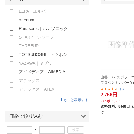
ほしいもの
ELPA｜エルパ
お知らせ
onedum
Panasonic｜パナソニック
SHARP｜シャープ
THREEUP
TOTSUBOSHI｜トツボシ
YAZAWA｜ヤザワ
アイメディア｜AIMEDIA
山善 YZ スポット
アテックス
プロダクトカバー YZ
アテックス｜ATEX
(3)
2,756円
イチネンTASCO｜ICHINEN
もっと表示する
276ポイント
TASCO
送料無料、
8月8日
け
エスケイジャパン｜SKJapan
価格で絞り込む
エニーシング｜ANYTHING
~
エー・シー・ダブリュ｜ACW