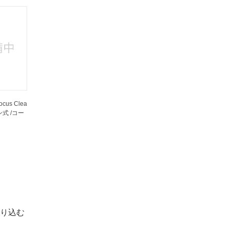
ocus Clea
ン式 /コー
り込む