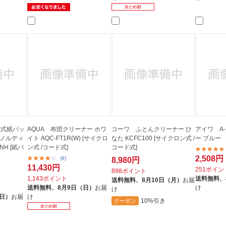
充電式紙パッ
AQUA 布団クリーナー ホワ
コーワ ふとんクリーナー ひ
アイワ A
 ノルディ
イト AQC-FT1R(W) [サイクロ
なた KCFC100 [サイクロン式 /
ー ブルー
NH [紙パ
ン式 /コード式]
コード式]
2,508円
(9)
8,980円
11,430円
251ポイン
898ポイント
1,143ポイント
送料無料、
送料無料、
8月10日（月）
お届
送料無料、
8月9日（日）
お届
け
け
（日）
お届
け
10%引き
クーポン