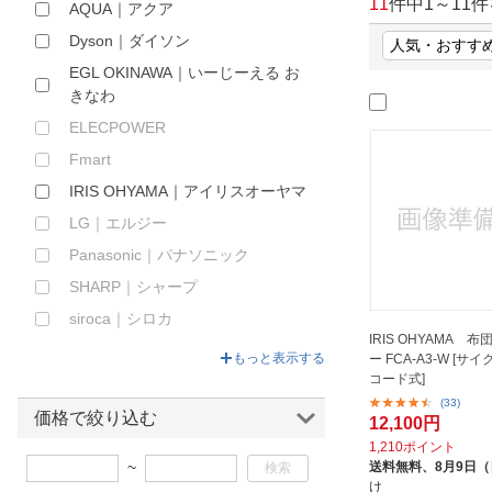
11
件中
1
～
11
件
AQUA｜アクア
ほしいもの
Dyson｜ダイソン
お知らせ
EGL OKINAWA｜いーじーえる お
きなわ
ELECPOWER
Fmart
IRIS OHYAMA｜アイリスオーヤマ
LG｜エルジー
Panasonic｜パナソニック
SHARP｜シャープ
siroca｜シロカ
IRIS OHYAMA 
アイワ｜aiwa
もっと表示する
ー FCA-A3-W [サイ
コード式]
アトケア｜ATOCARE
(33)
アナバス｜ANABAS
価格で絞り込む
12,100円
イーバランス｜E-BALANCE
1,210ポイント
~
送料無料、
8月9日
コーワ｜KOWA
け