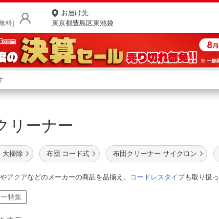
お届け先
無料)
東京都豊島区東池袋
商品をさがす
ランキングからさがす
ネ
クリーナー
カテゴリ一覧からさがす
ポ
店
 大掃除
布団 コード式
布団クリーナー サイクロン
お
や
アクア
などのメーカーの商品を品揃え。
コードレスタイプ
も取り扱っ
お客様サポート
ナー特集
ご利用ガイド