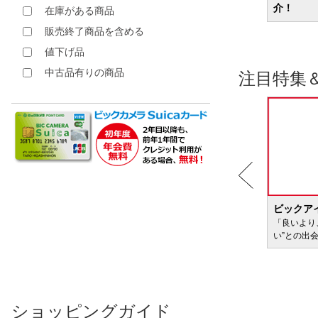
に商品を紹介
介！
在庫がある商品
販売終了商品を含める
値下げ品
中古品有りの商品
注目特集
BIC WAVE
ビックア
サービ
「どきどき・わくわく」をさまざまなコンテン
「良いより
ツに載せてお届けします
い”との出
ショッピングガイド