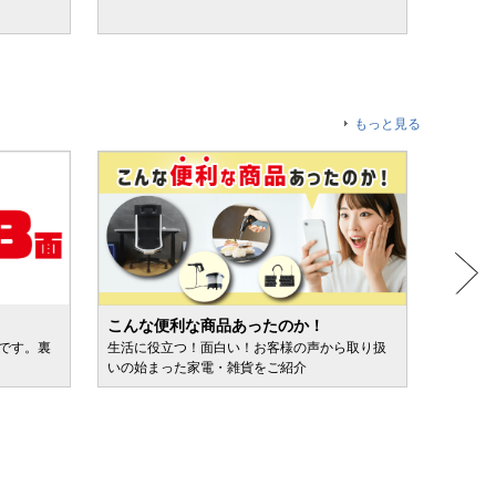
もっと見る
こんな便利な商品あったのか！
人気売
ルです。裏
生活に役立つ！面白い！お客様の声から取り扱
カテゴ
いの始まった家電・雑貨をご紹介
けます