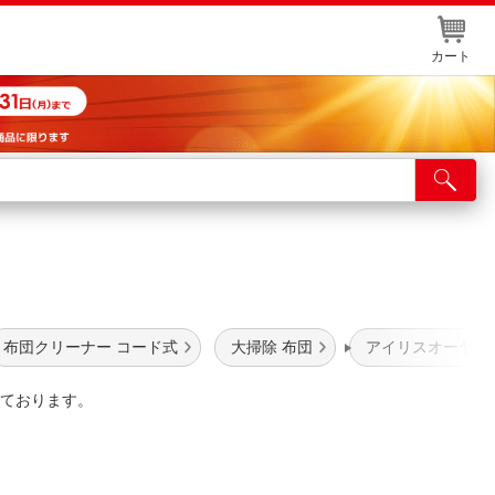
カート
店舗サービス
ット取り置き
イントカードWEB登録
舗情報・店舗一覧
布団クリーナー コード式
大掃除 布団
アイリスオーヤマ
取り寄せ品入荷状況照会
ております。