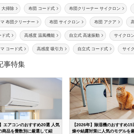
 大掃除
布団 コード式
布団クリーナー サイクロン
マ 布団クリーナー
布団 サイクロン
布団 アクア
ード式
高感度 温風機能
自立式 高速振動
サイクロン
マ コード式
高感度 吸引力
自立式 コード式
サイク
記事特集
年】エアコンのおすすめ20選 人気
【2026年】除湿機のおすすめ15
の商品を畳数別に厳選して紹
燥や結露対策に人気のモデルを