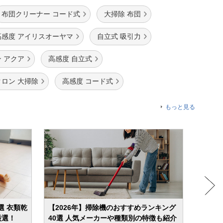
布団クリーナー コード式
大掃除 布団
高感度 アイリスオーヤマ
自立式 吸引力
 アクア
高感度 自立式
ロン 大掃除
高感度 コード式
もっと見る
選 衣類乾
【2026年】掃除機のおすすめランキング
【20
厳選！
40選 人気メーカーや種類別の特徴も紹介
屋干し