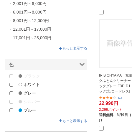
2,001円～6,000円
ソウイジャパン｜SOUYI
6,001円～8,000円
ツカモトエイム｜TSUKAMOTO
AIM
8,001円～12,000円
ドリテック｜dretec
12,001円～17,000円
プライム｜Prime
17,001円～25,000円
リョービ｜RYOBI
25,001円～32,320円
もっと表示する
レイコップ｜raycop
富士パックス｜FUJIPACKS
色
日立｜HITACHI
IRIS OHYAMA 
ブラック
東芝｜TOSHIBA
クふとんクリーナー
ホワイト
ックグレー FBD-D1-
ック式 /コードレス]
グレー
(1)
シルバー
22,990円
2,299ポイント
ブルー
送料無料、
8月9日
ゴールド
け
もっと表示する
オレンジ