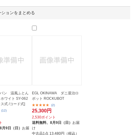
人窓口
R情報
ーションをまとめる
nglish / 中文
パン 温風ふとん
EGL OKINAWA ダニ退治ロ
ホワイト SY-062
ボット ROCKUBOT
ス式 /コード式]
(2)
25,300円
(12)
2,530ポイント
ト
送料無料、
8月9日（日）
お届
8月9日（日）
お届
け
中古品1点
13,480円（税込）