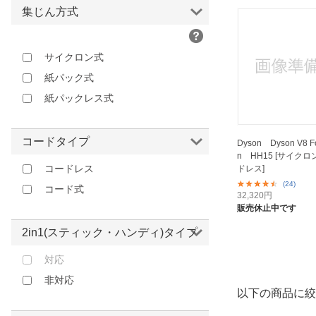
ブラウン
集じん方式
レッド
ピンク
サイクロン式
紙パック式
紙パックレス式
コードタイプ
Dyson Dyson V8 F
n HH15 [サイクロ
コードレス
ドレス]
(24)
コード式
32,320
円
販売休止中です
2in1(スティック・ハンディ)タイプ
対応
非対応
以下の商品に絞