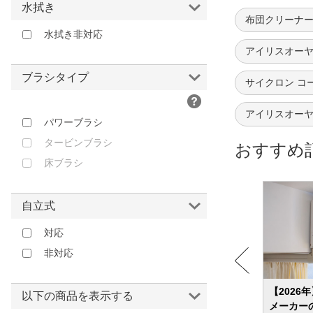
水拭き
布団クリーナー
水拭き非対応
アイリスオーヤ
ブラシタイプ
サイクロン コ
アイリスオーヤ
パワーブラシ
タービンブラシ
おすすめ
床ブラシ
自立式
対応
非対応
13選
【2026年】コードレス掃除機のおすすめ
【2026
以下の商品を表示する
紹介
ランキング24選 吸引力？軽さ？ニーズ別
メーカー