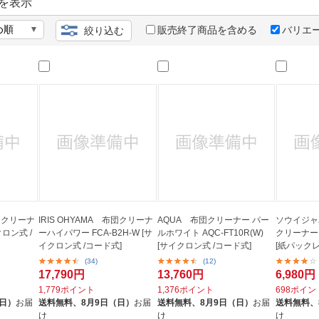
法
を表示
よくある質問・お問合せ
I
販売終了商品を含める
バリエ
絞り込む
ご利用規約
E
布団クリーナ
IRIS OHYAMA 布団クリーナ
AQUA 布団クリーナー パー
ソウイジャ
クロン式 /
ーハイパワー FCA-B2H-W [サ
ルホワイト AQC-FT10R(W)
クリーナー 
イクロン式 /コード式]
[サイクロン式 /コード式]
[紙パックレ
(34)
(12)
17,790円
13,760円
6,980円
1,779ポイント
1,376ポイント
698ポイン
（日）
お届
送料無料、
8月9日（日）
お届
送料無料、
8月9日（日）
お届
送料無料、
け
け
け