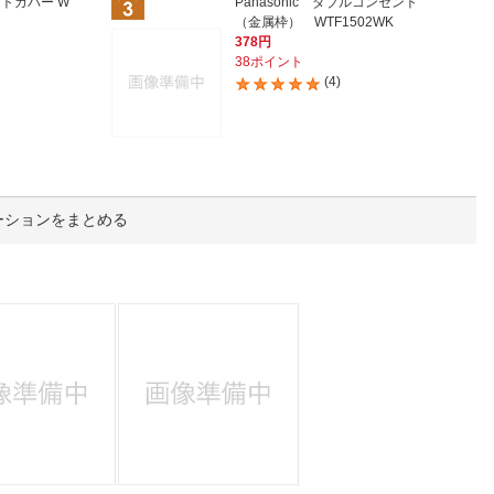
人窓口
ントカバー W
Panasonic ダブルコンセント
（金属枠） WTF1502WK
378円
R情報
38ポイント
(4)
nglish / 中文
ーションをまとめる