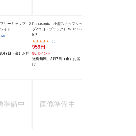
A フリーキャップ S
Panasonic 小型スナップタッ
 ホワイト
プ2コ口（ブラック） WH2122
BP
(2)
(5)
959円
ト
8月7日（金）
お届
96ポイント
送料無料、
8月7日（金）
お届
け