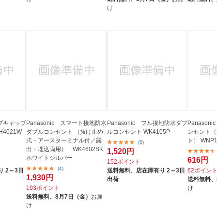
け
ップキャップ
Panasonic スマート接地防水
Panasonic フル接地防水ダブ
Panaso
4021W
ダブルコンセント （抜け止め
ルコンセント WK4105P
ンセント（
式・アースターミナル付／露
ト） WNP1
(5)
出・埋込両用） WK4602SK
1,520円
ホワイトシルバー
616円
152ポイント
(4)
 2～3日
送料無料、
店在庫有り 2～3日
62ポイン
1,930円
出荷
送料無料、
193ポイント
け
送料無料、
8月7日（金）
お届
け