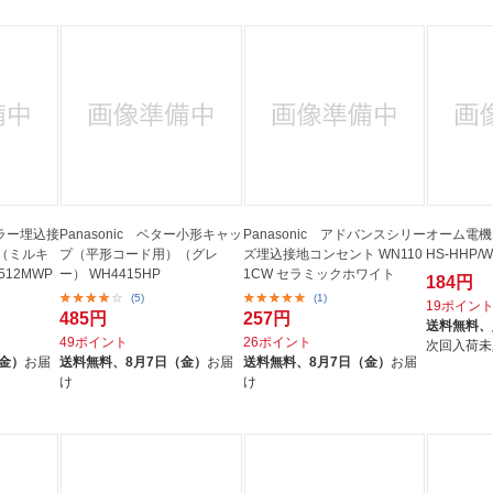
カラー埋込接
Panasonic ベター小形キャッ
Panasonic アドバンスシリー
オーム電機
（ミルキ
プ（平形コード用）（グレ
ズ埋込接地コンセント WN110
HS-HHP/
512MWP
ー） WH4415HP
1CW セラミックホワイト
184円
(5)
(1)
19ポイン
485円
257円
送料無料、
49ポイント
26ポイント
次回入荷未
（金）
お届
送料無料、
8月7日（金）
お届
送料無料、
8月7日（金）
お届
け
け