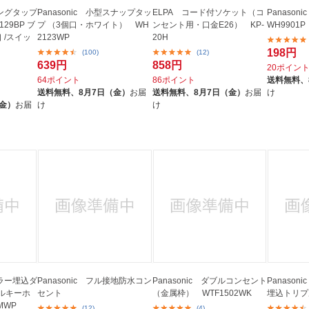
リングタップ
Panasonic 小型スナップタッ
ELPA コード付ソケット（コ
Panaso
29BP ブ
プ （3個口・ホワイト） WH
ンセント用・口金E26） KP-
WH9901P
口 /スイッ
2123WP
20H
198円
(100)
(12)
639円
858円
20ポイン
64ポイント
86ポイント
送料無料、
送料無料、
8月7日（金）
お届
送料無料、
8月7日（金）
お届
け
（金）
お届
け
け
カラー埋込ダ
Panasonic フル接地防水コン
Panasonic ダブルコンセント
Panasoni
ルキーホ
セント
（金属枠） WTF1502WK
埋込トリプ
MWP
(12)
(4)