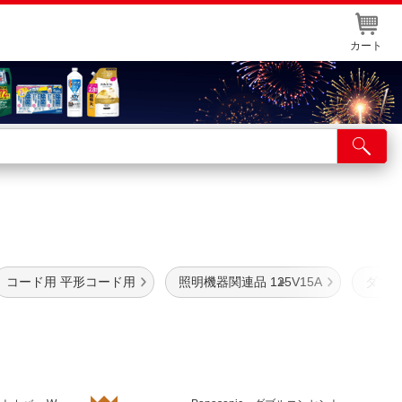
カート
店舗サービス
ット取り置き
イントカードWEB登録
舗情報・店舗一覧
コード用 平形コード用
照明機器関連品 125V15A
ダブル
取り寄せ品入荷状況照会