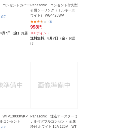
nic コンセントカバー
Panasonic コンセント付丸型
引掛シーリング（ミルキーホ
ワイト） WG4425WP
(25)
(3)
998円
ト
8月7日（金）
お届
100ポイント
送料無料、
8月7日（金）
お届
け
c WTP13033WKP
Panasonic 埋込アースターミ
ルコンセント
ナル付ダブルコンセント 金属
枠付 ホワイト 15A 125V WT
(17)