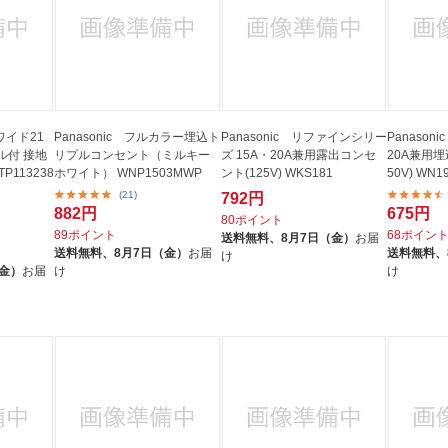
モワイド21
Panasonic フルカラー埋込ト
Panasonic リファインシリー
Panason
ル付 接地
リプルコンセント（ミルキー
ズ 15A・20A兼用露出コンセ
20A兼用
113238
ホワイト） WNP1503MWP
ント(125V) WKS181
50V) WN1
(21)
792円
882円
675円
80ポイント
89ポイント
68ポイン
送料無料、
8月7日（金）
お届
送料無料、
8月7日（金）
お届
送料無料、
け
（金）
お届
け
け