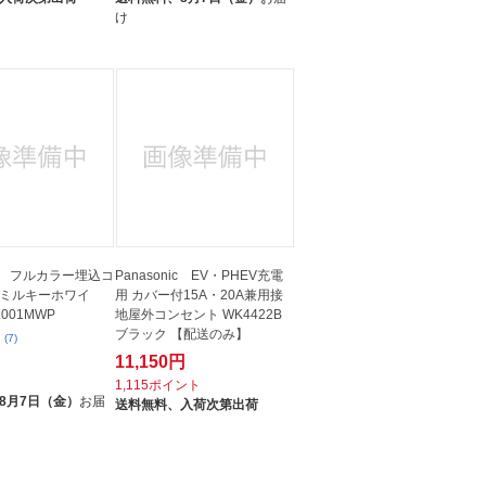
け
nic フルカラー埋込コ
Panasonic EV・PHEV充電
ミルキーホワイ
用 カバー付15A・20A兼用接
001MWP
地屋外コンセント WK4422B
ブラック 【配送のみ】
(7)
11,150円
ト
1,115ポイント
8月7日（金）
お届
送料無料、
入荷次第出荷