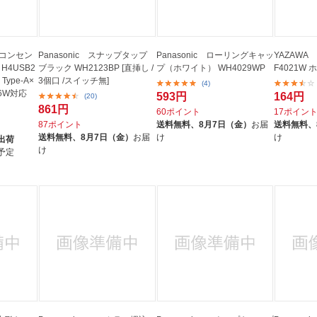
Bコンセン
Panasonic スナップタップ
Panasonic ローリングキャッ
YAZAW
H4USB2
ブラック WH2123BP [直挿し /
プ（ホワイト） WH4029WP
F4021W
ype-A×
3個口 /スイッチ無]
(4)
36W対応
593円
164円
(20)
861円
60ポイント
17ポイン
87ポイント
送料無料、
8月7日（金）
お届
送料無料、
送料無料、
8月7日（金）
お届
け
け
出荷
け
予定