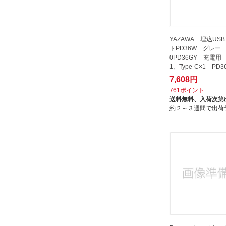
YAZAWA 埋込US
トPD36W グレー 
0PD36GY 充電用 T
1、Type-C×1 PD
7,608円
761ポイント
送料無料、
入荷次第
約２～３週間で出荷