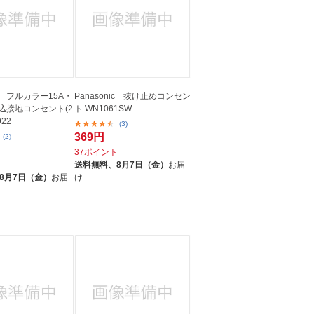
ic フルカラー15A・
Panasonic 抜け止めコンセン
埋込接地コンセント(2
ト WN1061SW
922
(3)
369円
(2)
37ポイント
ト
送料無料、
8月7日（金）
お届
8月7日（金）
お届
け