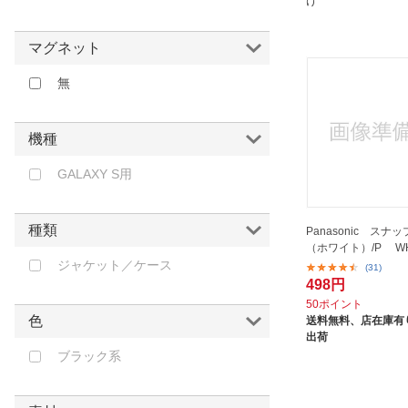
け
マグネット
無
機種
GALAXY S用
種類
Panasonic スナ
（ホワイト）/P WH
ジャケット／ケース
(31)
498円
50ポイント
色
送料無料、
店在庫有り
出荷
ブラック系