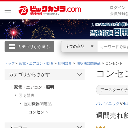
ログイン
会員登録(
カテゴリから選ぶ
全ての商品
こんにちは
トップ
家電・エアコン・照明
照明器具
照明機器関連品
コンセント
ログイン
コン
カテゴリからさがす
新規会員登録
家電・エアコン・照明
アースターミナ
照明器具
会員メニュー
パナソニック
や
E
照明機器関連品
コンセント
お買いもの履歴
週間売れ
閲覧履歴
メーカー