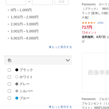
~
東芝ライテック｜TOSHIBA
Panasonic ロー
Lighting Technology
（ブラック） WH21
0円～1,000円
ラック [直挿し /1個
遠藤照明｜ENDO LIGHTING
1,001円～2,000円
チ無]
(246)
2,001円～3,000円
717円
3,001円～5,000円
72ポイント
送料無料、
8月7日
5,001円～8,000円
け
8,001円～33,410円
もっと表示する
色
ブラック
ホワイト
グレー
シルバー
ブルー
Panasonic フル
ブルコンセント（ミ
ベージュ
もっと表示する
ワイト） WNP1302