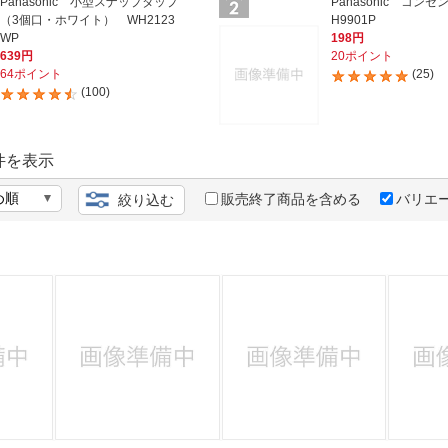
法
Panasonic 小型スナップタップ
Panasonic コンセ
よくある質問・お問合せ
（3個口・ホワイト） WH2123
H9901P
WP
198円
I
ご利用規約
639円
20ポイント
64ポイント
(25)
(100)
E
件を表示
販売終了商品を含める
バリエ
絞り込む