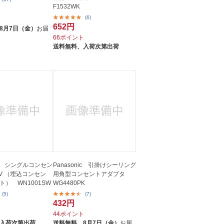
F1532WK
(6)
ト
652円
8月7日（金）
お届
66ポイント
送料無料、
入荷次第出荷
nic シングルコンセン
Panasonic 引掛けシーリング
25V （埋込コンセン
用角型コンセントアダプタ
ト） WN1001SW
WG4480PK
(5)
(7)
432円
ト
44ポイント
入荷次第出荷
送料無料、
8月7日（金）
お届