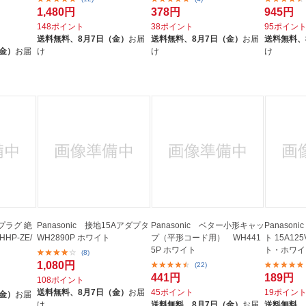
1,480円
378円
945円
148ポイント
38ポイント
95ポイン
送料無料、
8月7日（金）
お届
送料無料、
8月7日（金）
お届
送料無料、
（金）
お届
け
け
け
プラグ 絶
Panasonic 接地15Aアダプタ
Panasonic ベター小形キャッ
Panaso
HP-ZE/
WH2890P ホワイト
プ（平形コード用） WH441
ト 15A1
5P ホワイト
ト・ホワイ
(8)
1,080円
(22)
441円
189円
108ポイント
送料無料、
8月7日（金）
お届
45ポイント
19ポイン
（金）
お届
け
送料無料、
8月7日（金）
お届
送料無料、