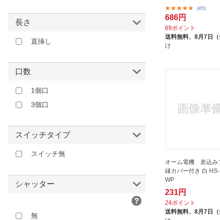
その他
(45)
686円
長さ
69ポイント
送料無料、
8月7日
直挿し
け
口数
1個口
3個口
スイッチタイプ
スイッチ無
オーム電機 差込み
縁カバー付き 白 HS-H
WP
シャッター
231円
24ポイント
送料無料、
8月7日
無