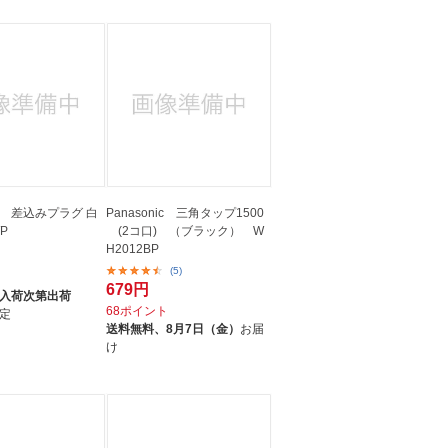
 差込みプラグ 白
Panasonic 三角タップ1500
WP
(2コ口) （ブラック） W
H2012BP
(5)
ト
679円
入荷次第出荷
68ポイント
定
送料無料、
8月7日（金）
お届
け