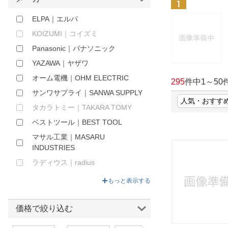
ほしいもの
ELPA｜エルパ
お知らせ
KOIZUMI｜コイズミ
Panasonic｜パナソニック
YAZAWA｜ヤザワ
オーム電機｜OHM ELECTRIC
295
件中
1
～
50
サンワサプライ｜SANWA SUPPLY
タカラトミー｜TAKARA TOMY
ベストツール｜BEST TOOL
マサル工業｜MASARU
INDUSTRIES
ラディウス｜radius
山善｜YAMAZEN
もっと表示する
日動工業｜NICHIDO
旭電機化成｜ASAHI
価格で絞り込む
electrochemical