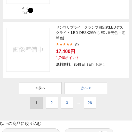
サンワサプライ クランプ固定式LEDデス
クライト LED-DESK2GM [LED /昼光色～電
球色]
(2)
17,400円
1,740ポイント
送料無料、8月9日（日）
お届け
< 前へ
次へ >
1
2
3
…
26
以下の商品に絞り込む