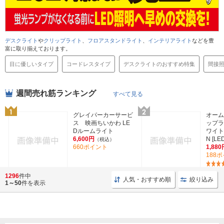
デスクライト
や
クリップライト
、
フロアスタンドライト
、
インテリアライト
などを豊
富に取り揃えております。
目に優しいタイプ
コードレスタイプ
デスクライトのおすすめ特集
間接
週間売れ筋ランキング
すべて見る
グレイパーカーサービ
オーム
ス 映画ちいかわ LE
ップラ
Dルームライト
ワイト 
6,600円
N [LE
（税込）
660ポイント
1,880
188
1296
件中
人気・おすすめ順
絞り込み
1～50
件を表示