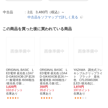
中古品
2点 3,480円（税込）～
中古品をソフマップで詳しく見る
この商品を買った後に買われている商品
ORIGINAL BASIC L
ORIGINAL BASIC L
YAZAWA 調光式フレ
ED電球 昼光色 LDA7
ED電球 昼光色 LDA4
キシブルクリップライ
D-G/K60XOB-2P [E26
D-G/K40XOB [E26 /一
ト ブラック 昼光
/一般電球形 /60W相当
般電球形 /40W相当 /
色 CFL05W02BK
/昼光色 /2個 ...
昼光色 /1個 /広...
[LED /昼光色] [...
1,020円
350円
1,970円
102ポイント
35ポイント
197ポイント
在庫あり
在庫あり
在庫あり
(258)
(151)
(2)