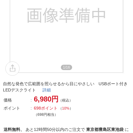
1/16
自然な発色で広範囲を照らせるから目にやさしい USBポート付き
LEDデスクライト
詳細
6,980円
価格
（税込）
ポイント
698ポイント
（
10%
）
（698円相当）
送料無料、
あと
12時間50分以内
のご注文で
東京都豊島区東池袋
に