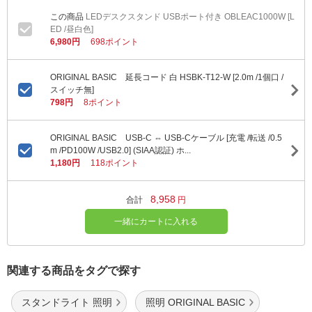
LEDデスクスタンド USBポート付き OBLEAC1000W [L
ED /昼白色]
6,980円
698ポイント
ORIGINAL BASIC 延長コード 白 HSBK-T12-W [2.0m /1個口 /
スイッチ無]
798円
8ポイント
ORIGINAL BASIC USB-C ⇔ USB-Cケーブル [充電 /転送 /0.5
m /PD100W /USB2.0] (SIAA認証) ホ...
1,180円
118ポイント
8,958
合計
円
一緒にカートに入れる
関連する商品をタグで探す
スタンドライト 照明
照明 ORIGINAL BASIC