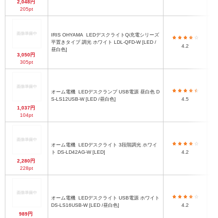
2,048円
205pt
IRIS OHYAMA
LEDデスクライトQi充電シリーズ
平置きタイプ 調光 ホワイト LDL-QFD-W [LED /
10
4.2
昼白色]
3,050円
305pt
（
オーム電機
LEDデスクランプ USB電源 昼白色 D
S-LS12USB-W [LED /昼白色]
4.5
2
1,037円
104pt
オーム電機
LEDデスクライト 3段階調光 ホワイ
ト DS-LD42AG-W [LED]
4.2
2,280円
228pt
オーム電機
LEDデスクライト USB電源 ホワイト
DS-LS16USB-W [LED /昼白色]
4.2
2
989円