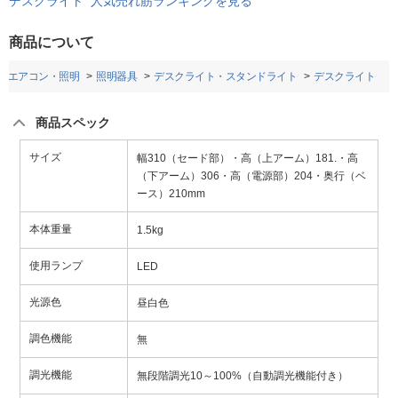
デスクライト 人気売れ筋ランキングを見る
商品について
・エアコン・照明
照明器具
デスクライト・スタンドライト
デスクライト
商品スペック
サイズ
幅310（セード部）・高（上アーム）181.・高
（下アーム）306・高（電源部）204・奥行（ベ
ース）210mm
本体重量
1.5kg
使用ランプ
LED
光源色
昼白色
調色機能
無
調光機能
無段階調光10～100%（自動調光機能付き）