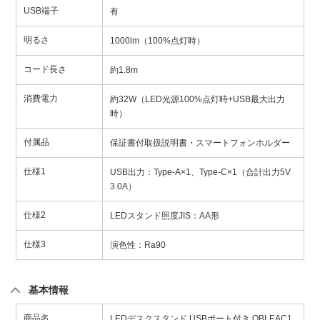
USB端子
有
明るさ
1000lm（100%点灯時）
コード長さ
約1.8m
消費電力
約32W（LED光源100%点灯時+USB最大出力
時）
付属品
保証書付取扱説明書・スマートフォンホルダー
仕様1
USB出力：Type-A×1、Type-C×1（合計出力5V
3.0A）
仕様2
LEDスタンド照度JIS：AA形
仕様3
演色性：Ra90
基本情報
商品名
LEDデスクスタンド USBポート付き OBLEAC1