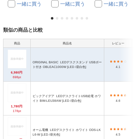
一緒に買う
一緒に買う
一緒に買う
類似の商品と比較
商品
商品名
レビュー
幅
部
ORIGINAL BASIC
LEDデスクスタンド USBポー
ム
ト付き OBLEAC1000W [LED /昼白色]
4.1
ア
6,980円
（
698pt
奥
（
ビックアイデア
LEDデスクライトUSB給電 ホワ
イト BIM-LEU38AW [LED /昼白色]
4.6
2
1,780円
178pt
オーム電機
LEDデスクライト ホワイト ODS-LK
(
L6-W [LED /昼光色]
4.5
3