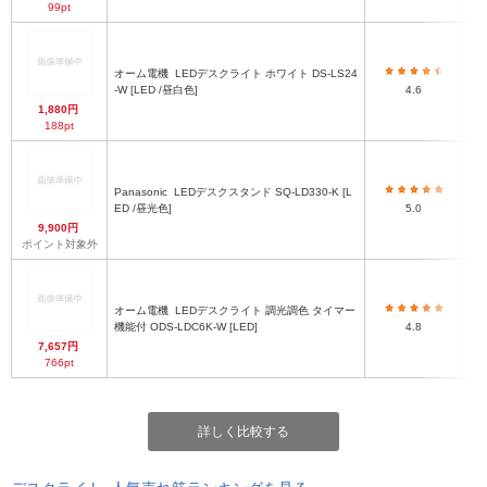
99pt
オーム電機
LEDデスクライト ホワイト DS-LS24
(
-W [LED /昼白色]
4.6
3
1,880円
188pt
幅
Panasonic
LEDデスクスタンド SQ-LD330-K [L
2
ED /昼光色]
5.0
9,900円
ポイント対象外
（
オーム電機
LEDデスクライト 調光調色 タイマー
機能付 ODS-LDC6K-W [LED]
4.8
7,657円
766pt
詳しく比較する