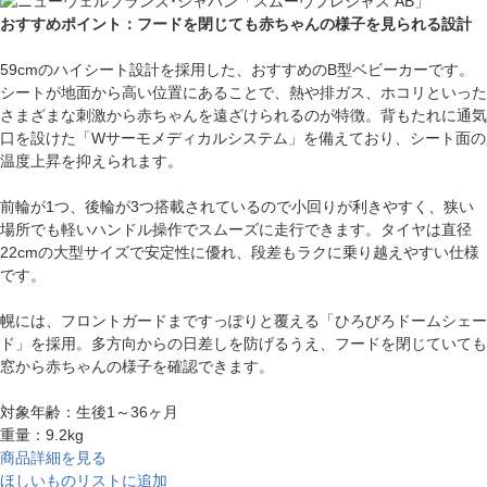
おすすめポイント：フードを閉じても赤ちゃんの様子を見られる設計
59cmのハイシート設計を採用した、おすすめのB型ベビーカーです。
シートが地面から高い位置にあることで、熱や排ガス、ホコリといった
さまざまな刺激から赤ちゃんを遠ざけられるのが特徴。背もたれに通気
口を設けた「Wサーモメディカルシステム」を備えており、シート面の
温度上昇を抑えられます。
前輪が1つ、後輪が3つ搭載されているので小回りが利きやすく、狭い
場所でも軽いハンドル操作でスムーズに走行できます。タイヤは直径
22cmの大型サイズで安定性に優れ、段差もラクに乗り越えやすい仕様
です。
幌には、フロントガードまですっぽりと覆える「ひろびろドームシェー
ド」を採用。多方向からの日差しを防げるうえ、フードを閉じていても
窓から赤ちゃんの様子を確認できます。
対象年齢：生後1～36ヶ月
重量：9.2kg
商品詳細を見る
ほしいものリストに追加