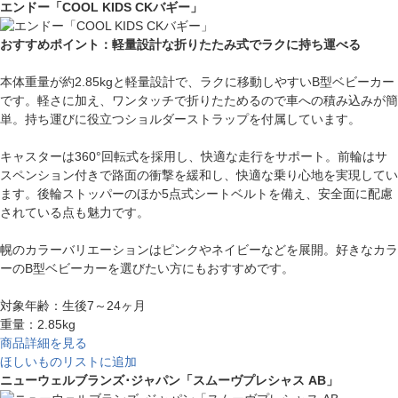
エンドー「COOL KIDS CKバギー」
おすすめポイント：軽量設計な折りたたみ式でラクに持ち運べる
本体重量が約2.85kgと軽量設計で、ラクに移動しやすいB型ベビーカー
です。軽さに加え、ワンタッチで折りたためるので車への積み込みが簡
単。持ち運びに役立つショルダーストラップを付属しています。
キャスターは360°回転式を採用し、快適な走行をサポート。前輪はサ
スペンション付きで路面の衝撃を緩和し、快適な乗り心地を実現してい
ます。後輪ストッパーのほか5点式シートベルトを備え、安全面に配慮
されている点も魅力です。
幌のカラーバリエーションはピンクやネイビーなどを展開。好きなカラ
ーのB型ベビーカーを選びたい方にもおすすめです。
対象年齢：生後7～24ヶ月
重量：2.85kg
商品詳細を見る
ほしいものリストに追加
ニューウェルブランズ･ジャパン「スムーヴプレシャス AB」