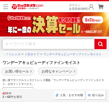
ログイン
会員登録(無料)
ンタクトレンズ
１日タイプ
ワンデーアキュビューディファインモイスト
ワンデーアキュビューディファインモイスト
お買い得セール
お得なキャンペーン
使い捨てサークルコンタクトレンズ通販「ワンデーアキュビューディファインモイス
ト」がポイントサービス。
カラコンラインナップ
42
件中
人気・おすすめ順
絞り込み
1～42
件を表示