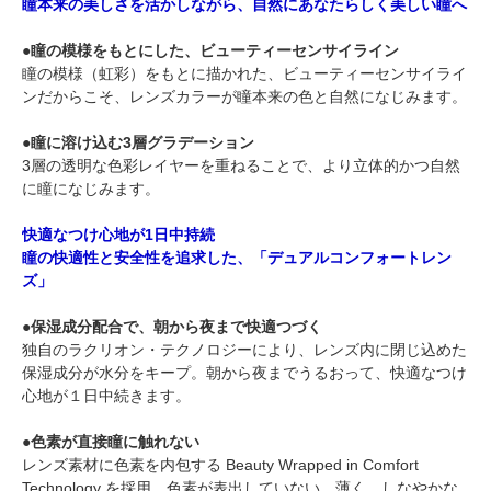
瞳本来の美しさを活かしながら、自然にあなたらしく美しい瞳へ
●瞳の模様をもとにした、ビューティーセンサイライン
瞳の模様（虹彩）をもとに描かれた、ビューティーセンサイライ
ンだからこそ、レンズカラーが瞳本来の色と自然になじみます。
●瞳に溶け込む3層グラデーション
3層の透明な色彩レイヤーを重ねることで、より立体的かつ自然
に瞳になじみます。
快適なつけ心地が1日中持続
瞳の快適性と安全性を追求した、「デュアルコンフォートレン
ズ」
●保湿成分配合で、朝から夜まで快適つづく
独自のラクリオン・テクノロジーにより、レンズ内に閉じ込めた
保湿成分が水分をキープ。朝から夜までうるおって、快適なつけ
心地が１日中続きます。
●色素が直接瞳に触れない
レンズ素材に色素を内包する Beauty Wrapped in Comfort
Technology を採用。色素が表出していない、薄く、しなやかな