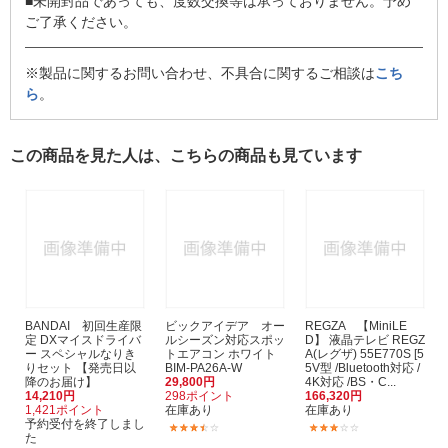
■未開封品であっても、度数交換等は承っておりません。予め
ご了承ください。
※製品に関するお問い合わせ、不具合に関するご相談は
こち
ら
。
この商品を見た人は、こちらの商品も見ています
BANDAI 初回生産限
ビックアイデア オー
REGZA 【MiniLE
定 DXマイスドライバ
ルシーズン対応スポッ
D】 液晶テレビ REGZ
ー スペシャルなりき
トエアコン ホワイト
A(レグザ) 55E770S [5
りセット 【発売日以
BIM-PA26A-W
5V型 /Bluetooth対応 /
降のお届け】
29,800円
4K対応 /BS・C...
14,210円
298ポイント
166,320円
1,421ポイント
在庫あり
在庫あり
予約受付を終了しまし
(39)
(1)
た