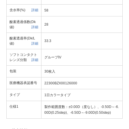
含水率(%)
詳細
58
酸素透過係数(Dk
28
値)
詳細
酸素透過率(Dk/L
33.3
値)
詳細
ソフトコンタクト
グループIV
レンズ分類
詳細
包装
30枚入
医療機器承認番号
22300BZX00126000
タイプ
1日カラータイプ
仕様1
製作範囲度数：±0.00D（度なし）、-0.50D～-6.
00D(0.25step)、-6.50D～-9.00D(0.50step)