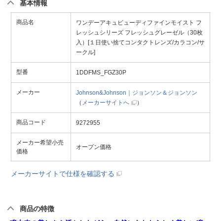
基本情報
商品名
ワンデーアキュビューディファインモイスト フ
レッシュシリーズ フレッシュグレーゼル（30枚
入）[１日使い捨てコンタクトレンズ/カラコン/サ
ークル]
型番
1DDFMS_FGZ30P
メーカー
Johnson&Johnson｜ジョンソン＆ジョンソン
（
メーカーサイトへ
）
商品コード
9272955
メーカー希望小売
オープン価格
価格
メーカーサイトで仕様を確認する
商品の特徴