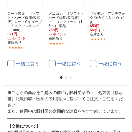
ロート製薬 【ソフ
メニコン 【ソフト・
サイモン アンチフォ
ト・ハード両用/装着
ハード両用/装着液】
グ 強力くもり止め（5
液】ロートCキューブ
メニコンフィット（1
g）
モイスクッションｄ
5ml） 単品
653円
（10ml）
768円
66ポイント
571円
77ポイント
在庫あり
58ポイント
在庫あり
(52)
在庫あり
(269)
(31)
一緒に買う
一緒に買う
一緒に買う
※こちらの商品をご購入の前には眼科受診の上、処方箋（指示
書）記載内容・医師の装用指示に基づいてご注文・ご使用くだ
さい。
また、使用中は眼科医の定期的な診察をおすすめしています。
【交換について】