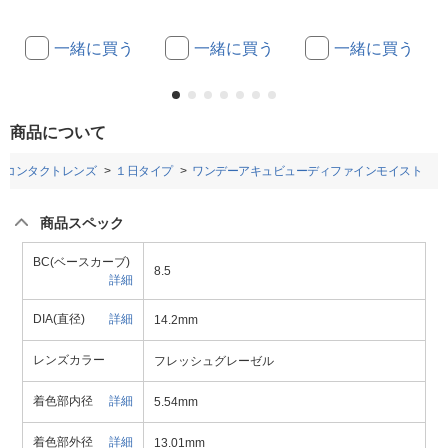
一緒に買う
一緒に買う
一緒に買う
商品について
ルコンタクトレンズ
１日タイプ
ワンデーアキュビューディファインモイスト
商品スペック
BC(ベースカーブ)
8.5
詳細
DIA(直径)
詳細
14.2mm
レンズカラー
フレッシュグレーゼル
着色部内径
詳細
5.54mm
着色部外径
詳細
13.01mm