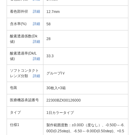
着色部外径
詳細
12.7mm
含水率(%)
詳細
58
酸素透過係数(Dk
28
値)
詳細
酸素透過率(Dk/L
33.3
値)
詳細
ソフトコンタクト
グループIＶ
レンズ分類
詳細
包装
30枚入×3箱
医療機器承認番号
22300BZX00126000
タイプ
1日カラータイプ
仕様1
製作範囲度数：±0.00D（度なし）、-0.50D～-6.
00D(0.25step)、-6.50～-9.00D(0.50step)、+0.5