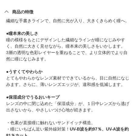
商品の特徴
繊細な手書きラインで、自然に光が入り、大きくきらめく瞳へ。
●瞳本来の美しさ
瞳の模様をもとにデザインした繊細なラインが瞳になじみやす
く、自然に大きく見せながら、瞳本来の美しさをいかします。
3層の透明な色彩レイヤーを重ねることで、より立体的でより自
然に瞳になじみます。
●うすくてやわらか
とてもやわらかなレンズ素材でできているから、目に自然になじ
みます。さらに、薄いレンズエッジが、違和感を低減します。
●保湿成分でうるおいキープ
レンズの中に閉じ込めた「保湿成分」が、１日中レンズから逃げ
出さないから、やさしいつけ心地が続きます。
・色素が直接瞳に触れないサンドイッチ構造。
・瞳にいちばん近い紫外線対策！
UV-B波を約97％、UV-A波を約
81％カット
。