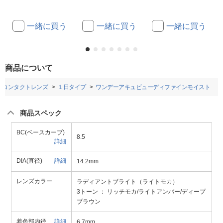
一緒に買う
一緒に買う
一緒に買う
商品について
ルコンタクトレンズ
１日タイプ
ワンデーアキュビューディファインモイスト
商品スペック
BC(ベースカーブ)
8.5
詳細
DIA(直径)
詳細
14.2mm
レンズカラー
ラディアントブライト（ライトモカ）
3トーン ： リッチモカ/ライトアンバー/ディープ
ブラウン
着色部内径
詳細
6.7mm