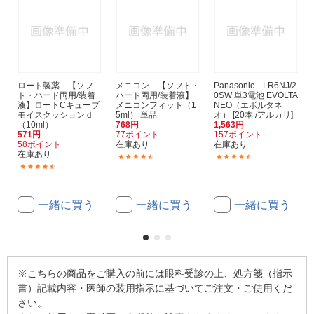
ロート製薬 【ソフ
メニコン 【ソフト・
Panasonic LR6NJ/2
ト・ハード両用/装着
ハード両用/装着液】
0SW 単3電池 EVOLTA
液】ロートCキューブ
メニコンフィット（1
NEO（エボルタネ
モイスクッションｄ
5ml） 単品
オ） [20本 /アルカリ]
（10ml）
768円
1,563円
571円
77ポイント
157ポイント
58ポイント
在庫あり
在庫あり
在庫あり
(269)
(615)
(31)
一緒に買う
一緒に買う
一緒に買う
※こちらの商品をご購入の前には眼科受診の上、処方箋（指示
書）記載内容・医師の装用指示に基づいてご注文・ご使用くだ
さい。