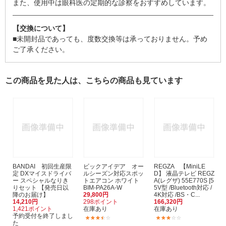
また、使用中は眼科医の定期的な診察をおすすめしています。
【交換について】
■未開封品であっても、度数交換等は承っておりません。予め
ご了承ください。
この商品を見た人は、こちらの商品も見ています
BANDAI 初回生産限
ビックアイデア オー
REGZA 【MiniLE
定 DXマイスドライバ
ルシーズン対応スポッ
D】 液晶テレビ REGZ
ー スペシャルなりき
トエアコン ホワイト
A(レグザ) 55E770S [5
りセット 【発売日以
BIM-PA26A-W
5V型 /Bluetooth対応 /
降のお届け】
29,800円
4K対応 /BS・C...
14,210円
298ポイント
166,320円
1,421ポイント
在庫あり
在庫あり
予約受付を終了しまし
(39)
(1)
た