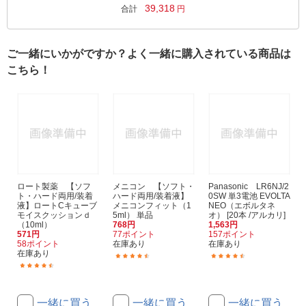
39,318
合計
円
ご一緒にいかがですか？よく一緒に購入されている商品は
こちら！
ロート製薬 【ソフ
メニコン 【ソフト・
Panasonic LR6NJ/2
ト・ハード両用/装着
ハード両用/装着液】
0SW 単3電池 EVOLTA
液】ロートCキューブ
メニコンフィット（1
NEO（エボルタネ
モイスクッションｄ
5ml） 単品
オ） [20本 /アルカリ]
（10ml）
768円
1,563円
571円
77ポイント
157ポイント
58ポイント
在庫あり
在庫あり
在庫あり
(269)
(615)
(31)
一緒に買う
一緒に買う
一緒に買う