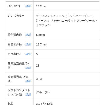
DIA(直径)
詳細
14.2mm
レンズカラー
ラディアントチャーム（リッチハニーグレー）
3トーン ： リッチハニー/ライトグレー/ルーセン
トブラック
着色部内径
詳細
6.5mm
着色部外径
詳細
12.7mm
含水率(%)
詳細
58
酸素透過係数(Dk
28
値)
詳細
酸素透過率(Dk/L
33.3
値)
詳細
ソフトコンタクト
グループIＶ
レンズ分類
詳細
包装
30枚入×12箱