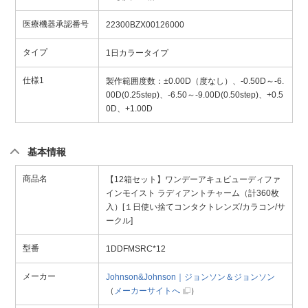
医療機器承認番号
22300BZX00126000
タイプ
1日カラータイプ
仕様1
製作範囲度数：±0.00D（度なし）、-0.50D～-6.
00D(0.25step)、-6.50～-9.00D(0.50step)、+0.5
0D、+1.00D
基本情報
商品名
【12箱セット】ワンデーアキュビューディファ
インモイスト ラディアントチャーム（計360枚
入）[１日使い捨てコンタクトレンズ/カラコン/サ
ークル]
型番
1DDFMSRC*12
メーカー
Johnson&Johnson｜ジョンソン＆ジョンソン
（
メーカーサイトへ
）