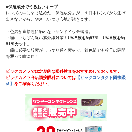
●保湿成分でうるおいキープ
レンズの中に閉じ込めた「保湿成分」が、１日中レンズから逃げ
出さないから、やさしいつけ心地が続きます。
・色素が直接瞳に触れないサンドイッチ構造。
・瞳にいちばん近い紫外線対策！
UV-B波を約97％、UV-A波を約
81％カット
。
・瞳に必要な酸素がしっかり通る素材で、着色部でも粒子の隙間
を通って瞳に届く！
ビックカメラでは定期的な眼科検査をおすすめしております。
ビックカメラ各店隣接眼科については
【ビックコンタクト隣接眼
科】
をご確認ください。