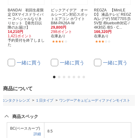
BANDAI 初回生産限
ビックアイデア オー
REGZA 【MiniLE
定 DXマイスドライバ
ルシーズン対応スポッ
D】 液晶テレビ REGZ
ー スペシャルなりき
トエアコン ホワイト
A(レグザ) 55E770S [5
りセット 【発売日以
BIM-PA26A-W
5V型 /Bluetooth対応 /
降のお届け】
29,800円
4K対応 /BS・C...
14,210円
298ポイント
166,320円
1,421ポイント
在庫あり
在庫あり
予約受付を終了しまし
(41)
(1)
た
一緒に買う
一緒に買う
一緒に買う
商品について
ルコンタクトレンズ
１日タイプ
ワンデーアキュビューディファインモイスト
商品スペック
BC(ベースカーブ)
8.5
詳細