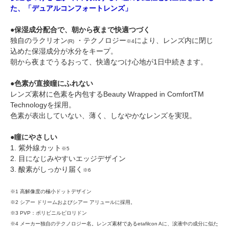
た、「デュアルコンフォートレンズ」
●保湿成分配合で、朝から夜まで快適つづく
独自のラクリオン
・テクノロジー
により、レンズ内に閉じ
(R)
※4
込めた保湿成分が水分をキープ。
朝から夜までうるおって、快適なつけ心地が1日中続きます。
●色素が直接瞳にふれない
レンズ素材に色素を内包するBeauty Wrapped in ComfortTM
Technologyを採用。
色素が表出していない、薄く、しなやかなレンズを実現。
●瞳にやさしい
1. 紫外線カット
※5
2. 目になじみやすいエッジデザイン
3. 酸素がしっかり届く
※6
※1 高解像度の極小ドットデザイン
※2 シアー ドリームおよびシアー アリュールに採用。
※3 PVP：ポリビニルピロリドン
※4 メーカー独自のテクノロジー名。レンズ素材であるetafilcon Aに、涙液中の成分に似た