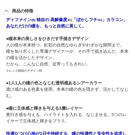
商品の特徴
ディファイン
独自の 高解像度
「ぼかしフチ
」カラコン。
(R)
※1
※2
あなただけの瞳を、もっと自然に美しく。
●瞳本来の美しさをひきだす手描きデザイン
人の瞳が本来持つ、虹彩の自然なゆらぎやわずかな隙間まで。
瞳を知り尽くした専属デザイナーが、その手で描き込んだ、本来
の瞳を活かしたデザイン。
だから、こんなに自然、近寄ってもきれい。
※レンズ模様のデザイン時
●1人1人の瞳の色となじむ透明感あるシアーカラー
透け感のある色素を使用。本来の瞳の色を隠さず、活かしてなじ
む。
●瞳に立体感と輝きを与える3層レイヤー
奥行き感を与える、ハイライトを入れる、なじませる。3つのレ
イヤーで立体感と輝きをプラス。
快適なつけ心地が1日中持続する、瞳の快適性と安全性を追求し