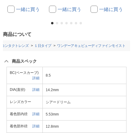
一緒に買う
一緒に買う
一緒に買う
商品について
ルコンタクトレンズ
１日タイプ
ワンデーアキュビューディファインモイスト
商品スペック
BC(ベースカーブ)
8.5
詳細
DIA(直径)
詳細
14.2mm
レンズカラー
シアードリーム
着色部内径
詳細
5.53mm
着色部外径
詳細
12.8mm