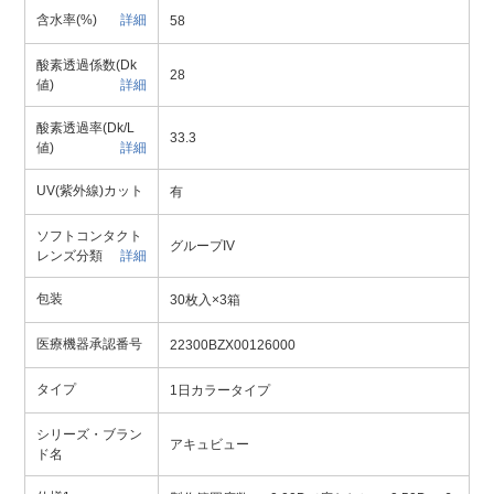
含水率(%)
詳細
58
酸素透過係数(Dk
28
値)
詳細
酸素透過率(Dk/L
33.3
値)
詳細
UV(紫外線)カット
有
ソフトコンタクト
グループIV
レンズ分類
詳細
包装
30枚入×3箱
医療機器承認番号
22300BZX00126000
タイプ
1日カラータイプ
シリーズ・ブラン
アキュビュー
ド名