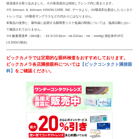
保湿成分を取り込みました。その保湿成分は持続してレンズ内に留まります。
※5 Johnson ＆ Johnson VISION CARE, INC. データより。UV吸収剤を配合したコンタク
トレンズは、UV吸収サングラスなどの代わりにはなりません。
本製品の使用と、紫外線に起因する眼障害リスク低減の関係については、臨床試験におい
て確認されておりません。
※6 酸素透過率（Dk/t値）：33.3×10-9(cm・mLO2/sec・mL・mmHg) 測定条件35℃
(-3.00Dの場合)
ビックカメラでは定期的な眼科検査をおすすめしております。
ビックカメラ各店隣接眼科については
【ビックコンタクト隣接眼
科】
をご確認ください。