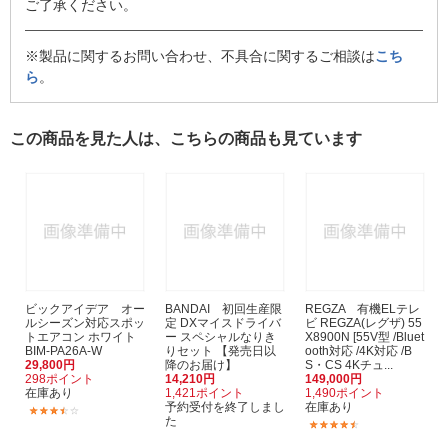
ご了承ください。
※製品に関するお問い合わせ、不具合に関するご相談は
こち
ら
。
この商品を見た人は、こちらの商品も見ています
ビックアイデア オー
BANDAI 初回生産限
REGZA 有機ELテレ
ルシーズン対応スポッ
定 DXマイスドライバ
ビ REGZA(レグザ) 55
トエアコン ホワイト
ー スペシャルなりき
X8900N [55V型 /Bluet
BIM-PA26A-W
りセット 【発売日以
ooth対応 /4K対応 /B
29,800円
降のお届け】
S・CS 4Kチュ...
298ポイント
14,210円
149,000円
在庫あり
1,421ポイント
1,490ポイント
予約受付を終了しまし
在庫あり
(43)
た
(20)