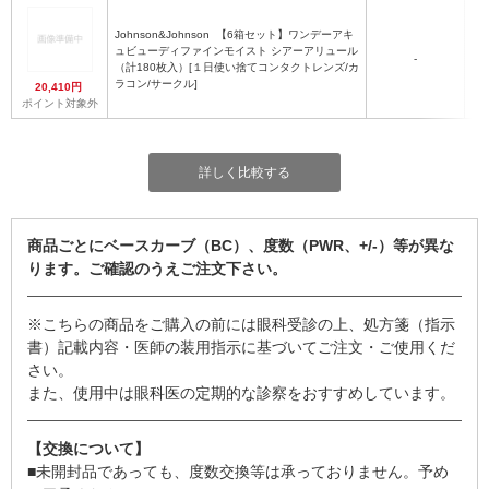
Johnson&Johnson
【6箱セット】ワンデーアキ
ュビューディファインモイスト シアーアリュール
-
（計180枚入）[１日使い捨てコンタクトレンズ/カ
ラコン/サークル]
20,410円
ポイント対象外
詳しく比較する
商品ごとにベースカーブ（BC）、度数（PWR、+/-）等が異な
ります。ご確認のうえご注文下さい。
※こちらの商品をご購入の前には眼科受診の上、処方箋（指示
書）記載内容・医師の装用指示に基づいてご注文・ご使用くだ
さい。
また、使用中は眼科医の定期的な診察をおすすめしています。
【交換について】
■未開封品であっても、度数交換等は承っておりません。予め