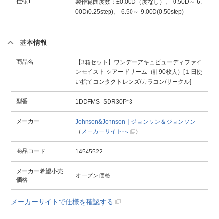
仕様1
製作範囲度数：±0.00D（度なし）、-0.50D～-6.
00D(0.25step)、-6.50～-9.00D(0.50step)
基本情報
商品名
【3箱セット】ワンデーアキュビューディファイ
ンモイスト シアードリーム（計90枚入）[１日使
い捨てコンタクトレンズ/カラコン/サークル]
型番
1DDFMS_SDR30P*3
メーカー
Johnson&Johnson｜ジョンソン＆ジョンソン
（
メーカーサイトへ
）
商品コード
14545522
メーカー希望小売
オープン価格
価格
メーカーサイトで仕様を確認する