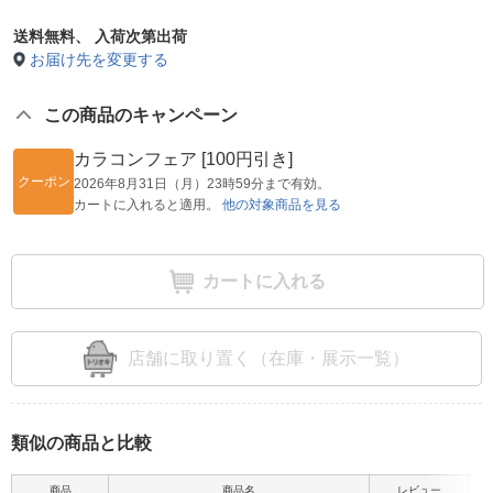
送料無料、
入荷次第出荷
お届け先を変更する
この商品のキャンペーン
カラコンフェア [100円引き]
クーポン
2026年8月31日（月）23時59分まで有効。
カートに入れると適用。
他の対象商品を見る
カートに入れる
店舗に取り置く（在庫・展示一覧）
類似の商品と比較
商品
商品名
レビュー
BC