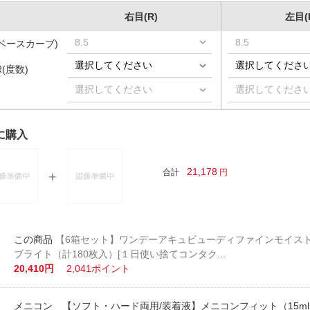
右目(R)
左目(
(ベースカーブ)
R(度数)
に購入
21,178
合計
円
【6箱セット】ワンデーアキュビューディファインモイスト
ブライト（計180枚入）[１日使い捨てコンタク...
20,410円
2,041ポイント
メニコン 【ソフト・ハード両用/装着液】メニコンフィット（15ml