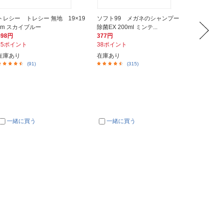
トレシー トレシー 無地 19×19
ソフト99 メガネのシャンプー
三菱鉛
cm スカイブルー
除菌EX 200ml ミンテ...
(替芯) J
498円
377円
79円
15ポイント
38ポイント
8ポイ
在庫あり
在庫あり
在庫あ
(91)
(315)
一緒に買う
一緒に買う
一