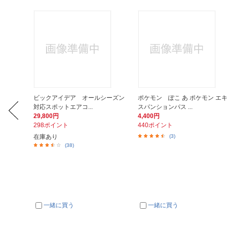
144 Ξ
ビックアイデア オールシーズン
ポケモン ぽこ あ ポケモン エ
対応スポットエアコ...
スパンションパス ...
29,800円
4,400円
298ポイント
440ポイント
在庫あり
(3)
(38)
一緒に買う
一緒に買う