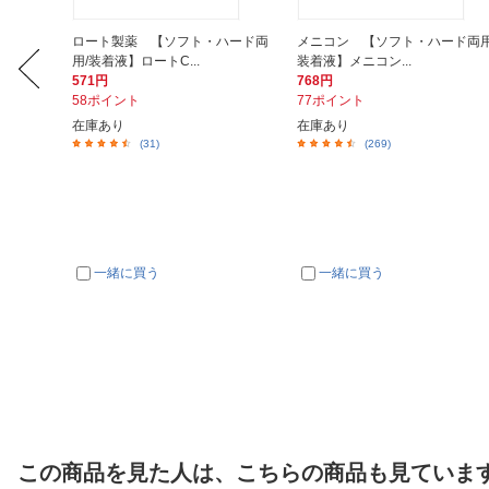
ル4 多
ロート製薬 【ソフト・ハード両
メニコン 【ソフト・ハード両用
用/装着液】ロートC...
装着液】メニコン...
571円
768円
58ポイント
77ポイント
在庫あり
在庫あり
(31)
(269)
一緒に買う
一緒に買う
この商品を見た人は、こちらの商品も見ていま