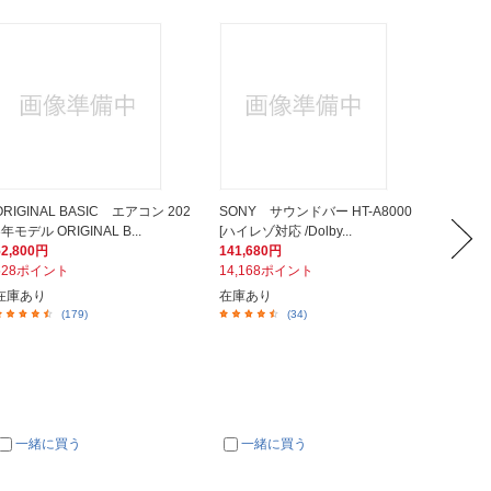
ORIGINAL BASIC エアコン 202
SONY サウンドバー HT-A8000
ソニー
3年モデル ORIGINAL B...
[ハイレゾ対応 /Dolby...
インメント
52,800円
141,680円
55,00
528ポイント
14,168ポイント
550ポ
在庫あり
在庫あり
在庫あ
(179)
(34)
一緒に買う
一緒に買う
一