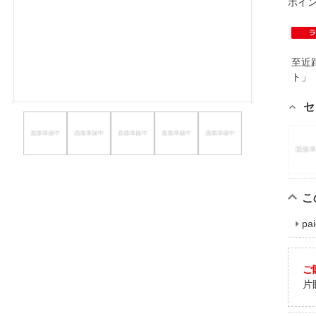
ポイ
ほしいもの
お知らせ
至近
ト
セ
こ
p
ご
片