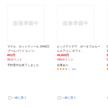
キ
マテル ホットウィール JHW22
ビックアイデア ポータブルルー
ブールバード エンツ...
ムエアコン ホワイ...
891円
49,800円
90ポイント
498ポイント
予約受付を終了しました
在庫あり
(31)
一緒に買う
一緒に買う