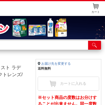
カート
店舗サービス
ット取り置き
イントカードWEB登録
お届け先を変更する
スト ラデ
送料無料
舗情報・店舗一覧
クトレンズ/
取り寄せ品入荷状況照会
カートに入れる
※セット商品の度数はお分けす
ることが出来ません。同一度数