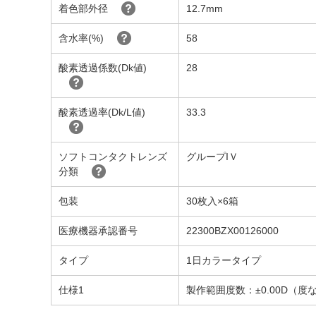
着色部外径
12.7mm
含水率(%)
58
酸素透過係数(Dk値)
28
酸素透過率(Dk/L値)
33.3
ソフトコンタクトレンズ
グループIＶ
分類
包装
30枚入×6箱
医療機器承認番号
22300BZX00126000
タイプ
1日カラータイプ
仕様1
製作範囲度数：±0.00D（度なし）、-0