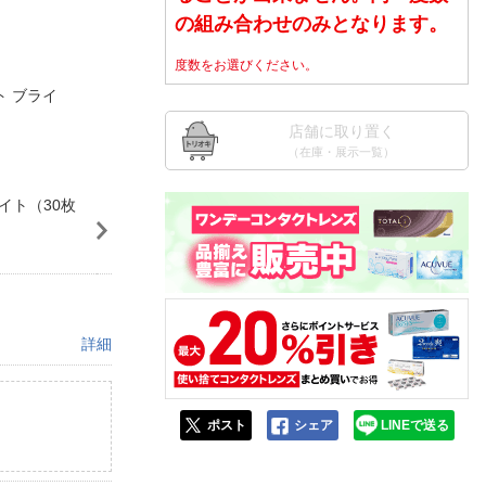
人窓口
の組み合わせのみとなります。
R情報
度数をお選びください。
 ブライ
店舗に取り置く
（在庫・展示一覧）
nglish / 中文
イト（30枚
詳細
ポスト
シェア
LINEで送る