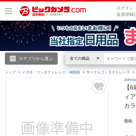
ログイン
会員登録(
こんにちは
カテゴリから選ぶ
全ての商品
ログイン
トップ
メガネ・コンタクトレンズ・補聴器
サークルコンタクトレンズ
Joh
【6
新規会員登録
ィア
カラ
会員メニュー
お買いもの履歴
価格
閲覧履歴