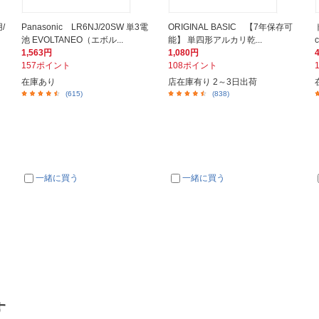
/
Panasonic LR6NJ/20SW 単3電
ORIGINAL BASIC 【7年保存可
池 EVOLTANEO（エボル...
能】 単四形アルカリ乾...
1,563円
1,080円
157ポイント
108ポイント
在庫あり
店在庫有り 2～3日出荷
(615)
(838)
一緒に買う
一緒に買う
す