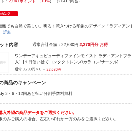
法
ント
2,041ポイント
（
10%
）
（2,041円相当）
よくある質問・お問合せ
I
ご利用規約
距離でも自然で美しい。明るく惹きつける印象のデザイン「ラディアント
」
詳細
E
ット内容
通常合計金額：
22,680
円
2,270円分 お得
ワンデーアキュビューディファインモイスト ラディアントブラ
入）[１日使い捨てコンタクトレンズ/カラコン/サークル]
通常 3,780円 × 6 ＝
22,680円
の商品のキャンペーン
aidy 3・6・12回あと払い分割手数料無料
購入希望の商品データをご選択ください。
眼のみご購入の場合、左右いずれか一方のみをご選択ください。