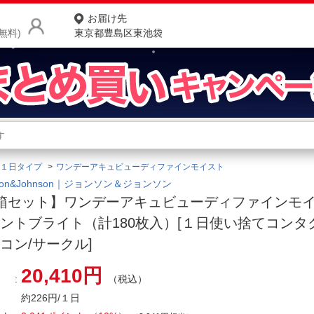
お届け先
無料)
東京都豊島区東池袋
商品をさがす
ランキングからさがす
ネ
１日タイプ
ワンデーアキュビューディファインモイスト
カテゴリ一覧からさがす
ポ
nson&Johnson｜ジョンソン＆ジョンソン
箱セット】ワンデーアキュビューディファインモイ
店
ントブライト（計180枚入）[１日使い捨てコンタ
お
コン/サークル]
お客様サポート
20,410円
（税込）
ご利用ガイド
約226円/１日