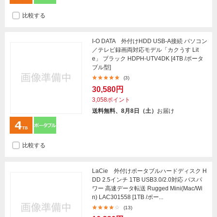
比較する
I-O DATA 外付けHDD USB-A接続 パソコン
／テレビ録画両対応モデル「カクうす Lit
e」 ブラック HDPH-UTV4DK [4TB /ポータ
ブル型]
(3)
30,580円
3,058ポイント
送料無料、8月8日（土）
お届け
比較する
LaCie 外付けポータブルハードディスク H
DD 2.5インチ 1TB USB3.0/2.0対応 バスパ
ワー 高速データ転送 Rugged Mini(Mac/Wi
n) LAC301558 [1TB /ポー...
(13)