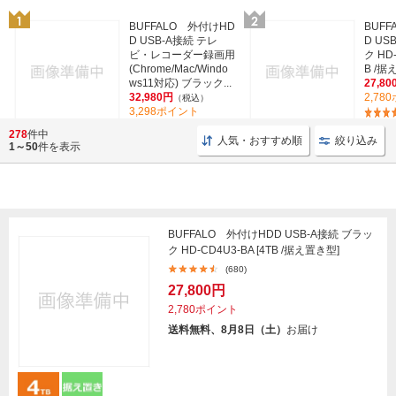
BUFFALO 外付けHD
BUF
D USB-A接続 テレ
D US
ビ・レコーダー録画用
ク HD-
(Chrome/Mac/Windo
B /据
ws11対応) ブラック...
27,80
32,980円
2,78
（税込）
3,298ポイント
(37)
278
件中
人気・おすすめ順
絞り込み
1～50
件を表示
BUFFALO 外付けHDD USB-A接続 ブラッ
ク HD-CD4U3-BA [4TB /据え置き型]
(680)
27,800円
2,780ポイント
送料無料、8月8日（土）
お届け