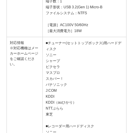
端子数：1
端子形状：USB 3.2(Gen 1) Micro-B
ファイルシステム：NTFS
［電源］AC100V 50/60Hz
［最大消費電力］18W
対応情報
■チューナー(セットトップボックス)用ハードデ
※対応機種はメー
ィスク
カーホームページ
ソニー
をご確認くださ
シャープ
い。
ピクセラ
マスプロ
スカパー！
パナソニック
J:COM
KDDI
KDDI（auひかり）
NTTぷらら
東芝
■レコーダー用ハードディスク
ソニー