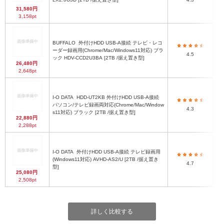
31,580円
3,158pt
BUFFALO
外付けHDD USB-A接続 テレビ・レコ
1
ーダー録画用(Chrome/Mac/Windows11対応) ブラ
(
4.5
ック HDV-CCD2U3BA [2TB /据え置き型]
26,480円
2,648pt
I-O DATA
HDD-UT2KB 外付けHDD USB-A接続
1
パソコン/テレビ録画両対応(Chrome/Mac/Window
4.3
ク
s11対応) ブラック [2TB /据え置き型]
22,880円
2,288pt
I-O DATA
外付けHDD USB-A接続 テレビ録画用
(Windows11対応) AVHD-AS2/U [2TB /据え置き
4.7
型]
25,080円
2,508pt
詳しく比較する