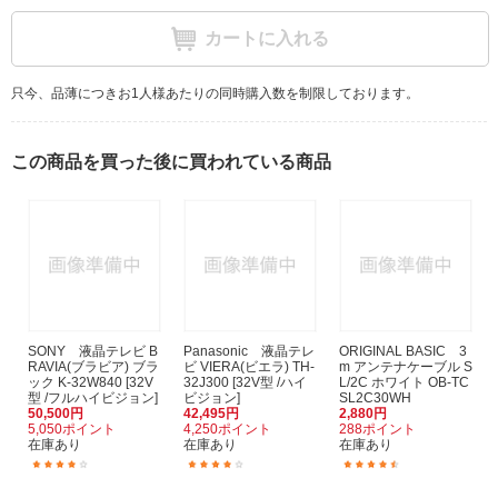
カートに入れる
只今、品薄につきお1人様あたりの同時購入数を制限しております。
この商品を買った後に買われている商品
SONY 液晶テレビ B
Panasonic 液晶テレ
ORIGINAL BASIC 3
RAVIA(ブラビア) ブラ
ビ VIERA(ビエラ) TH-
m アンテナケーブル S
ック K-32W840 [32V
32J300 [32V型 /ハイ
L/2C ホワイト OB-TC
型 /フルハイビジョン]
ビジョン]
SL2C30WH
50,500円
42,495円
2,880円
5,050ポイント
4,250ポイント
288ポイント
在庫あり
在庫あり
在庫あり
(17)
(141)
(78)