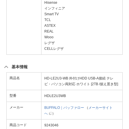
Hisense
インフィニア
Smart TV
TCL
ASTEX
REAL
Wooo
レグザ
CELLレグザ
基本情報
商品名
HD-LE2U3-WB 外付けHDD USB-A接続 テレ
ビ・パソコン両対応 ホワイト [2TB /据え置き型]
型番
HDLE2U3WB
メーカー
BUFFALO｜バッファロー
（
メーカーサイト
へ
）
商品コード
9243046