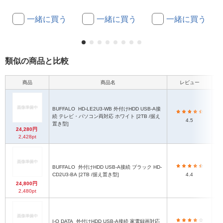
一緒に買う
一緒に買う
一緒に買う
類似の商品と比較
商品
商品名
レビュー
本
BUFFALO
HD-LE2U3-WB 外付けHDD USB-A接
1
続 テレビ・パソコン両対応 ホワイト [2TB /据え
4.5
置き型]
24,280円
2,428pt
BUFFALO
外付けHDD USB-A接続 ブラック HD-
CD2U3-BA [2TB /据え置き型]
4.4
24,800円
2,480pt
約3
I-O DATA
外付けHDD USB-A接続 家電録画対応