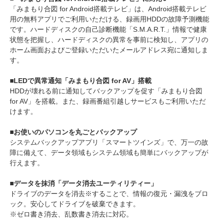
「みまもり合図 for Android搭載テレビ」は、Android搭載テレビ
用の無料アプリでご利用いただける、録画用HDDの故障予測機能
です。ハードディスクの自己診断機能「S.M.A.R.T.」情報で健康
状態を把握し、ハードディスクの異常を事前に検知し、アプリの
ホーム画面およびご登録いただいたメールアドレス宛に通知しま
す。
■LEDで異常通知「みまもり合図 for AV」搭載
HDDが壊れる前に通知してバックアップを促す「みまもり合図
for AV」を搭載。また、録画番組引越しサービスもご利用いただ
けます。
■お使いのパソコンを丸ごとバックアップ
システムバックアップアプリ「スマートツインズ」で、万一の故
障に備えて、データ領域もシステム領域も簡単にバックアップが
行えます。
■データを抹消「データ消去ユーティリティー」
ドライブのデータを消去※することで、情報の復元・漏洩をブロ
ック。安心してドライブを破棄できます。
※ゼロ書き消去、乱数書き消去に対応。