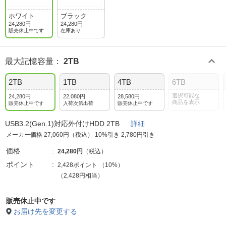
ホワイト
ブラック
24,280円
24,280円
販売休止中です
在庫あり
最大記憶容量
：
2TB
2TB
1TB
4TB
6TB
選択可能な
24,280円
22,080円
28,580円
商品を表示
販売休止中です
入荷次第出荷
販売休止中です
USB3.2(Gen.1)対応外付けHDD 2TB
詳細
メーカー価格 27,060円（税込） 10%引き 2,780円引き
価格
24,280円
（税込）
ポイント
2,428ポイント
（
10%
）
（2,428円相当）
販売休止中です
お届け先を変更する