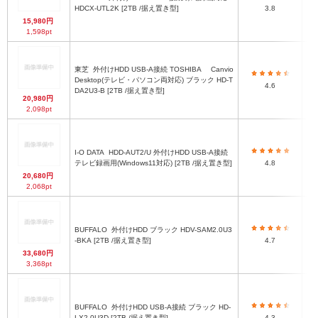
約3
HDCX-UTL2K [2TB /据え置き型]
3.8
15,980円
1,598pt
東芝
外付けHDD USB-A接続 TOSHIBA Canvio
Desktop(テレビ・パソコン両対応) ブラック HD-T
4.6
DA2U3-B [2TB /据え置き型]
20,980円
2,098pt
I-O DATA
HDD-AUT2/U 外付けHDD USB-A接続
1
テレビ録画用(Windows11対応) [2TB /据え置き型]
4.8
ク
20,680円
2,068pt
BUFFALO
外付けHDD ブラック HDV-SAM2.0U3
-BKA [2TB /据え置き型]
4.7
33,680円
3,368pt
BUFFALO
外付けHDD USB-A接続 ブラック HD-
W
LX2.0U3D [2TB /据え置き型]
4.3