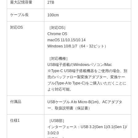
最大記憶容量
2TB
ケーブル長
100cm
対応OS
［対応OS］
Chrome OS
macOS 11/10.15/10.14
Windows 10/8.1/7（64・32ビット）
［対応機種］
USB端子搭載のWindowsパソコン/Mac
※Type-C USB端子搭載機器をご使用の場合、別
売のバッファロー製変換アダプター、変換ケー
ブル(Type-A to Type-C)をご購入いただくことに
より対応可能。
付属品
USBケーブル A to Micro-B(1m)、ACアダプタ
ー、取扱説明書（保証書）
仕様1
［USB部］
インターフェース：USB 3.2(Gen 1)/3.1(Gen 1)/
3.0/2.0