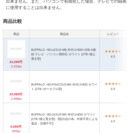
出来ません。また、パソコンで初期化した場合、テレビでの録画
に使用することは出来ません。
商品比較
商品
商品名
レビュー
本
BUFFALO
HD-LE2U3-WB 外付けHDD USB-A接
1
続 テレビ・パソコン両対応 ホワイト [2TB /据え
4.5
置き型]
24,280円
2,428pt
BUFFALO
HD-PGAC2U3-WA 外付けHDD ホワイ
7
ト [2TB /ポータブル型]
4.5
29,980円
2,998pt
BUFFALO
HD-LE2U3-WA 外付けHDD ホワイト
1
[2TB /据え置き型] 【処分品の為、外装不良による
4.5
奥
返品・交換不可】
9,050円
905pt