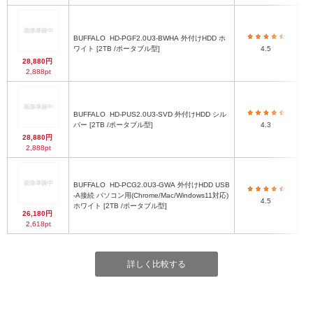
BUFFALO
HD-PGF2.0U3-BWHA 外付けHDD ホ
79
ワイト [2TB /ポータブル型]
4.5
28,880円
2,888pt
BUFFALO
HD-PUS2.0U3-SVD 外付けHDD シル
バー [2TB /ポータブル型]
4.3
28,880円
2,888pt
BUFFALO
HD-PCG2.0U3-GWA 外付けHDD USB
7
-A接続 パソコン用(Chrome/Mac/Windows11対応)
4.5
ホワイト [2TB /ポータブル型]
26,180円
2,618pt
詳しく比較する