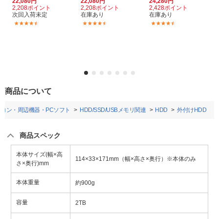
22,080円
22,080円
24,280円
2,208ポイント
2,208ポイント
2,428ポイント
次回入荷未定
在庫あり
在庫あり
(6)
(6)
(71)
商品について
ソコン・周辺機器・PCソフト
HDD/SSD/USBメモリ関連
HDD
外付けHDD
商品スペック
本体サイズ(幅×高
114×33×171mm（幅×高さ×奥行）※本体のみ
さ×奥行)mm
本体重量
約900g
容量
2TB