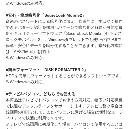
※Windowsのみ対応。
■安心・簡単暗号化「ScureLock Mobile2」
従来のパスワードによる暗号化に加え、直感的に、すばやく操作
できるパターン認証を採用しパターンで暗号化／解除が可能な最
新セキュリティーソフトウェア「SecureLock Mobile（セキュア
ロックモバイル）2」。Windowsタブレットでも使いやすいUIで
簡単・安心にデータを暗号化することができます。暗号化方式に
は「AES256bit」を採用。
※Windowsのみ対応。
■簡単フォーマット「DISK FORMATTER 2」
HDDを簡単にフォーマットすることができるソフトウェアです。
※Windowsのみ対応。
■テレビ&パソコン。どちらでも使える
本商品はテレビでもパソコンでも使える両対応。幅広い対応機種
で快適なデジタルライフをサポートします。テレビに繋ぐ場合は
録画用のHDDとして、またパソコンに繋げる場合は便利なユーテ
ィリティで快適に利用できます。
※テレビで録画用に初期化した場合、パソコンで使用することは