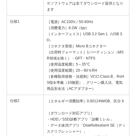
※ソフトウェアは全てダウンロード提供となり
ます
仕様1
［電源］AC100V／50-60Hz
［消費電力］8.2W（typ）
［インターフェイス］USB 3.2 Gen 1（USB 3.
0）
［コネクタ形状］Micro Bコネクター
［出荷時フォーマット］1パーティション（MS
R領域を除く）・GPT・NTFS
［使用温度範囲］5～35°C
［使用湿度範囲］20～80％RH
［各種取得規格・法規制］VCCI Class B、RoH
S指令準拠（10物質）、グリーン購入法、電気
用品安全法（ACアダプター）
仕様2
［エネルギー消費効率］0.00124W/GB、区分 II
［ダウンロード対応アプリ］
・HDD／SSD診断アプリ「診断ミレル」
・データ抹消アプリ「DiskRefresher4 SE（ディ
スクリフレッシャー）」