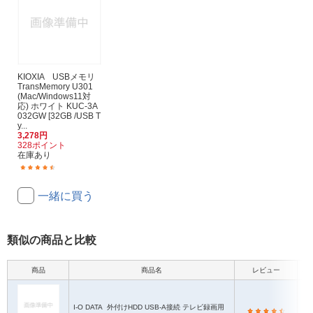
KIOXIA USBメモリ
TransMemory U301
(Mac/Windows11対
応) ホワイト KUC-3A
032GW [32GB /USB T
y...
3,278円
328ポイント
在庫あり
(381)
一緒に買う
類似の商品と比較
商品
商品名
レビュー
本
I-O DATA
外付けHDD USB-A接続 テレビ録画用