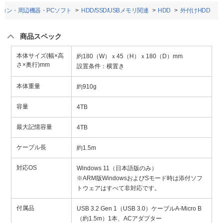
ソコン・周辺機器・PCソフト
HDD/SSD/USBメモリ関連
HDD
外付けHDD
商品スペック
本体サイズ(幅×高
約180（W）ｘ45（H）ｘ180（D）mm
さ×奥行)mm
設置条件：横置き
本体重量
約910g
容量
4TB
最大記憶容量
4TB
ケーブル長
約1.5m
対応OS
Windows 11（日本語版のみ）
※ARM版WindowsおよびSモード時は添付ソフ
トウェアはすべて非対応です。
付属品
USB 3.2 Gen 1（USB 3.0）ケーブルA-Micro B
（約1.5m）1本、ACアダプター