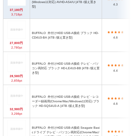
(Windows11対応) AVHD-AS4/U [4TB /据え置き
4.3
型]
37,180円
3,718pt
BUFFALO
外付けHDD USB-A接続 ブラック HD-
CD4U3-BA [4TB /据え置き型]
4.6
27,800円
2,780pt
BUFFALO
外付けHDD USB-A接続 テレビ・パソ
1
コン両対応 ブラック HD-LE4U3-BB [4TB /据え置
4.4
き型]
28,580円
2,858pt
BUFFALO
外付けHDD USB-A接続 テレビ・レコ
1
ーダー録画用(Chrome/Mac/Windows11対応) ブラ
(
4.6
ック HD-SQS4U3-A [4TB /据え置き型]
32,980円
3,298pt
BUFFALO
外付けHDD USB-A接続 Seagate Basi
cドライブ テレビ・パソコン両対応(Chrome/Mac/
1