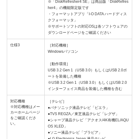
※「DiskRefresher4 SE」は商品版「DiskRefres
her4」の機能限定版です
・フォーマットアプリ「I-O DATA ハードディス
クフォーマッタ」
※サポートソフトの対応OSは各ソフトウェアの
ダウンロードページをご確認ください
仕様3
［対応機種］
Windowsパソコン
［動作環境］
USB 3.2 Gen 1（USB 3.0）もしくはUSB 2.0ポ
ートを装備した機種
※USB 3.2 Gen 1（USB 3.0）もしくはUSB 2.0
インターフェイス商品を装備した機種を含む
対応機種
［テレビ］
※対応機種はメー
●パナソニック液晶テレビ「ビエラ」
カーホームページ
●TVS REGZA／東芝液晶テレビ「レグザ」
をご確認くださ
●シャープ液晶テレビ「アクオス/4K有機EL/AQU
い。
OS XLED」
●ソニー液晶テレビ「ブラビア」
●LG Electronics Japan 液晶テレビ