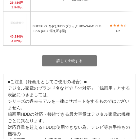
29,480円
2,948pt
BUFFALO
外付けHDD ブラック HDV-SAM4.0U3
-BKA [4TB /据え置き型]
4.6
40,280円
4,028pt
詳しく比較する
■ご注意（録画用としてご使用の場合）■
デジタル家電のブランド名などで「○○対応」「録画用」とする
表記につきましては、
シリーズの過去モデルを一律にサポートをするものではござい
ません。
録画用HDDの対応・接続できる最大容量はデジタル家電の機種
ごとに異なります。
対応容量を超えるHDDは使用できない為、テレビ等お手持ちの
機種の