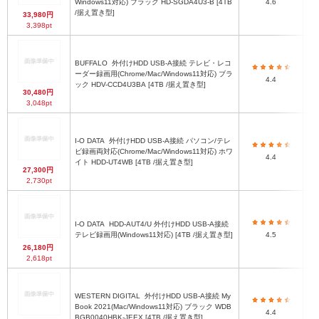
Windows11対応) ブラック HD-SGDA4U3-B [4TB
4.6
/据え置き型]
33,980円
3,398pt
BUFFALO
外付けHDD USB-A接続 テレビ・レコ
1
ーダー録画用(Chrome/Mac/Windows11対応) ブラ
(
4.4
ック HDV-CCD4U3BA [4TB /据え置き型]
30,480円
3,048pt
I-O DATA
外付けHDD USB-A接続 パソコン/テレ
1
ビ録画両対応(Chrome/Mac/Windows11対応) ホワ
4.4
ク
イト HDD-UT4WB [4TB /据え置き型]
27,300円
2,730pt
I-O DATA
HDD-AUT4/U 外付けHDD USB-A接続
1
テレビ録画用(Windows11対応) [4TB /据え置き型]
4.5
ク
26,180円
2,618pt
WESTERN DIGITAL
外付けHDD USB-A接続 My
1
Book 2021(Mac/Windows11対応) ブラック WDB
4.4
BGB0040HBK-JEEX [4TB /据え置き型]