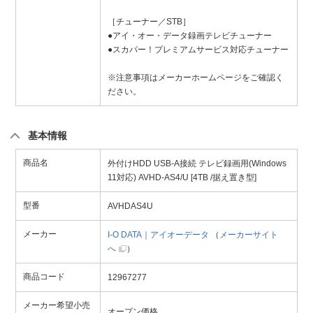
［チューナー／STB］
●アイ・オー・データ録画テレビチューナー
●スカパー！プレミアムサービス対応チューナー
※注意事項はメーカーホームページをご確認く
ださい。
基本情報
商品名
外付けHDD USB-A接続 テレビ録画用(Windows
11対応) AVHD-AS4/U [4TB /据え置き型]
型番
AVHDAS4U
メーカー
I-O DATA｜アイオーデータ
（
メーカーサイト
へ
）
商品コード
12967277
メーカー希望小売
オープン価格