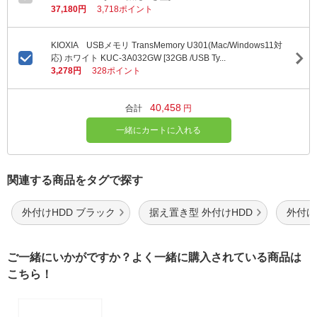
37,180円
3,718ポイント
KIOXIA USBメモリ TransMemory U301(Mac/Windows11対
応) ホワイト KUC-3A032GW [32GB /USB Ty...
3,278円
328ポイント
40,458
合計
円
一緒にカートに入れる
関連する商品をタグで探す
外付けHDD ブラック
据え置き型 外付けHDD
外付けH
ご一緒にいかがですか？よく一緒に購入されている商品は
こちら！