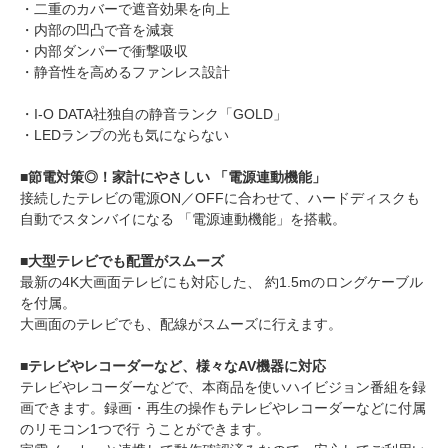
・二重のカバーで遮音効果を向上
・内部の凹凸で音を減衰
・内部ダンパーで衝撃吸収
・静音性を高めるファンレス設計
・I-O DATA社独自の静音ランク「GOLD」
・LEDランプの光も気にならない
■節電対策◎！家計にやさしい 「電源連動機能」
接続したテレビの電源ON／OFFに合わせて、ハードディスクも
自動でスタンバイになる 「電源連動機能」を搭載。
■大型テレビでも配置がスムーズ
最新の4K大画面テレビにも対応した、 約1.5mのロングケーブル
を付属。
大画面のテレビでも、配線がスムーズに行えます。
■テレビやレコーダーなど、様々なAV機器に対応
テレビやレコーダーなどで、本商品を使いハイビジョン番組を録
画できます。録画・再生の操作もテレビやレコーダーなどに付属
のリモコン1つで行 うことができます。