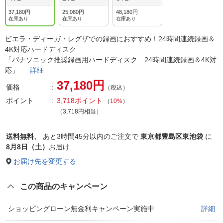
37,180円
25,080円
48,180円
在庫あり
在庫あり
在庫あり
ビエラ・ディーガ・レグザでの録画におすすめ！24時間連続録画＆
4K対応ハードディスク
「パナソニック推奨録画用ハードディスク 24時間連続録画＆4K対
応」
詳細
37,180円
価格
（税込）
ポイント
3,718ポイント
（
10%
）
（3,718円相当）
送料無料、
あと
3時間45分以内
のご注文で
東京都豊島区東池袋
に
8月8日（土）
お届け
お届け先を変更する
この商品のキャンペーン
ショッピングローン無金利キャンペーン実施中
詳細