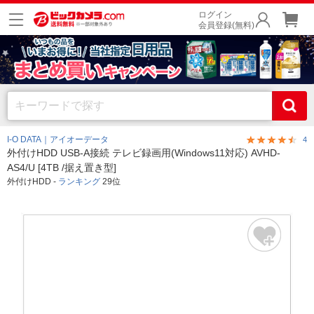
ログイン
会員登録(無料)
I-O DATA｜アイオーデータ
4
外付けHDD USB-A接続 テレビ録画用(Windows11対応) AVHD-
AS4/U [4TB /据え置き型]
外付けHDD -
ランキング
29位