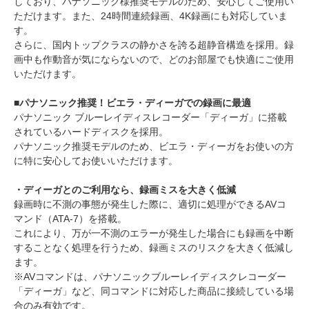
しており、パナソニック様推奨モデルのため、安心してご使用い
ただけます。また、24時間連続録画、4K録画にも対応していま
す。
さらに、国内トップクラスの静かさを誇る超静音構造を採用。録
画中も作動音が気にならないので、どのお部屋でも快適にご使用
いただけます。
■パナソニック推奨！ビエラ・ディーガでの録画に最適
パナソニック ブルーレイディスレコーダー「ディーガ」に搭載
されているハードディスクを採用。
パナソニック推奨モデルのため、ビエラ・ディーガをお使いの方
に特に安心してお使いいただけます。
・ディーガとのご利用なら、録画ミスを大きく低減
録画時に不測の事態が発生した際に、適切に処理ができるAVコ
マンド（ATA-7）を搭載。
これにより、万が一不測のエラーが発生した場合にも録画を中断
することなく処理を行うため、録画ミスのリスクを大きく低減し
ます。
※AVコマンドは、パナソニックブルーレイディスクレコーダー
「ディーガ」など、同コマンドに対応した商品に接続している場
合のみ有効です。