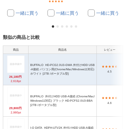
(9)
一緒に買う
一緒に買う
一緒に買う
類似の商品と比較
商品
商品名
レビュー
本
BUFFALO
HD-PCG2.0U3-GWA 外付けHDD USB
7
-A接続 パソコン用(Chrome/Mac/Windows11対応)
4.5
ホワイト [2TB /ポータブル型]
26,180円
2,618pt
BUFFALO
外付けHDD USB-A接続 (Chrome/Mac/
7
Windows11対応) ブラック HD-PCFS2.0U3-BBA
4.6
[2TB /ポータブル型]
29,800円
2,980pt
I-O DATA
HDPH-UTV2K 外付けHDD USB-A接続
約