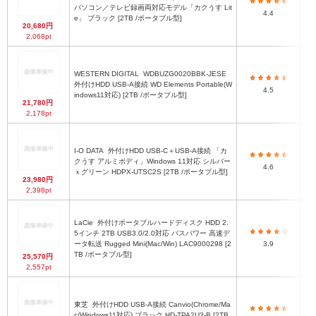
パソコン／テレビ録画両対応モデル「カクうす Lit
4.4
e」 ブラック [2TB /ポータブル型]
20,680円
2,068pt
WESTERN DIGITAL
WDBUZG0020BBK-JESE
外付けHDD USB-A接続 WD Elements Portable(W
4.5
indows11対応) [2TB /ポータブル型]
21,780円
2,178pt
I-O DATA
外付けHDD USB-C＋USB-A接続 「カ
クうす アルミボディ」Windows 11対応 シルバー
4.6
ｘグリーン HDPX-UTSC2S [2TB /ポータブル型]
23,980円
2,398pt
LaCie
外付けポータブルハードディスク HDD 2.
5インチ 2TB USB3.0/2.0対応 バスパワー 高速デ
幅
ータ転送 Rugged Mini(Mac/Win) LAC9000298 [2
3.9
TB /ポータブル型]
25,570円
2,557pt
東芝
外付けHDD USB-A接続 Canvio(Chrome/Ma
c/Windows11対応) ブラック HD-TPA2U3-B [2TB