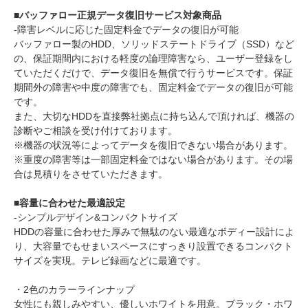
■バッファロー正規データ復旧サービス対象商品
-障害レベルに応じた固定料金でデータの復旧が可能
バッファロー製のHDD、ソリッドステートドライブ（SSD）など
の、保証期間内における軽度の論理障害なら、ユーザー登録をし
ていただくだけで、データ復旧を無償で行うサービスです。保証
期間外の障害や中度の障害でも、固定料金でデータの復旧が可能
です。
また、大切なHDDを直接弊社拠点に持ち込んで頂ければ、機器の
診断やご相談を受け付けております。
※機器の状況等によってデータを復旧できない場合があります。
※重度の障害等は一部固定料金ではない場合があります。その場
合は見積りをさせていただきます。
■容量に合わせた最適設定
-シンプルデザイン&コンパクトサイズ
HDDの容量に合わせた厚みで無駄のない最適なボディー設計によ
り、大容量でもせまいスペースにすっきり設置できるコンパクト
サイズを実現。テレビ録画などに最適です。
・2色のカラーラインナップ
女性にも親しみやすい、優しいホワイトを用意。ブラック・ホワ