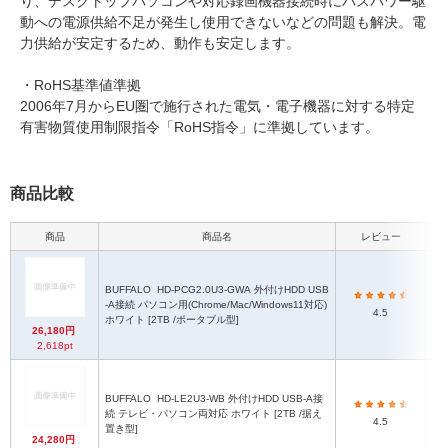
り、デスクトップパソコンや対応録画機器接続時にバスパワー駆
動への電源供給不足が発生し使用できないなどの問題も解決。電
力供給が安定するため、動作も安定します。
・RoHS基準値準拠
2006年7月からEU圏で施行された電気・電子機器に対する特定
有害物質使用制限指令「RoHS指令」に準拠しています。
商品比較
商品
商品名
レビュー
本
BUFFALO
HD-PCG2.0U3-GWA 外付けHDD USB
7
-A接続 パソコン用(Chrome/Mac/Windows11対応)
4.5
ホワイト [2TB /ポータブル型]
26,180円
2,618pt
BUFFALO
HD-LE2U3-WB 外付けHDD USB-A接
1
続 テレビ・パソコン両対応 ホワイト [2TB /据え
4.5
置き型]
24,280円