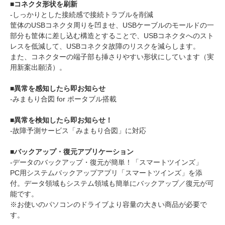
■コネクタ形状を刷新
-しっかりとした接続感で接続トラブルを削減
筐体のUSBコネクタ周りを凹ませ、USBケーブルのモールドの一
部分も筐体に差し込む構造とすることで、USBコネクタへのスト
レスを低減して、USBコネクタ故障のリスクを減らします。
また、コネクターの端子部も挿さりやすい形状にしています（実
用新案出願済）。
■異常を感知したら即お知らせ
-みまもり合図 for ポータブル搭載
■異常を検知したら即お知らせ！
-故障予測サービス「みまもり合図」に対応
■バックアップ・復元アプリケーション
-データのバックアップ・復元が簡単！「スマートツインズ」
PC用システムバックアップアプリ「スマートツインズ」を添
付。データ領域もシステム領域も簡単にバックアップ／復元が可
能です。
※お使いのパソコンのドライブより容量の大きい商品が必要で
す。