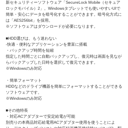
新セキュリティーソフトウェア「SecureLock Mobile（セキュア
ロックモバイル）2」。Windowsタブレットでも使いやすいUIで
簡単・安心にデータを暗号化することができます。暗号化方式に
は「AES256bit」を採用。
※ソフトウェアはダウンロードが必要になります。
■HDD選びは、もう迷わない
-快適・便利なアプリケーションを豊富に搭載
・バックアップ時間を短縮
指定した時間ごとに自動バックアップし、復元時は画面を見なが
らバックアップした日時を選択して復元できます。
※Windowsのみ対応
・簡単フォーマット
HDDなどのドライブ機器を簡単にフォーマットすることができる
ソフトウェアです。
※Windowsのみ対応
■その他特長
・対応ACアダプターで安定給電が可能
別売りの本商品対応給電用ACアダプター使用を使うことによ