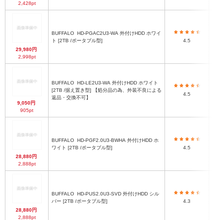
2,428pt
BUFFALO
HD-PGAC2U3-WA 外付けHDD ホワイ
7
ト [2TB /ポータブル型]
4.5
29,980円
2,998pt
BUFFALO
HD-LE2U3-WA 外付けHDD ホワイト
1
[2TB /据え置き型] 【処分品の為、外装不良による
4.5
奥
返品・交換不可】
9,050円
905pt
BUFFALO
HD-PGF2.0U3-BWHA 外付けHDD ホ
79
ワイト [2TB /ポータブル型]
4.5
28,880円
2,888pt
BUFFALO
HD-PUS2.0U3-SVD 外付けHDD シル
バー [2TB /ポータブル型]
4.3
28,880円
2,888pt