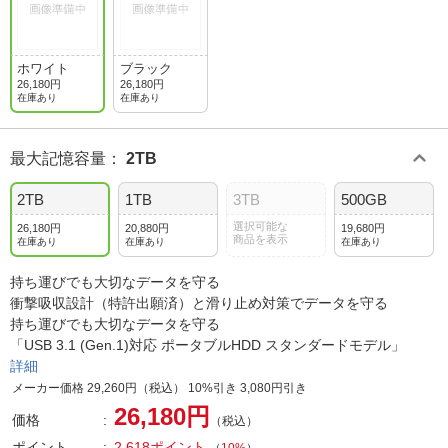
ホワイト
ブラック
26,180円
26,180円
在庫あり
在庫あり
最大記憶容量
：
2TB
2TB
1TB
3TB
500GB
選択可能な
26,180円
20,880円
19,680円
商品を表示
在庫あり
在庫あり
在庫あり
持ち運びでも大切なデータを守る
衝撃吸収設計（特許出願済）と滑り止め対策でデータを守る
持ち運びでも大切なデータを守る
「USB 3.1 (Gen.1)対応 ポータブルHDD スタンダードモデル」
詳細
メーカー価格 29,260円（税込） 10%引き 3,080円引き
26,180円
価格
（税込）
ポイント
2,618ポイント
（
10%
）