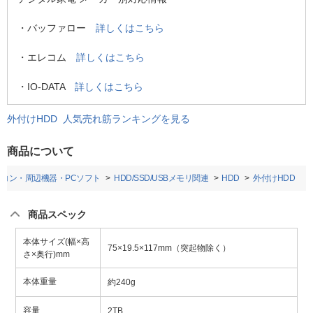
・バッファロー
詳しくはこちら
・エレコム
詳しくはこちら
・IO-DATA
詳しくはこちら
外付けHDD 人気売れ筋ランキングを見る
商品について
ソコン・周辺機器・PCソフト
HDD/SSD/USBメモリ関連
HDD
外付けHDD
商品スペック
本体サイズ(幅×高
75×19.5×117mm（突起物除く）
さ×奥行)mm
本体重量
約240g
容量
2TB