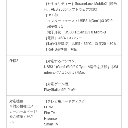
［セキュリティー］SecureLock Mobile2（暗号
化：AES 256bitソフトウェア方式）
［USB部］
インターフェース：USB3.1(Gen1)/3.0/2.0
端子数：1
端子形状：USB3.1(Gen1)/3.0 Micro-B
［電源］USBバスパワー
［動作保証環境］温度5～35°C、湿度20～80％
［RoHS基準値］対応
仕様2
［対応するパソコン］
USB3.1(Gen1)/3.0/2.0 Type-A端子を搭載するWi
ndowsパソコンおよびMac
［対応ゲーム機］
PlayStation5/4 Pro/4
対応機種
［テレビ用ハードディスク］
※対応機種はメー
FUNAI
カーホームページ
Fire TV
をご確認くださ
Hisense
い。
Smart TV