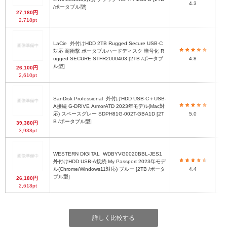
4.3
/ポータブル型]
27,180円
2,718pt
LaCie
外付けHDD 2TB Rugged Secure USB-C
対応 耐衝撃 ポータブルハードディスク 暗号化 R
幅8
ugged SECURE STFR2000403 [2TB /ポータブ
4.8
ル型]
26,100円
2,610pt
SanDisk Professional
外付けHDD USB-C＋USB-
A接続 G-DRIVE ArmorATD 2023年モデル(Mac対
応) スペースグレー SDPH81G-002T-GBA1D [2T
5.0
B /ポータブル型]
39,380円
3,938pt
WESTERN DIGITAL
WDBYVG0020BBL-JES1
外付けHDD USB-A接続 My Passport 2023年モデ
ル(Chrome/Windows11対応) ブルー [2TB /ポータ
4.4
ブル型]
26,180円
2,618pt
詳しく比較する