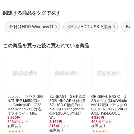
関連する商品をタグで探す
外付けHDD Windows11
外付けHDD USB-A接続
BU
この商品を買った後に買われている商品
Logicool マウス SIG
SUNEAST SE-PS12
ORIGINAL BASIC U
NATURE M650(Chro
8G2LNN1WF 外付けS
SBメモリ (Mac/Windo
me/Android/iPadOS/
SD USB-C接続 Porta
ws11対応) ブラック O
Mac/Windows11対応)
ble SSD Nano(Androi
B-UM3A128G [128GB
オフホワイト M6...
d/iPadOS/iOS/Mac/
/USB TypeA /US...
3,960円
W...
4,980円
396ポイント
8,160円
498ポイント
在庫あり
816ポイント
在庫あり
在庫あり
(175)
(25)