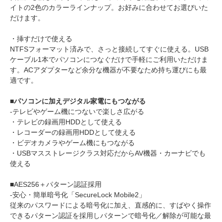
イトの2色のカラーラインナップ。お好みに合わせてお選びいた
だけます。
・挿すだけで使える
NTFSフォーマット済みで、さっと接続してすぐに使える。USB
ケーブル1本でパソコンにつなぐだけで手軽にご利用いただけま
す。ACアダプターなど余分な機器が不要なため持ち運びにも最
適です。
■パソコンに加えデジタル家電にもつながる
-テレビやゲーム機につないで楽しさ広がる
・テレビの録画用HDDとして使える
・レコーダーの録画用HDDとして使える
・ビデオカメラやゲーム機にもつながる
・USBマスストレージクラス対応だからAV機器・カーナビでも
使える
■AES256＋パターン認証採用
-安心・簡単暗号化「SecureLock Mobile2」
従来のパスワードによる暗号化に加え、直感的に、すばやく操作
できるパターン認証を採用しパターンで暗号化／解除が可能な最