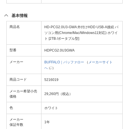
基本情報
商品名
HD-PCG2.0U3-GWA 外付けHDD USB-A接続 パ
ソコン用(Chrome/Mac/Windows11対応) ホワイ
ト [2TB /ポータブル型]
型番
HDPCG2.0U3GWA
メーカー
BUFFALO｜バッファロー
（
メーカーサイト
へ
）
商品コード
5216019
メーカー希望小売
29,260円（税込）
価格
色
ホワイト
メーカー
1年
保証年数