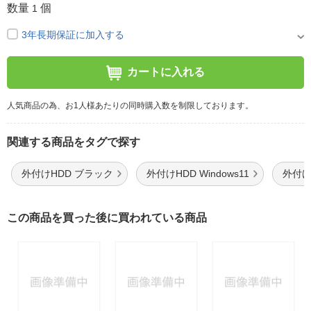
数量
個
1
3年長期保証に加入する
カートに入れる
人気商品の為、お1人様あたりの同時購入数を制限しております。
関連する商品をタグで探す
外付けHDD ブラック
外付けHDD Windows11
外付け
この商品を買った後に買われている商品