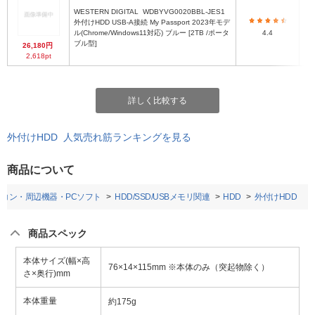
WESTERN DIGITAL
WDBYVG0020BBL-JES1
外付けHDD USB-A接続 My Passport 2023年モデ
ル(Chrome/Windows11対応) ブルー [2TB /ポータ
4.4
ブル型]
26,180円
2,618pt
詳しく比較する
外付けHDD 人気売れ筋ランキングを見る
商品について
ソコン・周辺機器・PCソフト
HDD/SSD/USBメモリ関連
HDD
外付けHDD
商品スペック
本体サイズ(幅×高
76×14×115mm ※本体のみ（突起物除く）
さ×奥行)mm
本体重量
約175g