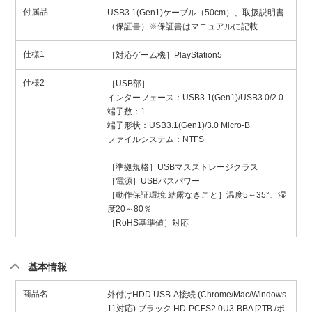
付属品
USB3.1(Gen1)ケーブル（50cm）、取扱説明書
（保証書）※保証書はマニュアルに記載
仕様1
［対応ゲーム機］PlayStation5
仕様2
［USB部］
インターフェース：USB3.1(Gen1)/USB3.0/2.0
端子数：1
端子形状：USB3.1(Gen1)/3.0 Micro-B
ファイルシステム：NTFS
［準拠規格］USBマスストレージクラス
［電源］USBバスパワー
［動作保証環境 結露なきこと］温度5～35°、湿
度20～80％
［RoHS基準値］対応
基本情報
商品名
外付けHDD USB-A接続 (Chrome/Mac/Windows
11対応) ブラック HD-PCFS2.0U3-BBA [2TB /ポ