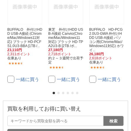
BUFFALO 外付けHD
東芝 外付けHDD US
BUFFALO HD-PCG
D USB-A接続 (Chrom
B-A接続 Canvio(Chro
2.0U3-GWA 外付けH
e/Mac/Windows11対
me/Mac/Windows11
DD USB-A接続 パソ
応) ブラック HD-PCF
対応) ブラック HD-TP
コン用(Chrome/Mac/
S1.0U3-BBA [1TB /...
A2U3-B [2TB /ポ...
Windows11対応) ホワ
23,110円
27,180円
イ...
2,311ポイント
2,718ポイント
26,180円
在庫あり
約２～３週間で出荷予
2,618ポイント
定
在庫あり
(251)
(43)
(147)
一緒に買う
一緒に買う
一緒に買う
買取を利用してお得に買い替え
検索