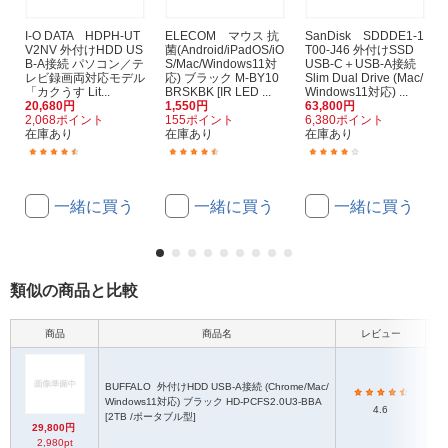
I-O DATA HDPH-UT
ELECOM マウス 抗
SanDisk SDDDE1-1
V2NV 外付けHDD US
菌(Android/iPadOS/iO
T00-J46 外付けSSD
B-A接続 パソコン／テ
S/Mac/Windows11対
USB-C＋USB-A接続
レビ録画両対応モデル
応) ブラック M-BY10
Slim Dual Drive (Mac/
「カクうす Lit...
BRSKBK [IR LED ...
Windows11対応) ...
20,680円
1,550円
63,800円
2,068ポイント
155ポイント
6,380ポイント
在庫あり
在庫あり
在庫あり
(32)
(114)
(14)
一緒に買う
一緒に買う
一緒に買う
類似の商品と比較
商品
商品名
レビュー
本
BUFFALO
外付けHDD USB-A接続 (Chrome/Mac/
7
Windows11対応) ブラック HD-PCFS2.0U3-BBA
4.6
[2TB /ポータブル型]
29,800円
2,980pt