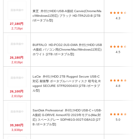
東芝
外付けHDD USB-A接続 Canvio(Chrome/Ma
c/Windows11対応) ブラック HD-TPA2U3-B [2TB
4.3
/ポータブル型]
27,180円
2,718pt
BUFFALO
HD-PCG2.0U3-GWA 外付けHDD USB
7
-A接続 パソコン用(Chrome/Mac/Windows11対応)
4.5
ホワイト [2TB /ポータブル型]
26,180円
2,618pt
LaCie
外付けHDD 2TB Rugged Secure USB-C
対応 耐衝撃 ポータブルハードディスク 暗号化 R
幅8
ugged SECURE STFR2000403 [2TB /ポータブ
4.8
ル型]
26,100円
2,610pt
SanDisk Professional
外付けHDD USB-C＋USB-
A接続 G-DRIVE ArmorATD 2023年モデル(Mac対
応) スペースグレー SDPH81G-002T-GBA1D [2T
5.0
B /ポータブル型]
39,380円
3,938pt