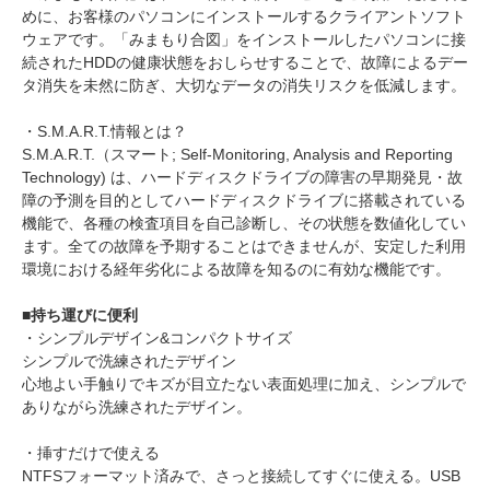
めに、お客様のパソコンにインストールするクライアントソフト
ウェアです。「みまもり合図」をインストールしたパソコンに接
続されたHDDの健康状態をおしらせすることで、故障によるデー
タ消失を未然に防ぎ、大切なデータの消失リスクを低減します。
・S.M.A.R.T.情報とは？
S.M.A.R.T.（スマート; Self-Monitoring, Analysis and Reporting
Technology) は、ハードディスクドライブの障害の早期発見・故
障の予測を目的としてハードディスクドライブに搭載されている
機能で、各種の検査項目を自己診断し、その状態を数値化してい
ます。全ての故障を予期することはできませんが、安定した利用
環境における経年劣化による故障を知るのに有効な機能です。
■持ち運びに便利
・シンプルデザイン&コンパクトサイズ
シンプルで洗練されたデザイン
心地よい手触りでキズが目立たない表面処理に加え、シンプルで
ありながら洗練されたデザイン。
・挿すだけで使える
NTFSフォーマット済みで、さっと接続してすぐに使える。USB