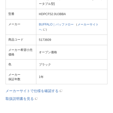
ータブル型]
型番
HDPCFS2.0U3BBA
メーカー
BUFFALO｜バッファロー
（
メーカーサイト
へ
）
商品コード
5173609
メーカー希望小売
オープン価格
価格
色
ブラック
メーカー
1年
保証年数
メーカーサイトで仕様を確認する
取扱説明書を見る