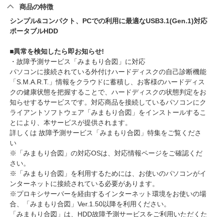
商品の特徴
シンプル&コンパクト、PCでの利用に最適なUSB3.1(Gen.1)対応
ポータブルHDD
■異常を検知したら即お知らせ!
・故障予測サービス「みまもり合図」に対応
パソコンに接続されている外付けハードディスクの自己診断機能
「S.M.A.R.T.」情報をクラウドに蓄積し、お客様のハードディス
クの健康状態を把握することで、ハードディスクの状態判定をお
知らせするサービスです。対応商品を接続しているパソコンにク
ライアントソフトウェア「みまもり合図」をインストールするこ
とにより、本サービスが提供されます。
詳しくは 故障予測サービス「みまもり合図」特集をご覧くださ
い
※「みまもり合図」の対応OSは、対応情報ページをご確認くだ
さい。
※「みまもり合図」を利用するためには、お使いのパソコンがイ
ンターネットに接続されている必要があります。
※プロキシサーバーを経由するインターネット環境をお使いの場
合、「みまもり合図」Ver.1.50以降を利用ください。
「みまもり合図」は、HDD故障予測サービスをご利用いただくた