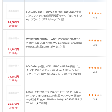
I-O DATA
HDPH-UTV2K 外付けHDD USB-A接続
約
パソコン／テレビ録画両対応モデル「カクうす Lit
4.4
e」 ブラック [2TB /ポータブル型]
20,680円
2,068pt
WESTERN DIGITAL
WDBUZG0020BBK-JESE
外付けHDD USB-A接続 WD Elements Portable(W
4.5
indows11対応) [2TB /ポータブル型]
21,780円
2,178pt
I-O DATA
外付けHDD USB-C＋USB-A接続 「カ
クうす アルミボディ」Windows 11対応 シルバー
4.6
ｘグリーン HDPX-UTSC2S [2TB /ポータブル型]
23,980円
2,398pt
LaCie
外付けポータブルハードディスク HDD 2.
5インチ 2TB USB3.0/2.0対応 バスパワー 高速デ
幅
ータ転送 Rugged Mini(Mac/Win) LAC9000298 [2
3.9
TB /ポータブル型]
25,570円
2,557pt