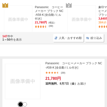
Panasonic コーヒー
象印マ
メーカー ブラック NC
ヒーメ
-A58-K [全自動 /ミル
ブラック
付き]
3,840
21,780円
384
（税込）
(39)
147
件中
人気・おすすめ順
絞り込み
1～50
件を表示
Panasonic コーヒーメーカー ブラック NC
-A58-K [全自動 /ミル付き]
(39)
21,780円
送料無料、8月7日（金）
お届け