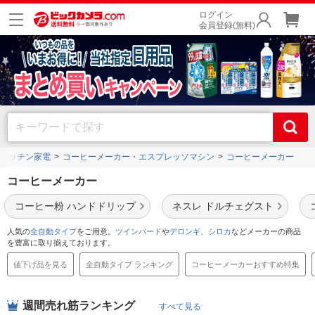
ログイン
会員登録(無料)
キッチン家電
コーヒーメーカー・エスプレッソマシン
コーヒーメーカー
コーヒーメーカー
コーヒー粉 ハンドドリップ
ネスレ ドルチェグスト
人気の
全自動タイプ
をご用意。
ツインバード
や
デロンギ
、
シロカ
などメーカーの商品
を豊富に取り揃えております。
値下げ品を見る
全自動タイプ ランキング
コーヒーメーカーおすすめ特集
週間売れ筋ランキング
すべて見る