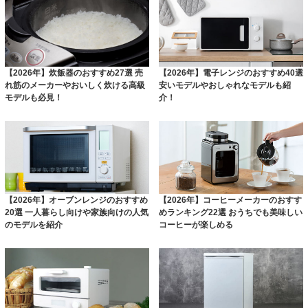
【2026年】炊飯器のおすすめ27選 売
【2026年】電子レンジのおすすめ40選
れ筋のメーカーやおいしく炊ける高級
安いモデルやおしゃれなモデルも紹
モデルも必見！
介！
【2026年】オーブンレンジのおすすめ
【2026年】コーヒーメーカーのおすす
20選 一人暮らし向けや家族向けの人気
めランキング22選 おうちでも美味しい
のモデルを紹介
コーヒーが楽しめる