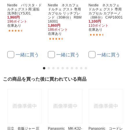
Nestle バリスタ・ド
Nestle ネスカフェ
Nestle ネスカフェ
ルチェグスト用 湯垢
ドルチェ グスト 専用
ドルチェ グスト 専用
洗浄剤 LYSJ01
カプセル リッチブレ
カプセル カプチーノ
1,960円
ンド（30杯分） RBM
（8杯分） CAP16001
196ポイント
16001
1,100円
在庫あり
1,860円
110ポイント
186ポイント
在庫あり
(34)
在庫あり
(1136)
(2263)
一緒に買う
一緒に買う
一緒に買う
この商品を買った後に買われている商品
日立 炊飯ジャー 圧
Panasonic MK-K32-
Panasonic コードレ