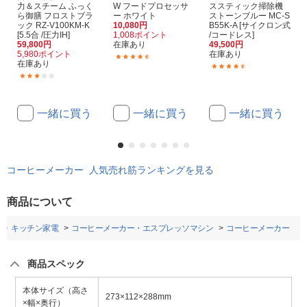
力＆スチーム ふっく
W フードプロセッサ
ススティック掃除機
ら御膳 フロストブラ
ー ホワイト
ストーンブルー MC-S
ック RZ-V100KM-K
10,080円
B55K-A [サイクロン式
[5.5合 /圧力IH]
1,008ポイント
/コードレス]
59,800円
在庫あり
49,500円
5,980ポイント
在庫あり
(12)
在庫あり
(13)
(1)
一緒に買う
一緒に買う
一緒に買う
コーヒーメーカー 人気売れ筋ランキングを見る
商品について
キッチン家電
コーヒーメーカー・エスプレッソマシン
コーヒーメーカー
商品スペック
本体サイズ（高さ
273×112×288mm
×幅×奥行）