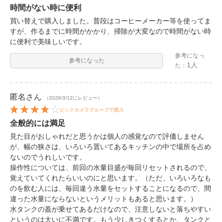
時間がない時に便利
買い替えで購入しました。普段はコーヒーメーカー等を使ってま
すが、作るまでに時間がかかり、掃除が大変なので時間がない時
に便利で美味しいです。
参考になっ
参考になった
1人
た：
匿名
さん
（2026/3/12にレビュー）
ビックカメラグループで購入
全般的には満足
見た目がおしゃれだと思うかは個人の感覚なので評価しません
が、幅の狭さは、いろいろ置いてあるキッチンの中で場所を占め
ないのでうれしいです。
操作性については、前回の水量目盛が毎回リセットされるので、
覚えていてくれたらいいのにと思います。（ただ、いろいろなも
のを飲む人には、毎回違う水量をセットすることになるので、間
違った水量にならないというメリットもあると思います。）
水タンクの蓋が乗せてあるだけなので、注意しないと落ちやすい
というのは大いに不満です。もう少しきつくするとか、タンクと