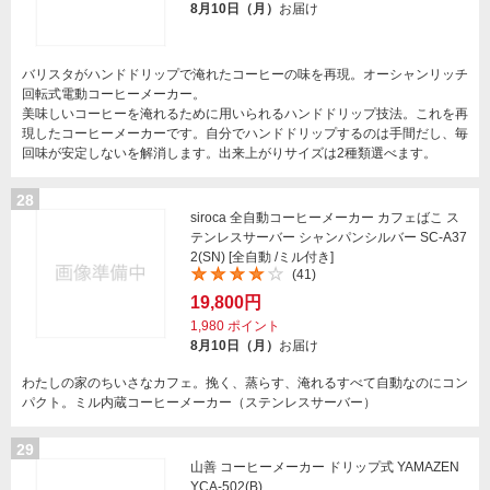
8月10日（月）
お届け
バリスタがハンドドリップで淹れたコーヒーの味を再現。オーシャンリッチ
回転式電動コーヒーメーカー。
美味しいコーヒーを淹れるために用いられるハンドドリップ技法。これを再
現したコーヒーメーカーです。自分でハンドドリップするのは手間だし、毎
回味が安定しないを解消します。出来上がりサイズは2種類選べます。
28
siroca 全自動コーヒーメーカー カフェばこ ス
テンレスサーバー シャンパンシルバー SC-A37
2(SN) [全自動 /ミル付き]
(41)
19,800円
1,980
ポイント
8月10日（月）
お届け
わたしの家のちいさなカフェ。挽く、蒸らす、淹れるすべて自動なのにコン
パクト。ミル内蔵コーヒーメーカー（ステンレスサーバー）
29
山善 コーヒーメーカー ドリップ式 YAMAZEN
YCA-502(B)