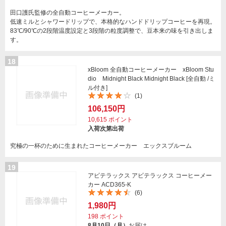
田口護氏監修の全自動コーヒーメーカー。
低速ミルとシャワードリップで、本格的なハンドドリップコーヒーを再現。
83℃/90℃の2段階温度設定と3段階の粒度調整で、豆本来の味を引き出しま
す。
18
xBloom 全自動コーヒーメーカー xBloom Stu
dio Midnight Black Midnight Black [全自動 /ミ
ル付き]
(1)
106,150円
10,615
ポイント
入荷次第出荷
究極の一杯のために生まれたコーヒーメーカー エックスブルーム
19
アビテラックス アビテラックス コーヒーメー
カー ACD365-K
(6)
1,980円
198
ポイント
8月10日（月）
お届け