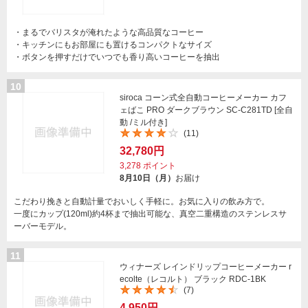
・まるでバリスタが淹れたような高品質なコーヒー
・キッチンにもお部屋にも置けるコンパクトなサイズ
・ボタンを押すだけでいつでも香り高いコーヒーを抽出
10
siroca コーン式全自動コーヒーメーカー カフ
ェばこ PRO ダークブラウン SC-C281TD [全自
動 /ミル付き]
(11)
32,780円
3,278
ポイント
8月10日（月）
お届け
こだわり挽きと自動計量でおいしく手軽に。お気に入りの飲み方で。
一度にカップ(120ml)約4杯まで抽出可能な、真空二重構造のステンレスサ
ーバーモデル。
11
ウィナーズ レインドリップコーヒーメーカー r
ecolte（レコルト） ブラック RDC-1BK
(7)
4,950円