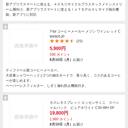
新アプリでスマートに使える、４０％リサイクルプラスチックメインストリ
ーム層向け、新アプリでスマートに使えるＩｏＴモデルＸＬサイズ抽出機
能、新アプリに対応
8
T-fal コーヒーメーカー メゾン ワインレッド C
M4905JP
(25)
5,900円
590
ポイント
8月10日（月）
お届け
ティファール製コーヒーメーカー。
大容量シャワーヘッドと2つの抽出モードで、香り高く、コクのあるコーヒ
ーが楽しめます。
ペーパーレスフィルター、しずく漏れ防止機能付き。
9
ネスレネスプレッソ エッセンサミニ スペシ
ャルパック ピュアホワイト C30-WH-SP
19,800円
1,980
ポイント
8月10日（月）
お届け