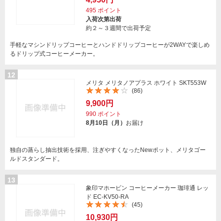
495
ポイント
入荷次第出荷
約２～３週間で出荷予定
手軽なマシンドリップコーヒーとハンドドリップコーヒーが2WAYで楽しめ
るドリップ式コーヒーメーカー。
12
メリタ メリタノアプラス ホワイト SKT553W
(86)
9,900円
990
ポイント
8月10日（月）
お届け
独自の蒸らし抽出技術を採用、注ぎやすくなったNewポット、メリタゴー
ルドスタンダード。
13
象印マホービン コーヒーメーカー 珈琲通 レッ
ド EC-KV50-RA
(45)
10,930円