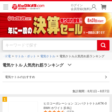
ログイン
会員登録(無料)
チン家電
ケトル・ポット
電気ケトル
電気ケトル人気売れ筋ランキング
電気ケトル 人気売れ筋ランキング
電気ケトルのおすすめ
集計期間：8月1日～8月7日
1
ヒロコーポレーション コンパクトケトルKTK-0
8WH ホワイト [0.8L]