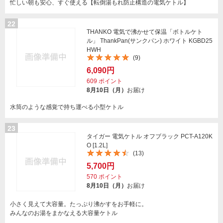
忙しい朝も安心、すぐ使える【転倒湯もれ防止構造の電気ケトル】
22
THANKO 電気で沸かせて保温「ボトルケト
ル」 ThankPan(サンクパン) ホワイト KGBD25
HWH
(9)
6,090円
609
ポイント
8月10日（月）
お届け
水筒のような感覚で持ち運べる小型ケトル
23
タイガー 電気ケトル オフブラック PCT-A120K
O [1.2L]
(13)
5,700円
570
ポイント
8月10日（月）
お届け
小さく見えて大容量。たっぷり沸かすをお手軽に。
みんなのお湯をまかなえる大容量ケトル