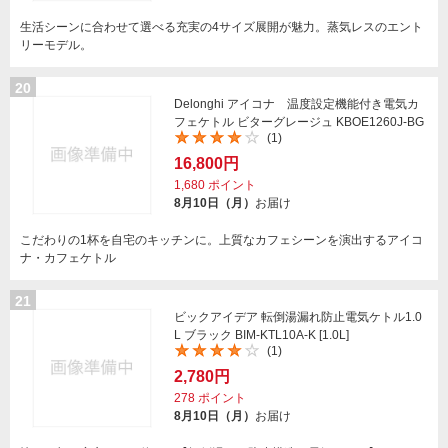
生活シーンに合わせて選べる充実の4サイズ展開が魅力。蒸気レスのエント
リーモデル。
20
Delonghi アイコナ 温度設定機能付き電気カ
フェケトル ビターグレージュ KBOE1260J-BG
(1)
16,800円
1,680
ポイント
8月10日（月）
お届け
こだわりの1杯を自宅のキッチンに。上質なカフェシーンを演出するアイコ
ナ・カフェケトル
21
ビックアイデア 転倒湯漏れ防止電気ケトル1.0
L ブラック BIM-KTL10A-K [1.0L]
(1)
2,780円
278
ポイント
8月10日（月）
お届け