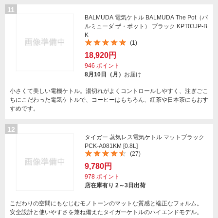
11
BALMUDA 電気ケトル BALMUDA The Pot（バ
ルミューダ ザ・ポット） ブラック KPT03JP-B
K
(1)
18,920円
946
ポイント
8月10日（月）
お届け
小さくて美しい電機ケトル。湯切れがよくコントロールしやすく、注ぎごこ
ちにこだわった電気ケトルで、コーヒーはもちろん、紅茶や日本茶にもおす
すめです。
12
タイガー 蒸気レス電気ケトル マットブラック
PCK-A081KM [0.8L]
(27)
9,780円
978
ポイント
店在庫有り 2～3日出荷
こだわりの空間にもなじむモノトーンのマットな質感と端正なフォルム。
安全設計と使いやすさを兼ね備えたタイガーケトルのハイエンドモデル。