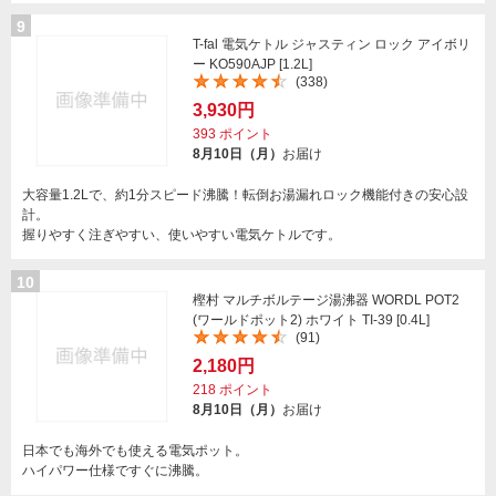
9
T-fal 電気ケトル ジャスティン ロック アイボリ
ー KO590AJP [1.2L]
(338)
3,930円
393
ポイント
8月10日（月）
お届け
大容量1.2Lで、約1分スピード沸騰！転倒お湯漏れロック機能付きの安心設
計。
握りやすく注ぎやすい、使いやすい電気ケトルです。
10
樫村 マルチボルテージ湯沸器 WORDL POT2
(ワールドポット2) ホワイト TI-39 [0.4L]
(91)
2,180円
218
ポイント
8月10日（月）
お届け
日本でも海外でも使える電気ポット。
ハイパワー仕様ですぐに沸騰。