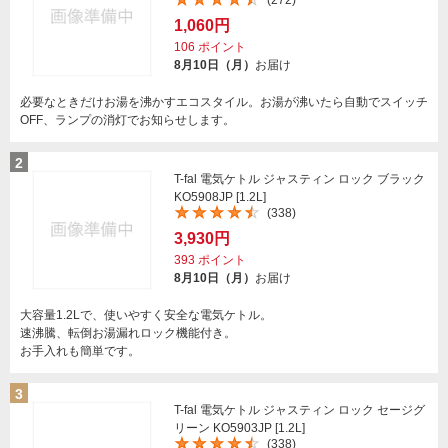
(272)
1,060円
106
ポイント
8月10日（月）
お届け
必要なときだけお湯を沸かすエコスタイル。お湯が沸いたら自動でスイッチ
OFF、ランプの消灯でお知らせします。
2
T-fal 電気ケトル ジャスティン ロック ブラック
KO5908JP [1.2L]
(338)
3,930円
393
ポイント
8月10日（月）
お届け
大容量1.2Lで、使いやすく安全な電気ケトル。
速沸騰、転倒お湯漏れロック機能付き。
お手入れも簡単です。
3
T-fal 電気ケトル ジャスティン ロック セージグ
リーン KO5903JP [1.2L]
(338)