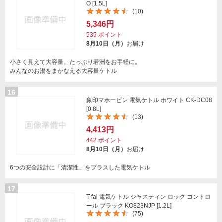
O [1.5L]
(10)
5,346円
535
ポイント
8月10日（月）
お届け
小さく見えて大容量。たっぷり若洲をお手軽に。
みんなのお湯をまかなえる大容量ケトル
16
象印マホービン 電気ケトル ホワイト CK-DC08
[0.8L]
(13)
4,413円
442
ポイント
8月10日（月）
お届け
6つの安全設計に「清潔性」をプラスした電気ケトル
17
T-fal 電気ケトル ジャスティン ロック コントロ
ール ブラック KO823NJP [1.2L]
(75)