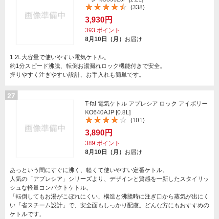
(338)
3,930円
393
ポイント
8月10日（月）
お届け
1.2L大容量で使いやすい電気ケトル。
約1分スピード沸騰、転倒お湯漏れロック機能付きで安全。
握りやすく注ぎやすい設計、お手入れも簡単です。
27
T-fal 電気ケトル アプレシア ロック アイボリー
KO640AJP [0.8L]
(101)
3,890円
389
ポイント
8月10日（月）
お届け
あっという間にすぐに沸く、軽くて使いやすい定番ケトル。
人気の「アプレシア」シリーズより、デザインと質感を一新したスタイリッ
シュな軽量コンパクトケトル。
「転倒してもお湯がこぼれにくい」構造と沸騰時に注ぎ口から蒸気が出にく
い「省スチーム設計」で、安全面もしっかり配慮。どんな方にもおすすめの
ケトルです。