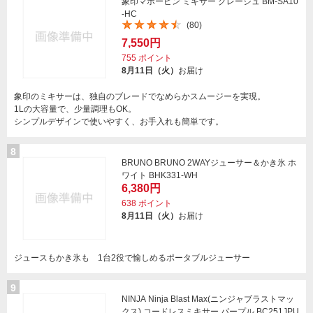
象印マホービン ミキサー グレージュ BM-SA10
-HC
(80)
7,550円
755
ポイント
8月11日（火）
お届け
象印のミキサーは、独自のブレードでなめらかスムージーを実現。
1Lの大容量で、少量調理もOK。
シンプルデザインで使いやすく、お手入れも簡単です。
8
BRUNO BRUNO 2WAYジューサー＆かき氷 ホ
ワイト BHK331-WH
6,380円
638
ポイント
8月11日（火）
お届け
ジュースもかき氷も 1台2役で愉しめるポータブルジューサー
9
NINJA Ninja Blast Max(ニンジャブラストマッ
クス) コードレスミキサー パープル BC251JPU