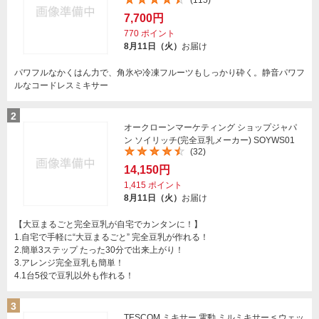
(115)
7,700円
770
ポイント
8月11日（火）
お届け
パワフルなかくはん力で、角氷や冷凍フルーツもしっかり砕く。静音パワフ
ルなコードレスミキサー
2
オークローンマーケティング ショップジャパ
ン ソイリッチ(完全豆乳メーカー) SOYWS01
(32)
14,150円
1,415
ポイント
8月11日（火）
お届け
【大豆まるごと完全豆乳が自宅でカンタンに！】
1.自宅で手軽に“大豆まるごと” 完全豆乳が作れる！
2.簡単3ステップ たった30分で出来上がり！
3.アレンジ完全豆乳も簡単！
4.1台5役で豆乳以外も作れる！
3
TESCOM ミキサー 電動 ミルミキサー < ウェッ