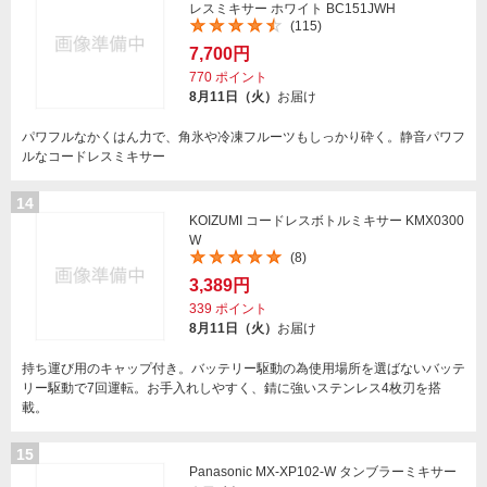
レスミキサー ホワイト BC151JWH
(115)
7,700円
770
ポイント
8月11日（火）
お届け
パワフルなかくはん力で、角氷や冷凍フルーツもしっかり砕く。静音パワフ
ルなコードレスミキサー
14
KOIZUMI コードレスボトルミキサー KMX0300
W
(8)
3,389円
339
ポイント
8月11日（火）
お届け
持ち運び用のキャップ付き。バッテリー駆動の為使用場所を選ばないバッテ
リー駆動で7回運転。お手入れしやすく、錆に強いステンレス4枚刃を搭
載。
15
Panasonic MX-XP102-W タンブラーミキサー