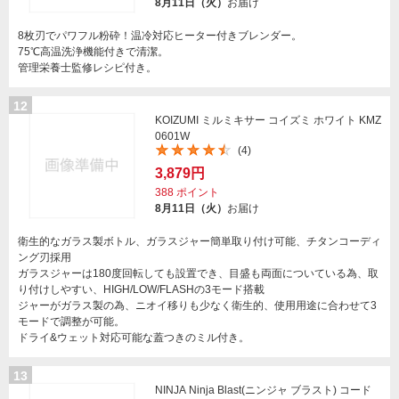
8月11日（火）
お届け
8枚刃でパワフル粉砕！温冷対応ヒーター付きブレンダー。
75℃高温洗浄機能付きで清潔。
管理栄養士監修レシピ付き。
12
KOIZUMI ミルミキサー コイズミ ホワイト KMZ
0601W
(4)
3,879円
388
ポイント
8月11日（火）
お届け
衛生的なガラス製ボトル、ガラスジャー簡単取り付け可能、チタンコーディ
ング刃採用
ガラスジャーは180度回転しても設置でき、目盛も両面についている為、取
り付けしやすい、HIGH/LOW/FLASHの3モード搭載
ジャーがガラス製の為、ニオイ移りも少なく衛生的、使用用途に合わせて3
モードで調整が可能。
ドライ&ウェット対応可能な蓋つきのミル付き。
13
NINJA Ninja Blast(ニンジャ ブラスト) コード