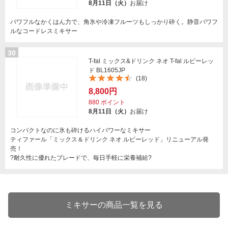
8月11日（火）
お届け
パワフルなかくはん力で、角氷や冷凍フルーツもしっかり砕く。静音パワフ
ルなコードレスミキサー
30
T-fal ミックス&ドリンク ネオ T-fal ルビーレッ
ド BL1605JP
(18)
8,800円
880
ポイント
8月11日（火）
お届け
コンパクトなのに氷も砕けるハイパワーなミキサー
ティファール「ミックス＆ドリンク ネオ ルビーレッド」リニューアル発
売！
?耐久性に優れたブレードで、毎日手軽に栄養補給?
ミキサーの商品一覧を見る