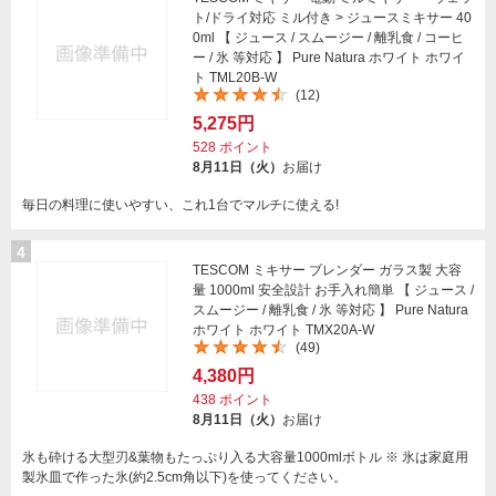
ト/ドライ対応 ミル付き > ジュースミキサー 40
0ml 【 ジュース / スムージー / 離乳食 / コーヒ
ー / 氷 等対応 】 Pure Natura ホワイト ホワイ
ト TML20B-W
(12)
5,275円
528
ポイント
8月11日（火）
お届け
毎日の料理に使いやすい、これ1台でマルチに使える!
4
TESCOM ミキサー ブレンダー ガラス製 大容
量 1000ml 安全設計 お手入れ簡単 【 ジュース /
スムージー / 離乳食 / 氷 等対応 】 Pure Natura
ホワイト ホワイト TMX20A-W
(49)
4,380円
438
ポイント
8月11日（火）
お届け
氷も砕ける大型刃&葉物もたっぷり入る大容量1000mlボトル ※ 氷は家庭用
製氷皿で作った氷(約2.5cm角以下)を使ってください。