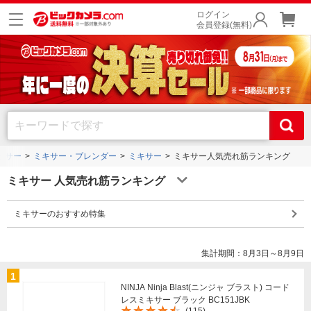
ログイン
会員登録(無料)
ッサー
ミキサー・ブレンダー
ミキサー
ミキサー人気売れ筋ランキング
ミキサー 人気売れ筋ランキング
ミキサーのおすすめ特集
集計期間：8月3日～8月9日
1
NINJA Ninja Blast(ニンジャ ブラスト) コード
レスミキサー ブラック BC151JBK