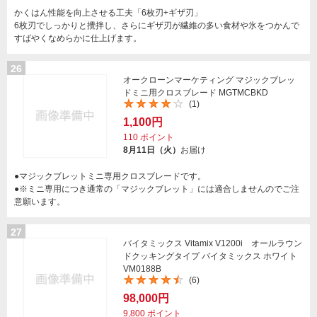
かくはん性能を向上させる工夫「6枚刃+ギザ刃」
6枚刃でしっかりと攪拌し、さらにギザ刃が繊維の多い食材や氷をつかんで
すばやくなめらかに仕上げます。
26
オークローンマーケティング マジックブレッ
ドミニ用クロスブレード MGTMCBKD
(1)
1,100円
110
ポイント
8月11日（火）
お届け
●マジックブレットミニ専用クロスブレードです。
●※ミニ専用につき通常の「マジックブレット」には適合しませんのでご注
意願います。
27
バイタミックス Vitamix V1200i オールラウン
ドクッキングタイプ バイタミックス ホワイト
VM0188B
(6)
98,000円
9,800
ポイント