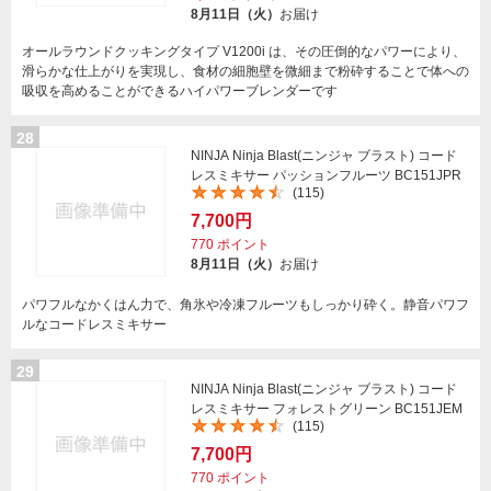
8月11日（火）
お届け
オールラウンドクッキングタイプ V1200i は、その圧倒的なパワーにより、
滑らかな仕上がりを実現し、食材の細胞壁を微細まで粉砕することで体への
吸収を高めることができるハイパワーブレンダーです
28
NINJA Ninja Blast(ニンジャ ブラスト) コード
レスミキサー パッションフルーツ BC151JPR
(115)
7,700円
770
ポイント
8月11日（火）
お届け
パワフルなかくはん力で、角氷や冷凍フルーツもしっかり砕く。静音パワフ
ルなコードレスミキサー
29
NINJA Ninja Blast(ニンジャ ブラスト) コード
レスミキサー フォレストグリーン BC151JEM
(115)
7,700円
770
ポイント