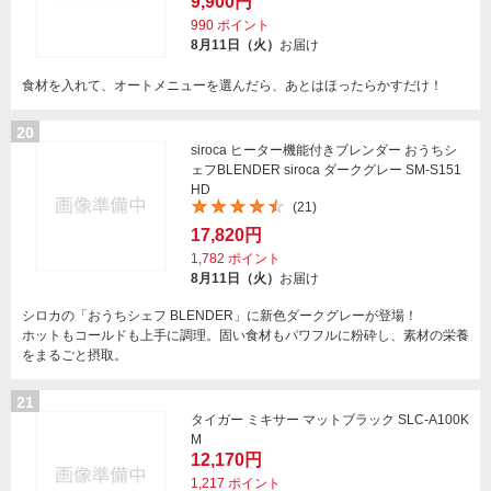
9,900円
990
ポイント
8月11日（火）
お届け
食材を入れて、オートメニューを選んだら、あとはほったらかすだけ！
20
siroca ヒーター機能付きブレンダー おうちシ
ェフBLENDER siroca ダークグレー SM-S151
HD
(21)
17,820円
1,782
ポイント
8月11日（火）
お届け
シロカの「おうちシェフ BLENDER」に新色ダークグレーが登場！
ホットもコールドも上手に調理。固い食材もパワフルに粉砕し、素材の栄養
をまるごと摂取。
21
タイガー ミキサー マットブラック SLC-A100K
M
12,170円
1,217
ポイント