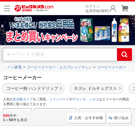
ログイン
会員登録(無料)
キッチン家電
コーヒーメーカー・エスプレッソマシン
コーヒーメーカー
コーヒーメーカー
コーヒー粉 ハンドドリップ
ネスレ ドルチェグスト
人気の
全自動タイプ
をご用意。
ツインバード
や
デロンギ
、
シロカ
などメーカーの商品
を豊富に取り揃えております。
値下げ品を見る
全自動タイプ ランキング
コーヒーメーカーおすすめ特集
545
件中
人気・おすすめ順
絞り込み
1～50
件を表示