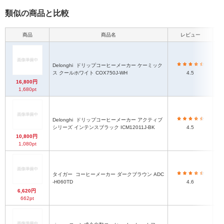
類似の商品と比較
商品
商品名
レビュー
本
Delonghi
ドリップコーヒーメーカー ケーミック
ス クールホワイト COX750J-WH
4.5
16,800円
1,680pt
Delonghi
ドリップコーヒーメーカー アクティブ
シリーズ インテンスブラック ICM12011J-BK
4.5
10,800円
1,080pt
タイガー
コーヒーメーカー ダークブラウン ADC
-H060TD
4.6
6,620円
662pt