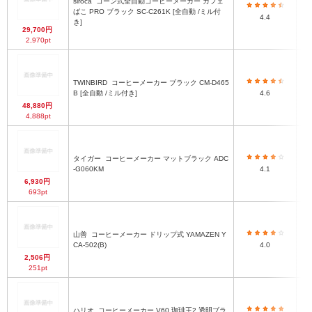
siroca
コーン式全自動コーヒーメーカー カフェ
ばこ PRO ブラック SC-C261K [全自動 /ミル付
4.4
き]
29,700円
2,970pt
TWINBIRD
コーヒーメーカー ブラック CM-D465
B [全自動 /ミル付き]
4.6
48,880円
4,888pt
タイガー
コーヒーメーカー マットブラック ADC
-G060KM
4.1
6,930円
693pt
山善
コーヒーメーカー ドリップ式 YAMAZEN Y
CA-502(B)
4.0
2,506円
251pt
ハリオ
コーヒーメーカー V60 珈琲王2 透明ブラ