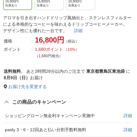
ト
ク
ッド
16,800円
16,800円
16,800円
在庫あり
在庫あり
在庫あり
アロマを引き出すハンドドリップ風抽出と、ステンレスフィルター
による本格的なコーヒーを味わえるドリップコーヒーメーカー。
デザイン性にも優れた一台です。
詳細
16,800円
価格
（税込）
ポイント
1,680ポイント
（
10%
）
（1,680円相当）
送料無料、
あと
2時間28分以内
のご注文で
東京都豊島区東池袋
に
8月9日（日）
お届け
お届け先を変更する
この商品のキャンペーン
ショッピングローン無金利キャンペーン実施中
詳細
paidy 3・6・12回あと払い分割手数料無料
詳細