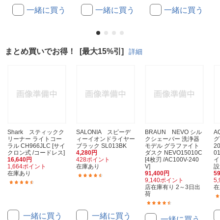
一緒に買う
一緒に買う
一緒に買う
まとめ買いでお得！
[最大15%引]
詳細
Shark スティックク
SALONIA スピーデ
BRAUN NEVO シル
A
リーナー ライトコー
ィーイオンドライヤー
クシェーバー 洗浄器
グ
ラル CH966JLC [サイ
ブラック SL013BK
モデル グラファイト
20
クロン式 /コードレス]
4,280円
ダスク NEVO15010C
0
16,640円
428ポイント
[4枚刃 /AC100V-240
イ
1,664ポイント
在庫あり
V]
設
在庫あり
91,400円
5
(1390)
9,140ポイント
5
(443)
店在庫有り 2～3日出
在
荷
(4)
一緒に買う
一緒に買う
一緒に買う