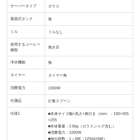
サーバータイプ
ガラス
着脱式タンク
無
ミル
ミルなし
使用するコーヒー
挽き豆
種類
浄水機能
無
タイマー
タイマー無
消費電力
1000W
付属品
計量スプーン
仕様1
■本体サイズ幅×高さ×奥行き（mm）：190×305
×255
■本体重量：2.6kg（ガラスジャグ含む）
■消費電力：1000W
■抽出杯数：1～6杯（125ml×6杯）