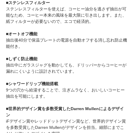
■ステンレスフィルター
ステンレスフィルターを使えば、コーヒー油分を逃さず抽出が可
能なため、コーヒー本来の風味を最大限に引き出します。また、
紙フィルターが必要ないので、エコで経済的。
■オートオフ機能
抽出後40分で保温プレートの電源を自動オフする消し忘れ防止機
能付き。
■しずく防止機能
抽出中にガラスジャグを動かしても、ドリッパーからコーヒーが
漏れにくいように設計されています。
■シャワードリップ機能搭載
9つの穴から給湯することで、注ぎムラなく、おいしいコーヒー
抽出を可能にします。
■世界的デザイン賞を多数受賞したDarren Mullenによるデザイ
ン
iFデザイン賞やレッドドットデザイン賞など、世界的デザイン賞
を多数受賞したDarren Mullenがデザインを担当。細部にまでこ