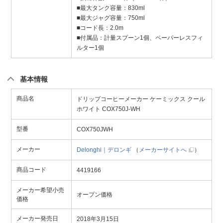
■最大タンク容量：830ml
■最大ジャグ容量：750ml
■コード長：2.0m
■付属品：計量スプーン1個、ペーパーレスフィ
ルター1個
基本情報
商品名
ドリップコーヒーメーカー ケーミックス クール
ホワイト COX750J-WH
型番
COX750JWH
メーカー
Delonghi｜デロンギ
（
メーカーサイトへ
）
商品コード
4419166
メーカー希望小売
オープン価格
価格
メーカー発売日
2018年3月15日