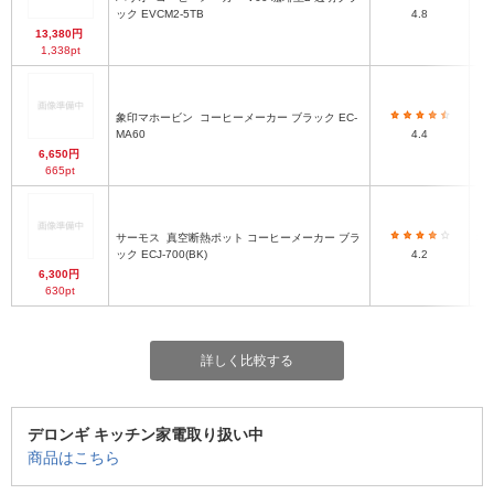
ック EVCM2-5TB
4.8
13,380円
1,338pt
象印マホービン
コーヒーメーカー ブラック EC-
MA60
4.4
6,650円
665pt
サーモス
真空断熱ポット コーヒーメーカー ブラ
36
ック ECJ-700(BK)
4.2
6,300円
630pt
詳しく比較する
デロンギ キッチン家電取り扱い中
商品はこちら