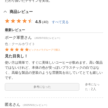
だわり抜いたデザインを実現。
商品レビュー
4.5
(
40
)
すべて見る
最新レビュー
ポーク軍曹
さん
（2025/7/22にレビュー）
色：クールホワイト
ビックカメラグループで購入
見た目良し！
使い方は簡単で、すぐに美味しいコーヒーが飲めます。高い製品
ではないけれど、本体の色が安っぽいプラスチックの白ではな
く、高級な製品の塗装のような雰囲気を出していてとても嬉しい
です。
参考になっ
参考になった
2人
た：
匿名
さん
（2025/5/2にレビュー）