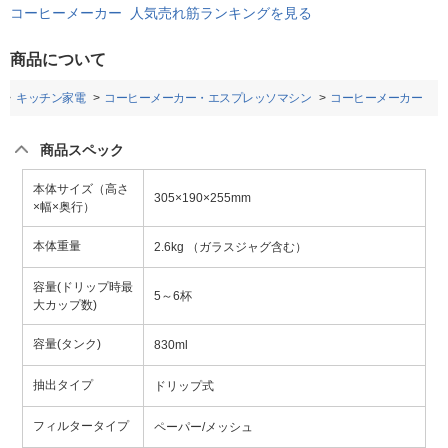
コーヒーメーカー 人気売れ筋ランキングを見る
商品について
キッチン家電
コーヒーメーカー・エスプレッソマシン
コーヒーメーカー
商品スペック
本体サイズ（高さ
305×190×255mm
×幅×奥行）
本体重量
2.6kg （ガラスジャグ含む）
容量(ドリップ時最
5～6杯
大カップ数)
容量(タンク)
830ml
抽出タイプ
ドリップ式
フィルタータイプ
ペーパー/メッシュ