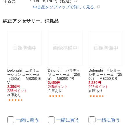
中古品
1点 8,180円（税込）～
中古品をソフマップで詳しく見る
純正アクセサリー、消耗品
Delonghi エボリュ
Delonghi パラディ
Delonghi クレミッ
ーション コーヒー豆
ソ コーヒー豆 （250
シモ コーヒー豆 （25
（250g） MB250-E
g） MB250-PR
0g） MB250-CR
V
2,450円
2,280円
2,350円
245ポイント
228ポイント
235ポイント
在庫あり
在庫あり
在庫あり
(3)
(14)
(14)
一緒に買う
一緒に買う
一緒に買う