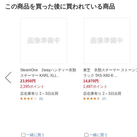
この商品を買った後に買われている商品
機高さ調
SteamOne 2wayハンディー衣類
東芝 衣類スチーマー ストーン
スチーマー KARL XL(...
ラック TAS-X80-K ...
23,950円
14,870円
2,395ポイント
1,487ポイント
店在庫有り 2～3日出荷
店在庫有り 2～3日出荷
(3)
(7)
一緒に買う
一緒に買う