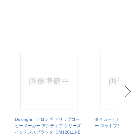
カ
Delonghi｜デロンギ ドリップコー
タイガー｜TIGER 
ヒーメーカー アクティブ シリーズ
ー マットブラック AD
インテンスブラック ICM12011J-B