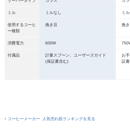
サーバータイプ
ガラス
ガラ
ミル
ミルなし
ミル
使用するコーヒ
挽き豆
挽き
ー種類
消費電力
600W
750
付属品
計量スプーン、ユーザーズガイド
お手
(保証書含む)
証書
コーヒーメーカー 人気売れ筋ランキングを見る