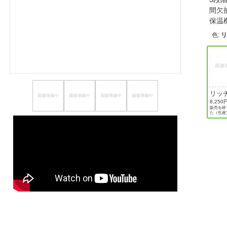
間欠
ほしいもの
保温
お知らせ
色
:
リッ
ック
8,250
販売を終
た（生産