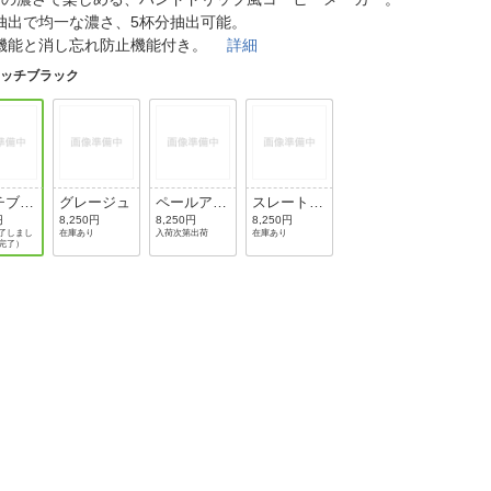
法
よくある質問・お問合せ
抽出で均一な濃さ、5杯分抽出可能。
I
機能と消し忘れ防止機能付き。
詳細
ご利用規約
リッチブラック
E
チブラ
グレージュ
ペールアク
スレートグ
ア
リーン
円
8,250円
8,250円
8,250円
了しまし
在庫あり
入荷次第出荷
在庫あり
完了）