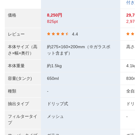
付き
価格
8,250円
29,
825pt
2,97
レビュー
4.4
本体サイズ（高
約275×160×200mm（※ガラスポ
高さ4
さ×幅×奥行）
ット含まず）
本体重量
約1.5kg
4.1k
容量(タンク)
650ml
830
種類
-
全自
抽出タイプ
ドリップ式
ドリ
フィルタータイ
メッシュ
-
プ