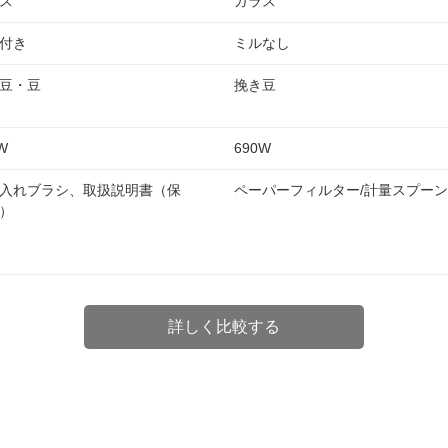
ス
ガラス
付き
ミルなし
豆・豆
挽き豆
W
690W
入れブラシ、取扱説明書（保
ペーパーフィルター/計量スプーン
）
詳しく比較する