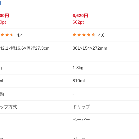
]
700円
6,620円
0pt
662pt
4.4
4.6
2.1×幅16.6×奥行27.3cm
301×154×272mm
g
1.8kg
ml
810ml
動
-
ップ方式
ドリップ
ペーパー