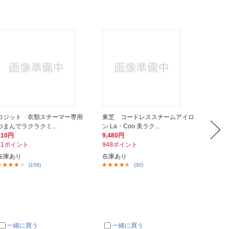
コジット 衣類スチーマー専用
東芝 コードレススチームアイロ
アビテ
つまんでラクラクミ...
ン La・Coo 美ラク...
ミトン A
810円
9,480円
937円
81ポイント
948ポイント
94ポイ
在庫あり
在庫あり
在庫あ
(159)
(30)
一緒に買う
一緒に買う
一