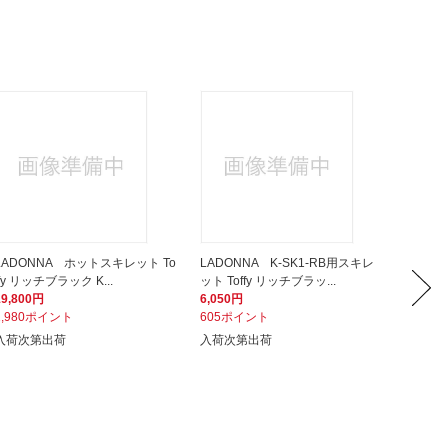
LADONNA ホットスキレット To
LADONNA K-SK1-RB用スキレ
LADO
ffy リッチブラック K...
ット Toffy リッチブラッ...
み傘 オ
19,800円
6,050円
2,640
1,980ポイント
605ポイント
264ポ
入荷次第出荷
入荷次第出荷
店在庫有