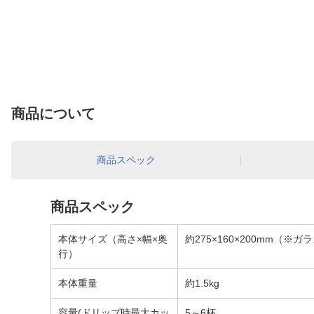
商品について
商品スペック
商品スペック
本体サイズ（高さ×幅×奥
約275×160×200mm（※
行）
本体重量
約1.5kg
容量(ドリップ時最大カッ
5～6杯