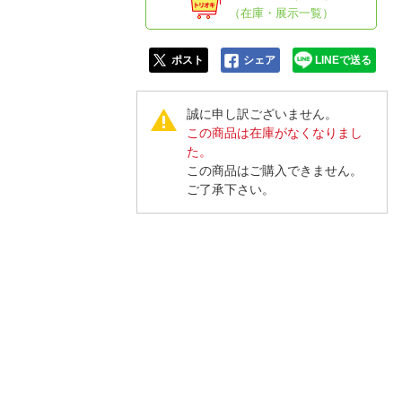
人窓口
（在庫・展示一覧）
R情報
ポスト
シェア
LINEで送る
誠に申し訳ございません。
この商品は在庫がなくなりまし
nglish / 中文
た。
この商品はご購入できません。
ご了承下さい。