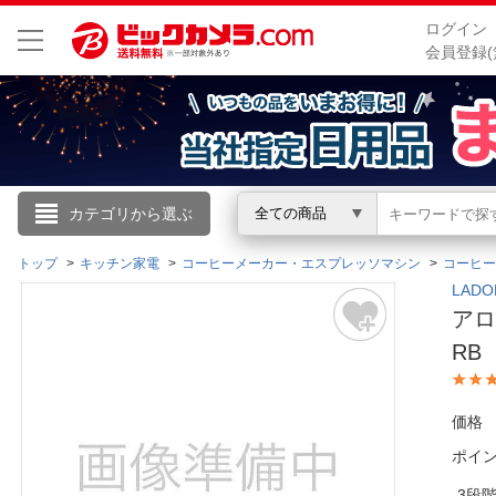
ログイン
会員登録(
こんにちは
カテゴリから選ぶ
全ての商品
ログイン
トップ
キッチン家電
コーヒーメーカー・エスプレッソマシン
コーヒー
LAD
アロ
新規会員登録
RB
会員メニュー
価格
お買いもの履歴
ポイ
閲覧履歴
3段