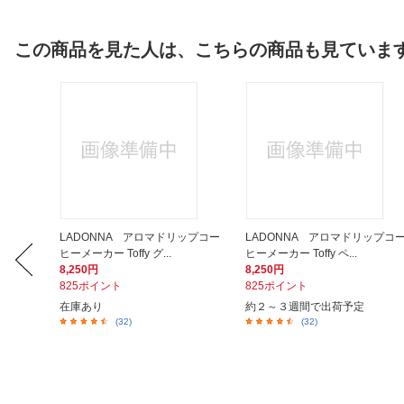
この商品を見た人は、こちらの商品も見ていま
 ホットメ
LADONNA アロマドリップコー
LADONNA アロマドリップコ
ヒーメーカー Toffy グ...
ヒーメーカー Toffy ペ...
8,250円
8,250円
825ポイント
825ポイント
在庫あり
約２～３週間で出荷予定
(32)
(32)