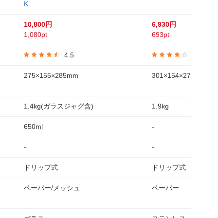
K
10,800円
6,930円
1,080pt
693pt
4.5
4.1
275×155×285mm
301×154×272mm
1.4kg(ガラスジャグ含)
1.9kg
650ml
-
-
-
ドリップ式
ドリップ式
ペーパー/メッシュ
ペーパー