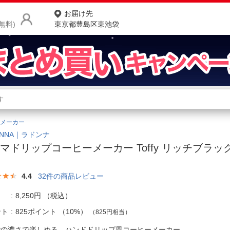
お届け先
無料)
東京都豊島区東池袋
商品をさがす
ランキングからさがす
ネ
メーカー
カテゴリ一覧からさがす
ポ
ONNA｜ラドンナ
マドリップコーヒーメーカー Toffy リッチブラック 
店
お
4.4
32
件の商品レビュー
お客様サポート
8,250円
（税込）
ント
825ポイント
（
10%
）
（825円相当）
ご利用ガイド
階の濃さで楽しめる、ハンドドリップ風コーヒーメーカー。