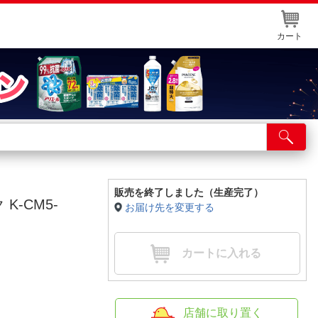
カート
店舗サービス
ット取り置き
イントカードWEB登録
販売を終了しました（生産完了）
K-CM5-
お届け先を変更する
舗情報・店舗一覧
取り寄せ品入荷状況照会
カートに入れる
店舗に取り置く