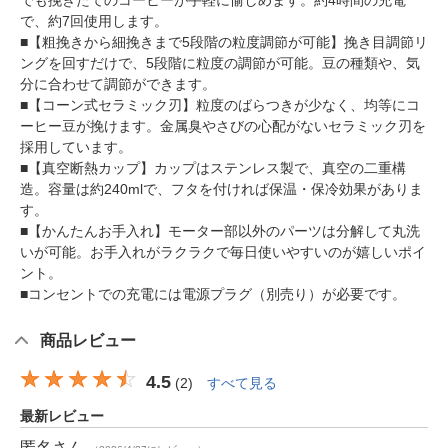
で、約7回使用します。
■【粗挽きから細挽きまで5段階の粒度調節が可能】挽き目調節リ
ングを回すだけで、5段階に粒度の調節が可能。豆の種類や、気
分に合わせて調節ができます。
■【コーン式セラミック刃】粒度のばらつきが少なく、均等にコ
ーヒー豆が挽けます。金属臭やさびの心配がないセラミック刃を
採用しています。
■【真空断熱カップ】カップはステンレス製で、真空の二重構
造。容量は約240mlで、フタを付ければ保温・保冷効果がありま
す。
■【かんたんお手入れ】モーター部以外のパーツは分解して丸洗
いが可能。お手入れがラクラクで毎日使いやすいのが嬉しいポイ
ント。
■コンセントでの充電には電源プラグ（別売り）が必要です。
商品レビュー
4.5
(
2
)
すべて見る
最新レビュー
匿名
さん