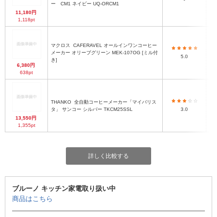
ー CM1 ネイビー UQ-ORCM1
11,180円
1,118pt
マクロス
CAFERAVEL オールインワンコーヒー
メーカー オリーブグリーン MEK-107OG [ミル付
5.0
き]
6,380円
638pt
THANKO
全自動コーヒーメーカー「マイバリス
タ」 サンコー シルバー TKCM25SSL
3.0
13,550円
1,355pt
詳しく比較する
ブルーノ キッチン家電取り扱い中
商品はこちら