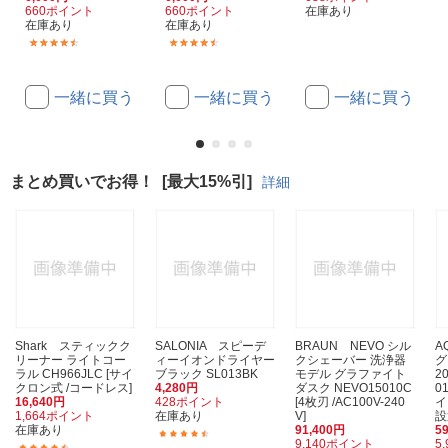
660ポイント
660ポイント
在庫あり
在庫あり
在庫あり
(2)
(2)
一緒に買う
一緒に買う
一緒に買う
まとめ買いでお得！
[最大15%引]
詳細
Shark スティックク
SALONIA スピーデ
BRAUN NEVO シル
A
リーナー ライトコー
ィーイオンドライヤー
クシェーバー 洗浄器
グ
ラル CH966JLC [サイ
ブラック SL013BK
モデル グラファイト
20
クロン式 /コードレス]
4,280円
ダスク NEVO15010C
0
16,640円
428ポイント
[4枚刃 /AC100V-240
イ
1,664ポイント
在庫あり
V]
設
在庫あり
91,400円
5
(1390)
9,140ポイント
5
(443)