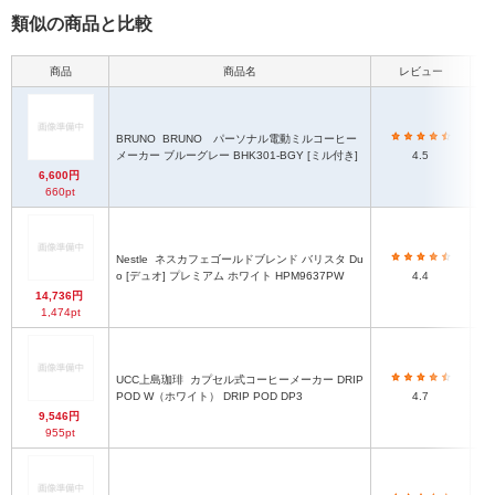
類似の商品と比較
商品
商品名
レビュー
本
BRUNO
BRUNO パーソナル電動ミルコーヒー
メーカー ブルーグレー BHK301-BGY [ミル付き]
4.5
6,600円
660pt
Nestle
ネスカフェゴールドブレンド バリスタ Du
o [デュオ] プレミアム ホワイト HPM9637PW
4.4
14,736円
1,474pt
UCC上島珈琲
カプセル式コーヒーメーカー DRIP
POD W（ホワイト） DRIP POD DP3
4.7
9,546円
955pt