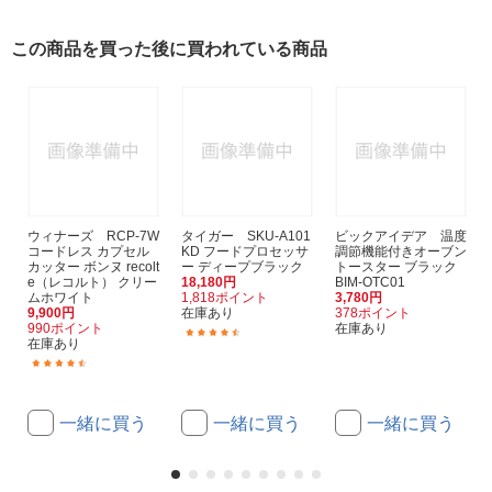
この商品を買った後に買われている商品
ウィナーズ RCP-7W
タイガー SKU-A101
ビックアイデア 温度
コードレス カプセル
KD フードプロセッサ
調節機能付きオーブン
カッター ボンヌ recolt
ー ディープブラック
トースター ブラック
e（レコルト） クリー
18,180円
BIM-OTC01
ムホワイト
1,818ポイント
3,780円
9,900円
在庫あり
378ポイント
990ポイント
在庫あり
(4)
在庫あり
(52)
一緒に買う
一緒に買う
一緒に買う