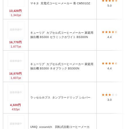
マキタ
充電式コーヒーメーカー 青 CM501DZ
5.0
13,420円
1,342pt
キューリグ
カプセル式コーヒーメーカー 家庭用
抽出機 BS300 セラミックホワイト BS300N
4.4
16,770円
1,677pt
キューリグ
カプセル式コーヒーメーカー 家庭用
抽出機 BS300 ネオブラック BS300N
4.4
16,070円
1,607pt
ラッセルホブス
タンブラードリップ シルバー
2
3.0
4,320円
432pt
UNIQ
oceanrich 回転式自動コーヒーメーカ
-
高さ