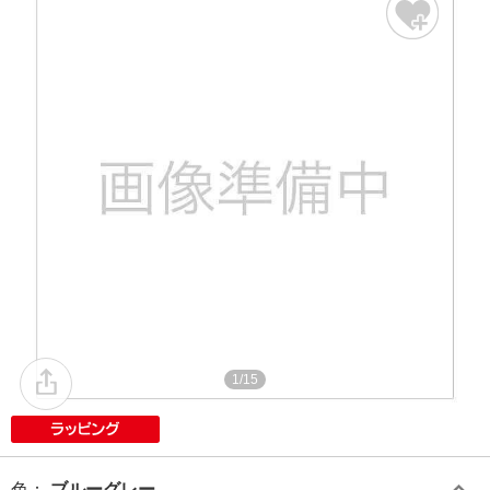
1/15
色
：
ブルーグレー