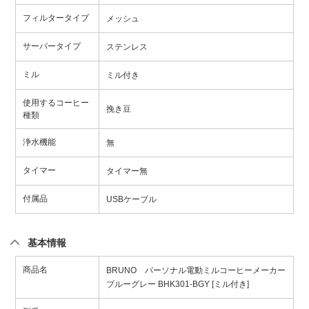
フィルタータイプ
メッシュ
サーバータイプ
ステンレス
ミル
ミル付き
使用するコーヒー
挽き豆
種類
浄水機能
無
タイマー
タイマー無
付属品
USBケーブル
基本情報
商品名
BRUNO パーソナル電動ミルコーヒーメーカー
ブルーグレー BHK301-BGY [ミル付き]