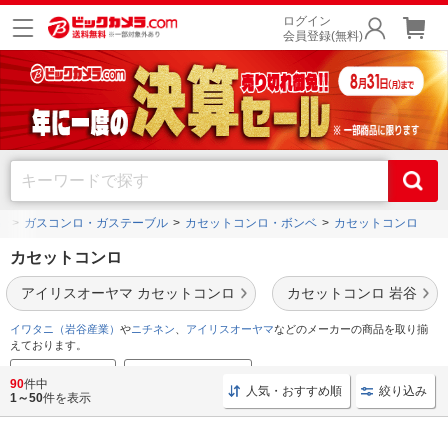
ログイン
会員登録(無料)
電
ガスコンロ・ガステーブル
カセットコンロ・ボンベ
カセットコンロ
カセットコンロ
アイリスオーヤマ カセットコンロ
カセットコンロ 岩谷
イワタニ（岩谷産業）
や
ニチネン
、
アイリスオーヤマ
などのメーカーの商品を取り揃
えております。
カラフルなモデル
カセットコンロの特集
90
件中
人気・おすすめ順
絞り込み
1～50
件を表示