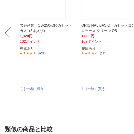
レスマグ
岩谷産業 CB-250-OR カセット
ORIGINAL BASIC カセットコ
ガス（3本入り）
ロケース グリーン OS...
1,020円
1,680円
102ポイント
168ポイント
在庫あり
在庫あり
(971)
(61)
一緒に買う
一緒に買う
類似の商品と比較