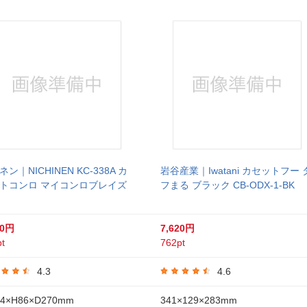
ン｜NICHINEN KC-338A カ
岩谷産業｜Iwatani カセットフー 
トコンロ マイコンロブレイズ
フまる ブラック CB-ODX-1-BK
80円
7,620円
t
762pt
4.3
4.6
4×H86×D270mm
341×129×283mm