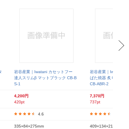
タ
岩谷産業｜Iwatani カセットフー
岩谷産業｜Iwatani
達人スリムβ マットブラック CB-B
ばた焼器 炙りや2 
S-1
CB-ABR-2
4,200円
7,370円
420pt
737pt
4.6
4.4
335×84×275mm
409×134×214mm