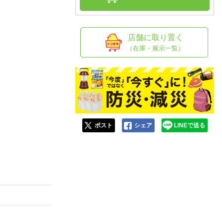
人窓口
R情報
店舗に取り置く
（在庫・展示一覧）
nglish / 中文
ポスト
シェア
LINEで送る