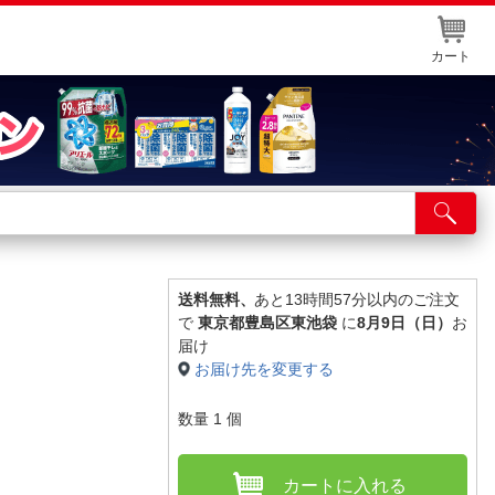
カート
店舗サービス
ット取り置き
イントカードWEB登録
送料無料、
あと13時間57分以内のご注文
で
東京都豊島区東池袋
に
8月9日（日）
お
舗情報・店舗一覧
届け
お届け先を変更する
取り寄せ品入荷状況照会
数量
1
個
カートに入れる