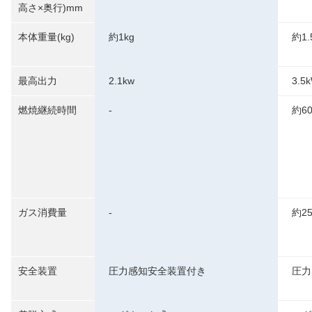
高さ×奥行)mm
本体重量(kg)
約1kg
約1.
最高出力
2.1kw
3.5
燃焼継続時間
-
約6
ガス消費量
-
約25
安全装置
圧力感知安全装置付き
圧力