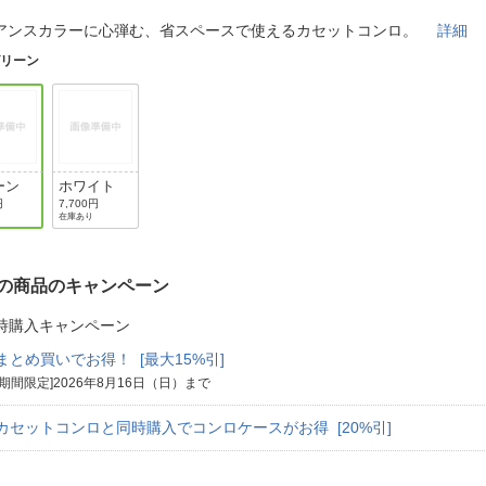
法
よくある質問・お問合せ
アンスカラーに心弾む、省スペースで使えるカセットコンロ。
詳細
I
ご利用規約
グリーン
E
ーン
ホワイト
円
7,700円
在庫あり
の商品のキャンペーン
時購入キャンペーン
まとめ買いでお得！ [最大15%引]
[期間限定]2026年8月16日（日）まで
カセットコンロと同時購入でコンロケースがお得 [20%引]