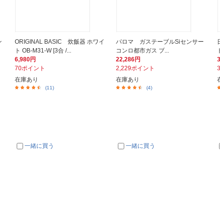
ン
ORIGINAL BASIC 炊飯器 ホワイ
パロマ ガステーブルSiセンサー
ト OB-M31-W [3合 /...
コンロ都市ガス ブ...
ト
6,980円
22,286円
70ポイント
2,229ポイント
在庫あり
在庫あり
(11)
(4)
一緒に買う
一緒に買う