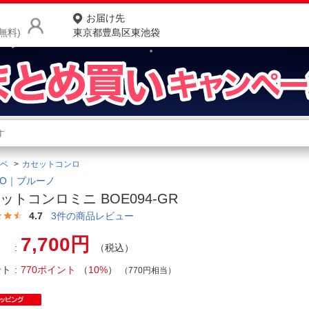
お届け先
無料)
東京都豊島区東池袋
商品をさがす
ランキングからさがす
ネ
ベ
カセットコンロ
カテゴリ一覧からさがす
ポ
NO｜ブルーノ
ットコンロミニ BOE094-GR
店
4.7
3
件の商品レビュー
お
7,700円
（税込）
お客様サポート
ント
770ポイント
（
10%
）
（770円相当）
ご利用ガイド