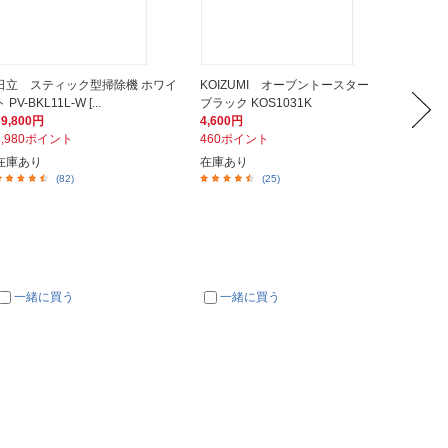
日立 スティック型掃除機 ホワイ
KOIZUMI オーブントースター
マキタ 
 PV-BKL11L-W [...
ブラック KOS1031K
バッテリ
39,800円
4,600円
12,89
3,980ポイント
460ポイント
1,29
在庫あり
在庫あり
在庫あ
(82)
(25)
一緒に買う
一緒に買う
一