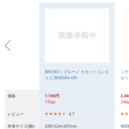
BRUNO｜ブルーノ カセットコンロ
ニチネ
ミニ BOE094-GR
セッ
価格
7,700円
2,4
770pt
248p
レビュー
4.7
本体サイズ(幅×
228×114×197mm
W33