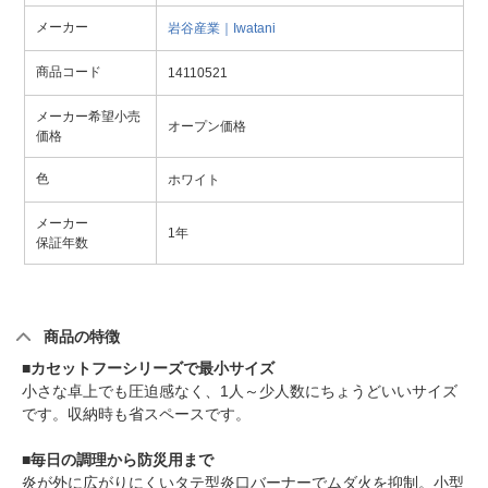
メーカー
岩谷産業｜Iwatani
商品コード
14110521
メーカー希望小売
オープン価格
価格
色
ホワイト
メーカー
1年
保証年数
商品の特徴
■カセットフーシリーズで最小サイズ
小さな卓上でも圧迫感なく、1人～少人数にちょうどいいサイズ
です。収納時も省スペースです。
■毎日の調理から防災用まで
炎が外に広がりにくいタテ型炎口バーナーでムダ火を抑制。小型