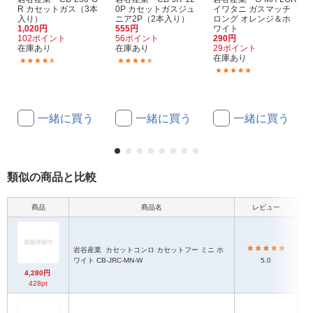
R カセットガス（3本
0P カセットガスジュ
イワタニ ガスマッチ
入り）
ニア2P（2本入り）
ロング オレンジ＆ホ
1,020円
555円
ワイト
102ポイント
56ポイント
290円
在庫あり
在庫あり
29ポイント
在庫あり
(971)
(66)
(2)
一緒に買う
一緒に買う
一緒に買う
類似の商品と比較
商品
商品名
レビュー
本
岩谷産業
カセットコンロ カセットフー ミニ ホ
ワイト CB-JRC-MN-W
5.0
4,280円
428pt