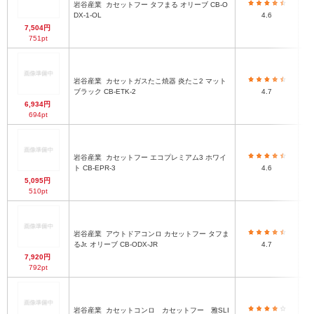
岩谷産業
カセットフー タフまる オリーブ CB-O
DX-1-OL
4.6
7,504円
751pt
岩谷産業
カセットガスたこ焼器 炎たこ2 マット
ブラック CB-ETK-2
4.7
6,934円
694pt
岩谷産業
カセットフー エコプレミアム3 ホワイ
ト CB-EPR-3
4.6
5,095円
510pt
岩谷産業
アウトドアコンロ カセットフー タフま
るJr. オリーブ CB-ODX-JR
4.7
7,920円
792pt
岩谷産業
カセットコンロ カセットフー 雅SLI