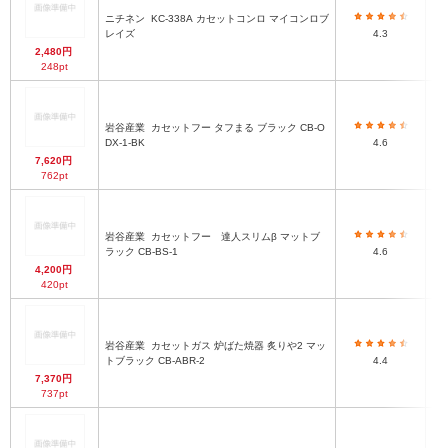
ニチネン
KC-338A カセットコンロ マイコンロブ
レイズ
4.3
2,480円
248pt
岩谷産業
カセットフー タフまる ブラック CB-O
DX-1-BK
4.6
7,620円
762pt
岩谷産業
カセットフー 達人スリムβ マットブ
ラック CB-BS-1
4.6
4,200円
420pt
岩谷産業
カセットガス 炉ばた焼器 炙りや2 マッ
トブラック CB-ABR-2
4.4
7,370円
737pt