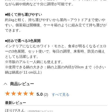
ながら鍋や焼肉など十分に調理が可能です。
■軽くて持ち運びやすい
約1kgと軽く、持ち運びやすいから屋内～アウトドアまで使いや
すい。個装箱は開梱後、ケーキ箱のように組み立てて持ち運びが
できます。
■好みで選べる3色展開
インテリアになじむホワイト・モカと、食卓が明るくなるイエロ
ーの3色展開。セット使いで、毎日の調理、来客時、防災の備え
としても活躍します。
※市販のアルミ一人鍋にも使えます。
※使用できる鍋の大きさ：鍋の上面の内径が20cm まで（小さい
鍋は鍋底が 11 cm以上）
商品レビュー
5.0
(
2
)
すべて見る
最新レビュー
ほりび
さん
（2026/5/4にレビュー）