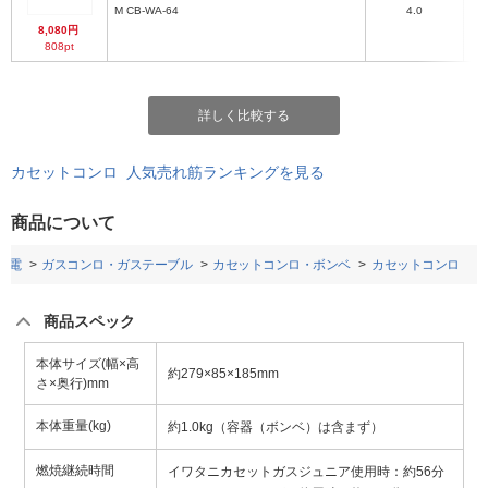
M CB-WA-64
4.0
8,080円
808pt
詳しく比較する
カセットコンロ 人気売れ筋ランキングを見る
商品について
家電
ガスコンロ・ガステーブル
カセットコンロ・ボンベ
カセットコンロ
商品スペック
本体サイズ(幅×高
約279×85×185mm
さ×奥行)mm
本体重量(kg)
約1.0kg（容器（ボンベ）は含まず）
燃焼継続時間
イワタニカセットガスジュニア使用時：約56分