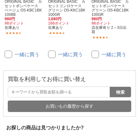
ORIGINAL BASIC カ
ORIGINAL BASIC カ
ORIGINAL BASIC カ
セットボンベケース
セットコンロケース
セットボンベケース
ベージュ OS-KBC1BK
グリーン OS-KKC1BK
グリーン OS-KBC1BK
100BE
100GR
100GR
980円
1,680円
980円
98ポイント
168ポイント
98ポイント
在庫あり
在庫あり
店在庫有り 2～3日出
荷
(46)
(61)
(46)
一緒に買う
一緒に買う
一緒に買う
買取を利用してお得に買い替え
検索
お買いもの履歴から探す
お探しの商品は見つかりましたか?