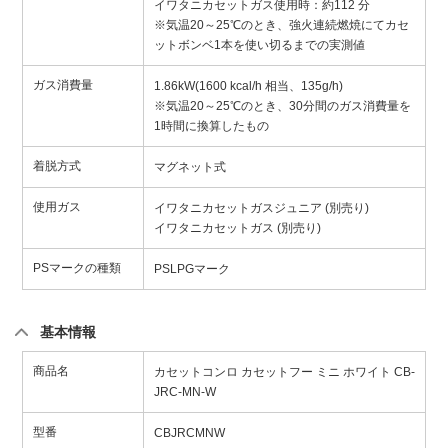
イワタニカセットガス使用時：約112 分
※気温20～25℃のとき、強火連続燃焼にてカセ
ットボンベ1本を使い切るまでの実測値
ガス消費量
1.86kW(1600 kcal/h 相当、135g/h)
※気温20～25℃のとき、30分間のガス消費量を
1時間に換算したもの
着脱方式
マグネット式
使用ガス
イワタニカセットガスジュニア (別売り)
イワタニカセットガス (別売り)
PSマークの種類
PSLPGマーク
基本情報
商品名
カセットコンロ カセットフー ミニ ホワイト CB-
JRC-MN-W
型番
CBJRCMNW