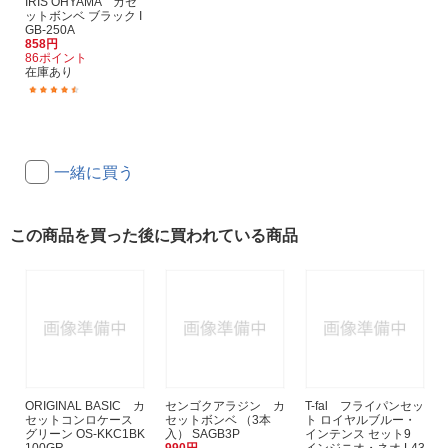
IRIS OHYAMA カセ
ットボンベ ブラック I
GB-250A
858円
86ポイント
在庫あり
(3)
一緒に買う
この商品を買った後に買われている商品
ORIGINAL BASIC カ
センゴクアラジン カ
T-fal フライパンセッ
セットコンロケース
セットボンベ （3本
ト ロイヤルブルー・
グリーン OS-KKC1BK
入） SAGB3P
インテンス セット9