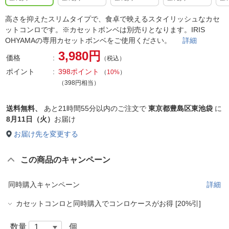
高さを抑えたスリムタイプで、食卓で映えるスタイリッシュなカセ
ットコンロです。※カセットボンベは別売りとなります。IRIS
OHYAMAの専用カセットボンベをご使用ください。
詳細
3,980円
価格
（税込）
ポイント
398ポイント
（
10%
）
（398円相当）
送料無料、
あと
21時間55分以内
のご注文で
東京都豊島区東池袋
に
8月11日（火）
お届け
お届け先を変更する
この商品のキャンペーン
同時購入キャンペーン
詳細
カセットコンロと同時購入でコンロケースがお得 [20%引]
数量
個