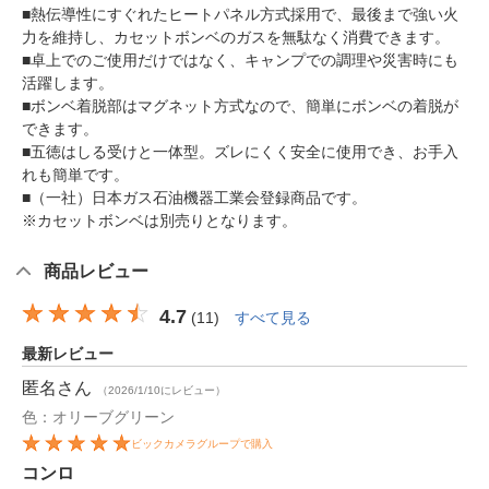
■熱伝導性にすぐれたヒートパネル方式採用で、最後まで強い火
力を維持し、カセットボンベのガスを無駄なく消費できます。
■卓上でのご使用だけではなく、キャンプでの調理や災害時にも
活躍します。
■ボンベ着脱部はマグネット方式なので、簡単にボンベの着脱が
できます。
■五徳はしる受けと一体型。ズレにくく安全に使用でき、お手入
れも簡単です。
■（一社）日本ガス石油機器工業会登録商品です。
※カセットボンベは別売りとなります。
商品レビュー
4.7
(
11
)
すべて見る
最新レビュー
匿名
さん
（2026/1/10にレビュー）
色：オリーブグリーン
ビックカメラグループで購入
コンロ