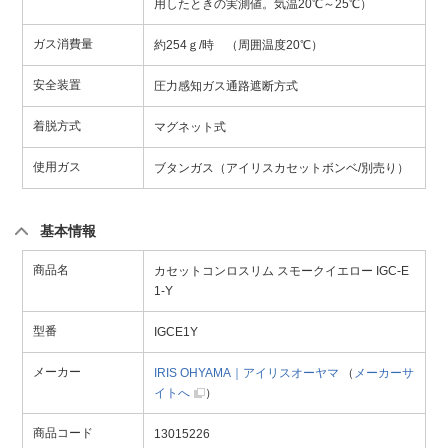
用したときの実測値。気温20℃～25℃）
ガス消費量
約254ｇ/時 （周囲温度20℃）
安全装置
圧力感知ガス通路遮断方式
着脱方式
マグネット式
使用ガス
ブタンガス（アイリスカセットボンベ/別売り）
基本情報
商品名
カセットコンロスリム スモークイエロー IGC-E
1-Y
型番
IGCE1Y
メーカー
IRIS OHYAMA｜アイリスオーヤマ
（
メーカーサ
イトへ
）
商品コード
13015226