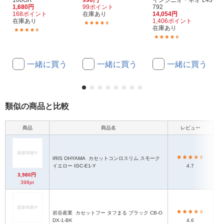
100GR
990円
インジニオ・ネオ L43
1,680円
99ポイント
792
168ポイント
在庫あり
14,054円
在庫あり
1,406ポイント
(11)
在庫あり
(61)
(36)
一緒に買う
一緒に買う
一緒に買う
類似の商品と比較
商品
商品名
レビュー
本
IRIS OHYAMA
カセットコンロスリム スモーク
イエロー IGC-E1-Y
4.7
3,980円
398pt
岩谷産業
カセットフー タフまる ブラック CB-O
DX-1-BK
4.6