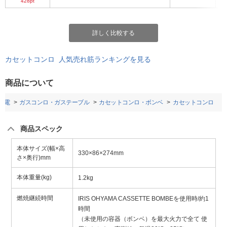
428pt
詳しく比較する
カセットコンロ 人気売れ筋ランキングを見る
商品について
家電
ガスコンロ・ガステーブル
カセットコンロ・ボンベ
カセットコンロ
商品スペック
本体サイズ(幅×高
330×86×274mm
さ×奥行)mm
本体重量(kg)
1.2kg
燃焼継続時間
IRIS OHYAMA CASSETTE BOMBEを使用時/約1
時間
（未使用の容器（ボンベ）を最大火力で全て 使