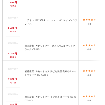
7,620円
762pt
ニチネン
KC-338A カセットコンロ マイコンロブ
レイズ
4.3
2,480円
248pt
岩谷産業
カセットフー 達人スリムβ マットブ
ラック CB-BS-1
4.6
4,200円
420pt
岩谷産業
カセットガス 炉ばた焼器 炙りや2 マッ
トブラック CB-ABR-2
4.4
7,370円
737pt
岩谷産業
カセットフー タフまる オリーブ CB-O
DX-1-OL
4.6
7,504円