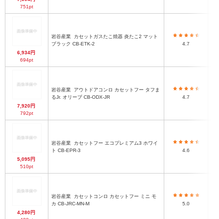
751pt
岩谷産業
カセットガスたこ焼器 炎たこ2 マット
ブラック CB-ETK-2
4.7
6,934円
694pt
岩谷産業
アウトドアコンロ カセットフー タフま
るJr. オリーブ CB-ODX-JR
4.7
7,920円
792pt
岩谷産業
カセットフー エコプレミアム3 ホワイ
ト CB-EPR-3
4.6
5,095円
510pt
岩谷産業
カセットコンロ カセットフー ミニ モ
カ CB-JRC-MN-M
5.0
4,280円