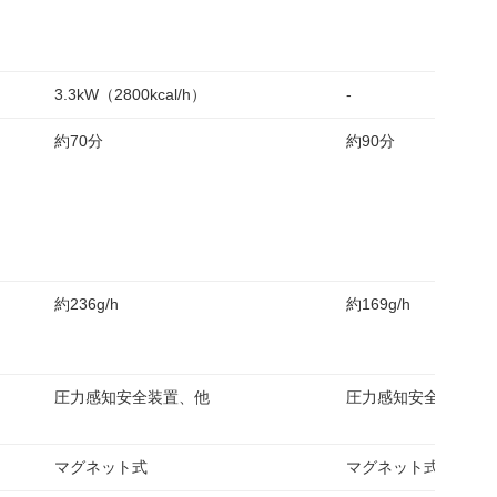
3.3kW（2800kcal/h）
-
約70分
約90分
約236g/h
約169g/h
圧力感知安全装置、他
圧力感知安全装置、
マグネット式
マグネット式