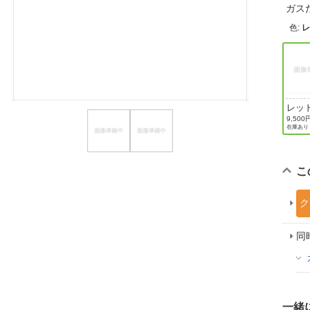
ガス
ほしいもの
色
:
お知らせ
レッ
9,500
在庫あり
こ
ク
同
一緒