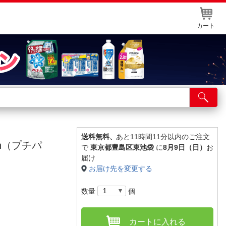
カート
店舗サービス
ット取り置き
イントカードWEB登録
送料無料、
あと11時間11分以内のご注文
an（プチパ
で
東京都豊島区東池袋
に
8月9日（日）
お
舗情報・店舗一覧
届け
お届け先を変更する
取り寄せ品入荷状況照会
数量
個
カートに入れる