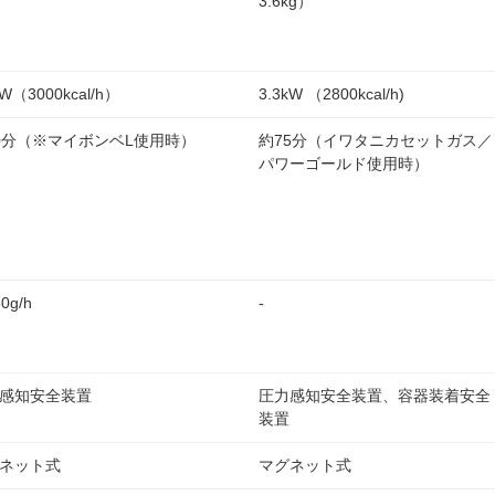
3.6kg）
kW（3000kcal/h）
3.3kW （2800kcal/h)
0分（※マイボンベL使用時）
約75分（イワタニカセットガス／
パワーゴールド使用時）
0g/h
-
感知安全装置
圧力感知安全装置、容器装着安全
装置
ネット式
マグネット式