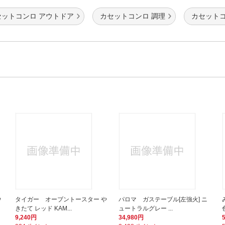
セットコンロ アウトドア
カセットコンロ 調理
カセットコ
ウ
タイガー オーブントースター や
パロマ ガステーブル[左強火] ニ
きたて レッド KAM...
ュートラルグレー ...
9,240円
34,980円