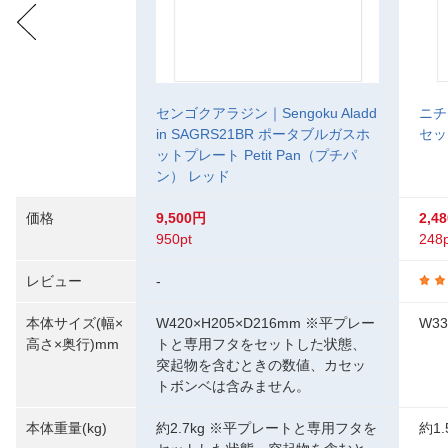
センゴクアラジン｜Sengoku Aladd
ニチネ
in SAGRS21BR ポータブルガスホ
セッ
ットプレート Petit Pan（プチパ
ン） レッド
価格
9,500円
2,4
950pt
248p
レビュー
-
本体サイズ(幅×
W420×H205×D216mm ※平プレー
W33
高さ×奥行)mm
トと専用フタをセットした状態、
突起物を含むときの数値、カセッ
トボンベは含みません。
本体重量(kg)
約2.7kg ※平プレートと専用フタを
約1.