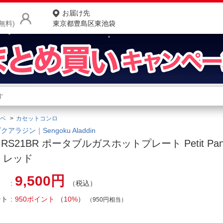
お届け先
無料)
東京都豊島区東池袋
商品をさがす
ランキングからさがす
ネ
ベ
カセットコンロ
カテゴリ一覧からさがす
ポ
アラジン｜Sengoku Aladdin
GRS21BR ポータブルガスホットプレート Petit P
店
 レッド
お
9,500円
（税込）
お客様サポート
ント
950ポイント
（
10%
）
（950円相当）
ご利用ガイド