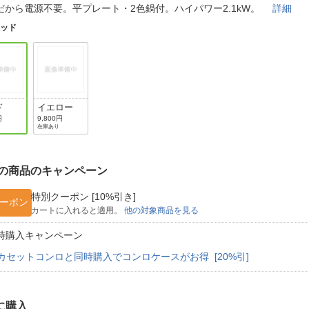
法
だから電源不要。平プレート・2色鍋付。ハイパワー2.1kW。
詳細
よくある質問・お問合せ
I
レッド
ご利用規約
E
ド
イエロー
円
9,800円
在庫あり
の商品のキャンペーン
特別クーポン [10%引き]
ーポン
カートに入れると適用。
他の対象商品を見る
時購入キャンペーン
カセットコンロと同時購入でコンロケースがお得 [20%引]
に購入