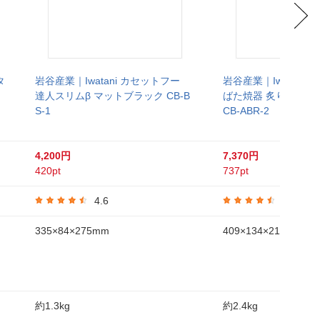
タ
岩谷産業｜Iwatani カセットフー
岩谷産業｜Iwatani
達人スリムβ マットブラック CB-B
ばた焼器 炙りや2 
S-1
CB-ABR-2
4,200円
7,370円
420pt
737pt
4.6
4.4
335×84×275mm
409×134×214mm
約1.3kg
約2.4kg