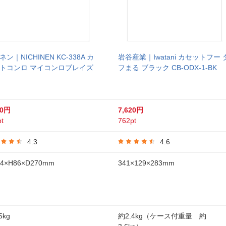
ン｜NICHINEN KC-338A カ
岩谷産業｜Iwatani カセットフー 
トコンロ マイコンロブレイズ
フまる ブラック CB-ODX-1-BK
80円
7,620円
t
762pt
4.3
4.6
4×H86×D270mm
341×129×283mm
5kg
約2.4kg（ケース付重量 約