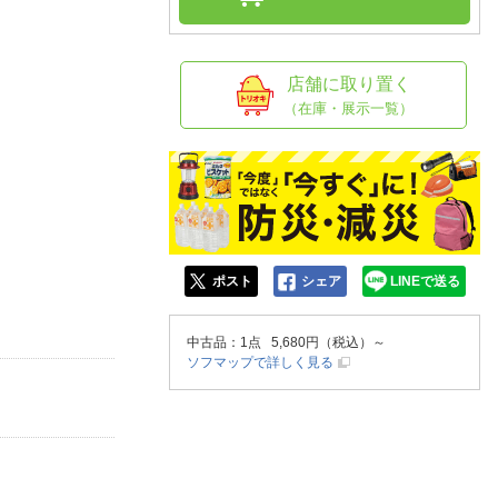
人窓口
R情報
店舗に取り置く
（在庫・展示一覧）
nglish / 中文
ポスト
シェア
LINEで送る
中古品
：1点 5,680円（税込）～
ソフマップで詳しく見る