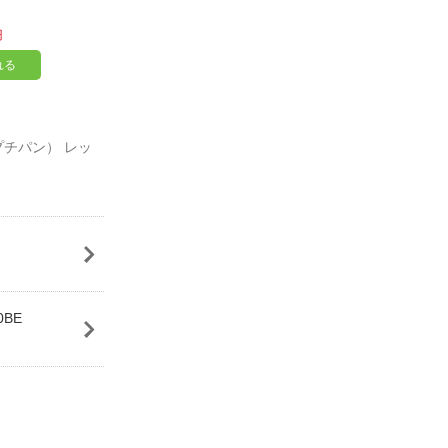
円
れる
（プチパン） レッ
0BE