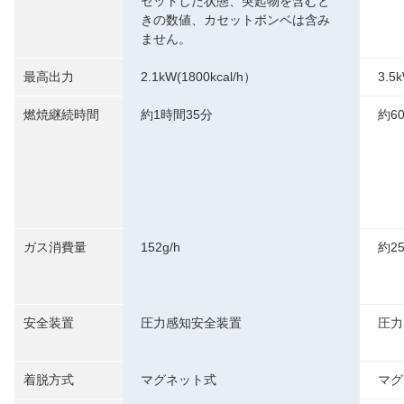
セットした状態、突起物を含むと
きの数値、カセットボンベは含み
ません。
最高出力
2.1kW(1800kcal/h）
3.5
燃焼継続時間
約1時間35分
約6
ガス消費量
152g/h
約25
安全装置
圧力感知安全装置
圧力
着脱方式
マグネット式
マグ