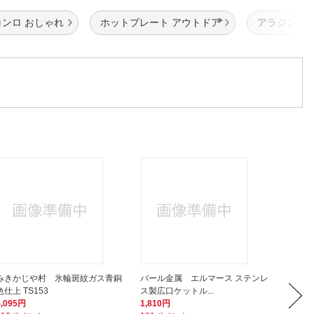
ンロ おしゃれ
ホットプレート アウトドア
アラジン ホ
みきかじや村 氷輪斑紋ガス青銅
パール金属 エルマース ステンレ
タイガ
色仕上 TS153
ス製広口ケットル...
きたて 
5,095円
1,810円
49,77