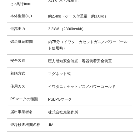
341×129×283mm
さ×奥行)mm
本体重量(kg)
約2.4kg（ケース付重量 約3.6kg）
最高出力
3.3kW （2800kcal/h)
燃焼継続時間
約75分（イワタニカセットガス／パワーゴール
ド使用時）
安全装置
圧力感知安全装置、容器装着安全装置
着脱方式
マグネット式
使用ガス
イワタニカセットガス／パワーゴールド
PSマークの種類
PSLPGマーク
届出事業者名
株式会社旭製作所
登録検査機関名称
JIA