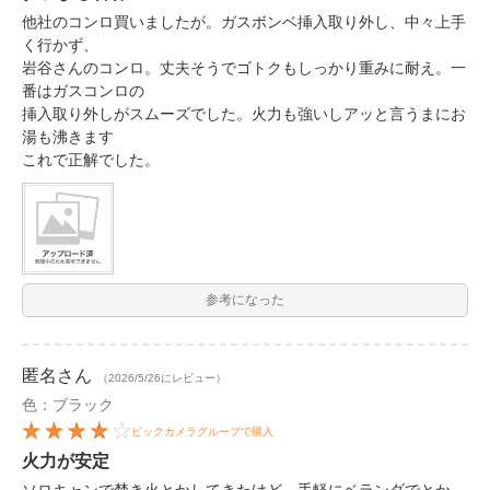
他社のコンロ買いましたが。ガスボンベ挿入取り外し、中々上手
く行かず、
岩谷さんのコンロ。丈夫そうでゴトクもしっかり重みに耐え。一
番はガスコンロの
挿入取り外しがスムーズでした。火力も強いしアッと言うまにお
湯も沸きます
これで正解でした。
参考になった
匿名
さん
（2026/5/26にレビュー）
色：ブラック
ビックカメラグループで購入
火力が安定
ソロキャンで焚き火とかしてきたけど、手軽にベランダでとか、