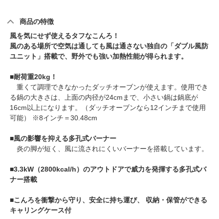
商品の特徴
風を気にせず使えるタフなこんろ！
風のある場所で空気は通しても風は通さない独自の「ダブル風防
ユニット」搭載で、野外でも強い加熱性能が得られます。
■
耐荷重20kg！
重くて調理できなかったダッチオーブンが使えます。使用でき
る鍋の大きさは、上面の内径が24cmまで、小さい鍋は鍋底が
16cm以上になります。（ダッチオーブンなら12インチまで使用
可能） ※8インチ＝30.48cm
■
風の影響を抑える多孔式バーナー
炎の脚が短く、風に流されにくいバーナーを搭載しています。
■
3.3kW（2800kcal/h）のアウトドアで威力を発揮する多孔式バ
ナー搭載
■
こんろを衝撃から守り、安全に持ち運び、 収納・保管ができる
キャリングケース付