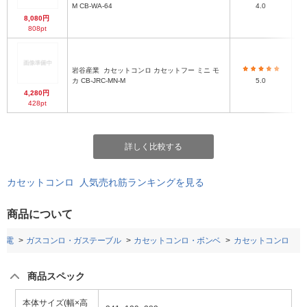
M CB-WA-64
4.0
8,080円
808pt
岩谷産業
カセットコンロ カセットフー ミニ モ
カ CB-JRC-MN-M
5.0
4,280円
428pt
詳しく比較する
カセットコンロ 人気売れ筋ランキングを見る
商品について
家電
ガスコンロ・ガステーブル
カセットコンロ・ボンベ
カセットコンロ
商品スペック
本体サイズ(幅×高