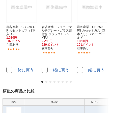
岩谷産業 CB-250-O
岩谷産業 ジュニアマ
岩谷産業 CB-250-3
R カセットガス（3本
ルチプレートガラス蓋
PG カセットガス（3
入り）
付き ブラック CB-A-
本入り） パワーゴー
1,020円
MPJ
ルド
102ポイント
2,290円
1,010円
在庫あり
229ポイント
101ポイント
在庫あり
在庫あり
(971)
(12)
(21)
一緒に買う
一緒に買う
一緒に買う
類似の商品と比較
商品
商品名
レビュー
本