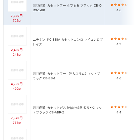
岩谷産業
カセットフー タフまる ブラック CB-O
DX-1-BK
4.6
7,620円
762pt
ニチネン
KC-338A カセットコンロ マイコンロブ
レイズ
4.3
2,480円
248pt
岩谷産業
カセットフー 達人スリムβ マットブ
ラック CB-BS-1
4.6
4,200円
420pt
岩谷産業
カセットガス 炉ばた焼器 炙りや2 マッ
トブラック CB-ABR-2
4.4
7,370円
737pt