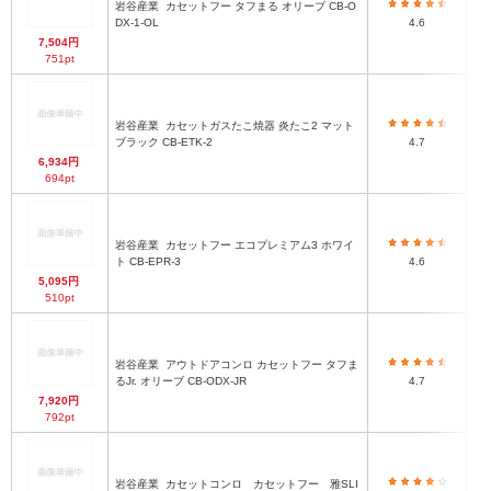
岩谷産業
カセットフー タフまる オリーブ CB-O
DX-1-OL
4.6
7,504円
751pt
岩谷産業
カセットガスたこ焼器 炎たこ2 マット
ブラック CB-ETK-2
4.7
6,934円
694pt
岩谷産業
カセットフー エコプレミアム3 ホワイ
ト CB-EPR-3
4.6
5,095円
510pt
岩谷産業
アウトドアコンロ カセットフー タフま
るJr. オリーブ CB-ODX-JR
4.7
7,920円
792pt
岩谷産業
カセットコンロ カセットフー 雅SLI