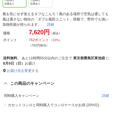
7,620円
7,504円
在庫あり
在庫あり
風を気にせず使えるタフなこんろ！風のある場所で空気は通しても
風は通さない独自の「ダブル風防ユニット」搭載で、野外でも強い
加熱性能が得られます。
詳細
7,620円
価格
（税込）
ポイント
762ポイント
（
10%
）
（762円相当）
送料無料、
あと
11時間55分以内
のご注文で
東京都豊島区東池袋
に
8月9日（日）
お届け
お届け先を変更する
この商品のキャンペーン
同時購入キャンペーン
詳細
カセットコンロと同時購入でコンロケースがお得 [20%引]