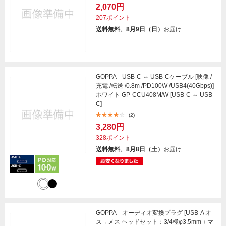
2,070円
207ポイント
送料無料、8月9日（日）
お届け
GOPPA USB-C ⇔ USB-Cケーブル [映像 /
充電 /転送 /0.8m /PD100W /USB4(40Gbps)]
ホワイト GP-CCU408M/W [USB-C ⇔ USB-
C]
(2)
3,280円
328ポイント
送料無料、8月8日（土）
お届け
GOPPA オーディオ変換プラグ [USB-A オ
ス→メス ヘッドセット：3/4極φ3.5mm＋マ