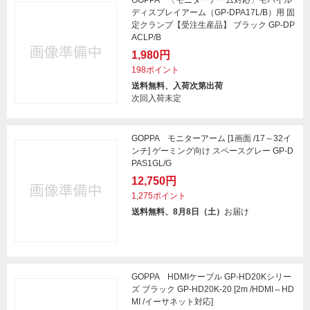
GOPPA 〔モニターアーム対応〕モバイル
ディスプレイアーム（GP-DPA17L/B）用 固
定クランプ【受注生産品】 ブラック GP-DP
ACLP/B
1,980円
198ポイント
送料無料、入荷次第出荷
次回入荷未定
GOPPA モニターアーム [1画面 /17～32イ
ンチ] ゲーミング向け スペースグレー GP-D
PAS1GL/G
12,750円
1,275ポイント
送料無料、8月8日（土）
お届け
GOPPA HDMIケーブル GP-HD20Kシリー
ズ ブラック GP-HD20K-20 [2m /HDMI⇔HD
MI /イーサネット対応]