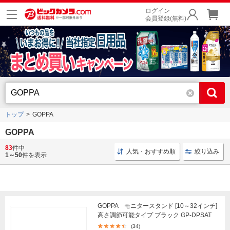
ログイン
会員登録(無料)
トップ
GOPPA
GOPPA
83
件中
Type-C 変換アダプター
変換アダプター TypeC変換
人気・おすすめ順
絞り込み
1～50
件を表示
GOPPA モニタースタンド [10～32インチ]
高さ調節可能タイプ ブラック GP-DPSAT
(34)