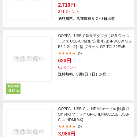
2,710円
271ポイント
送料無料、店在庫有り 2～3日出荷
GOPPA USB-C延長アダプタ [USB-C オス
→メス USB-C /映像 /充電 /転送 /PD60W /US
B3.2 Gen2] L型 ブラック GP-TCL32FA/B
(5)
620円
62ポイント
送料無料、8月9日（日）
お届け
GOPPA USB-C ⇔ HDMI ケーブル [映像 /1.
5m /4K] ブラック GP-CHD460C15/B [USB-
C ⇔ HDMI /4K]
(5)
3,980円