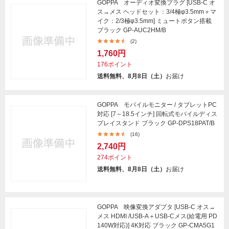
GOPPA オーディオ変換プラグ [USB-C オ
ス→メス ヘッドセット：3/4極φ3.5mm＋マ
イク：2/3極φ3.5mm] ミュートボタン搭載
ブラック GP-AUC2HM/B
(2)
1,760円
176ポイント
送料無料、8月8日（土）
お届け
GOPPA モバイルモニター / タブレットPC
対応 [7～18.5インチ] 回転式モバイルディス
プレイスタンド ブラック GP-DPS18PAT/B
(16)
2,740円
274ポイント
送料無料、8月8日（土）
お届け
GOPPA 映像変換アダプタ [USB-C オス→
メス HDMI /USB-A＋USB-Cメス(給電用 PD
140W対応)] 4K対応 ブラック GP-CMA5G1