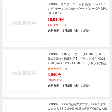
GOPPA モニターアーム [1画面 /17～49イ
ンチ] ゲーミング向け ダークグレー GP-DPA
G1GHL/G
16,910円
1,691ポイント
送料無料、8月8日（土）
お届け
GOPPA HDMIケーブル 【HDMI2.1、8K・
4K/120Hz・PS5対応】 ブラック GP-HD21
K-20 [2m /HDMI⇔HDMI /イーサネット対応]
(7)
2,940円
294ポイント
送料無料、8月8日（土）
お届け
GOPPA USB-C延長アダプタ [USB-C オス
→メス USB-C /映像 /充電 /転送 /PD60W /US