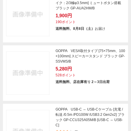
イク：2/3極φ3.5mm] ミュートボタン搭載
ブラック GP-AUA2HM/B
1,900円
190ポイント
送料無料、8月8日（土）
お届け
GOPPA VESA取付タイプ [75×75mm、100
×100mm] スピーカースタンド ブラック GP-
SSVMS/B
5,280円
528ポイント
送料無料、店在庫有り 2～3日出荷
GOPPA USB-C ⇔ USB-Cケーブル [充電 /
転送 /0.5m /PD100W /USB3.2 Gen2x2] ブラ
ック GP-CCU325A05M/B [USB-C ⇔ USB-
C]