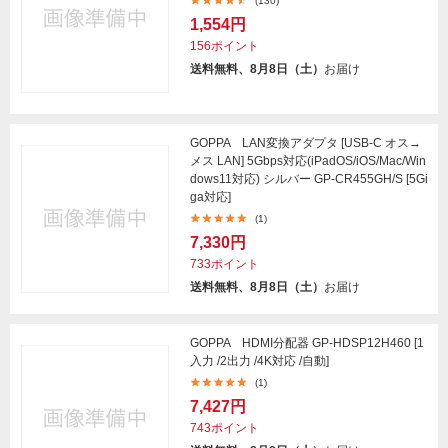
(130)
1,554円
156ポイント
送料無料、8月8日（土）
お届け
GOPPA LAN変換アダプタ [USB-C オス→
メス LAN] 5Gbps対応(iPadOS/iOS/Mac/Win
dows11対応) シルバー GP-CR455GH/S [5Gi
ga対応]
(1)
7,330円
733ポイント
送料無料、8月8日（土）
お届け
GOPPA HDMI分配器 GP-HDSP12H460 [1
入力 /2出力 /4K対応 /自動]
(1)
7,427円
743ポイント