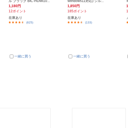
ル ブラック BIC-HDMI10...
Windows11対応) シル...
1,180円
1,850円
12ポイント
185ポイント
在庫あり
在庫あり
(625)
(133)
一緒に買う
一緒に買う