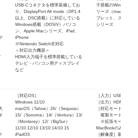
USB-Cコネクタを標準装備してお
子搭載のWindows PC
り、DisplayPort Alt mode（DP1.4
リーズ（macOS 10
以上、DSC搭載）に対応している
ブレット、スマートフォ
Windows搭載（DOS/V）パソコ
シリーズ
ン、Apple Macシリーズ、iPad、
マ
iPhone
※Nintendo Switch非対応
＜対応出力機器＞
デ
HDMI入力端子を標準搭載している
テレビ・パソコン用ディスプレイ
など
［対応OS］
［入力］USB Type-C
Windows 11/10
［出力］HDMI×1
最大
macOS（Tahoe）26/（Sequoia）
［対応モード］
W
15/（Sonoma）14/（Ventura）13/
複製モード、拡張
（Monterey）12/（BigSur）
※拡張モードはWind
11/10.12/10.13/10.14/10.15
MacBookのみ対応で
ク
iPadOS
［解像度］最大4K (6