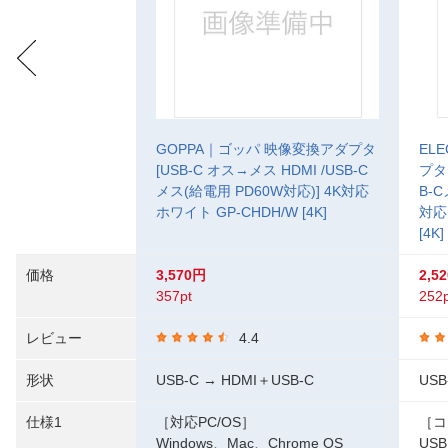
GOPPA｜ゴッパ 映像変換アダプタ
EL
[USB-C オス→メス HDMI /USB-C
プタ 
メス(給電用 PD60W対応)] 4K対応
B-C
ホワイト GP-CHDH/W [4K]
対応
[4K]
価格
3,570円
2,5
357pt
252p
レビュー
4.4
形状
USB-C → HDMI＋USB-C
USB
仕様1
［対応PC/OS］
［コ
Windows、Mac、Chrome OS
USB