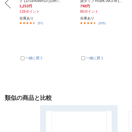
ト LD-GPA/WH10 [10m /...
源タップ HSBK-AK3-W [...
1,253円
798円
126ポイント
80ポイント
在庫あり
在庫あり
(57)
(205)
一緒に買う
一緒に買う
類似の商品と比較