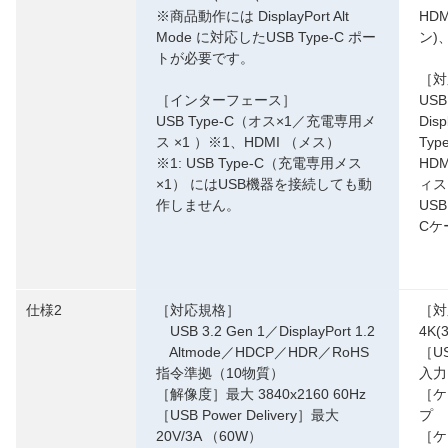
※商品動作には DisplayPort Alt
HD
Mode に対応したUSB Type-C ポー
ン)
トが必要です。
［対
［インターフェース］
US
USB Type-C（オス×1／充電専用メ
Dis
ス ×1 ）※1、HDMI （メス）
Ty
※1: USB Type-C（充電専用メス
HD
×1） にはUSB機器を接続しても動
ィス
作しません。
USB
Cケ
仕様2
［対応規格］
［対
USB 3.2 Gen 1／DisplayPort 1.2
4K(
Altmode／HDCP／HDR／RoHS
［US
指令準拠（10物質）
入力
［解像度］最大 3840x2160 60Hz
［ケ
［USB Power Delivery］最大
プ
20V/3A （60W）
［ケ