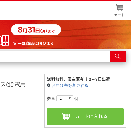
カート
店舗サービス
ット取り置き
イントカードWEB登録
送料無料、
店在庫有り 2～3日出荷
メス(給電用
お届け先を変更する
舗情報・店舗一覧
数量
個
取り寄せ品入荷状況照会
カートに入れる