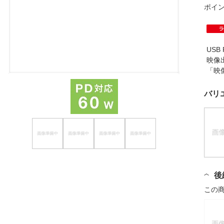
ポイ
ほしいもの
お知らせ
USB
映像
「映
バリ
後
この