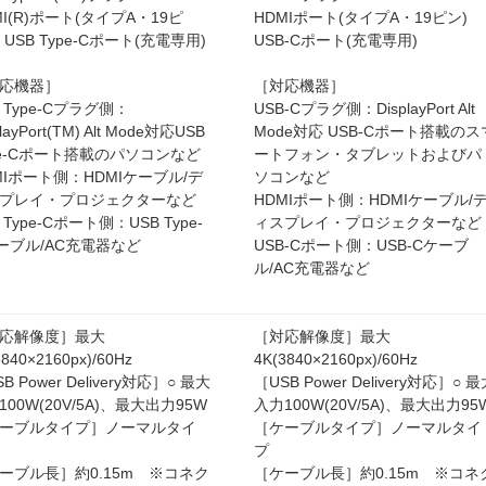
MI(R)ポート(タイプA・19ピ
HDMIポート(タイプA・19ピン)
、USB Type-Cポート(充電専用)
USB-Cポート(充電専用)
応機器］
［対応機器］
B Type-Cプラグ側：
USB-Cプラグ側：DisplayPort Alt
playPort(TM) Alt Mode対応USB
Mode対応 USB-Cポート搭載のス
pe-Cポート搭載のパソコンなど
ートフォン・タブレットおよびパ
MIポート側：HDMIケーブル/デ
ソコンなど
プレイ・プロジェクターなど
HDMIポート側：HDMIケーブル/
 Type-Cポート側：USB Type-
ィスプレイ・プロジェクターなど
ーブル/AC充電器など
USB-Cポート側：USB-Cケーブ
ル/AC充電器など
応解像度］最大
［対応解像度］最大
3840×2160px)/60Hz
4K(3840×2160px)/60Hz
B Power Delivery対応］○ 最大
［USB Power Delivery対応］○ 
100W(20V/5A)、最大出力95W
入力100W(20V/5A)、最大出力95
ーブルタイプ］ノーマルタイ
［ケーブルタイプ］ノーマルタイ
プ
ーブル長］約0.15m ※コネク
［ケーブル長］約0.15m ※コネ