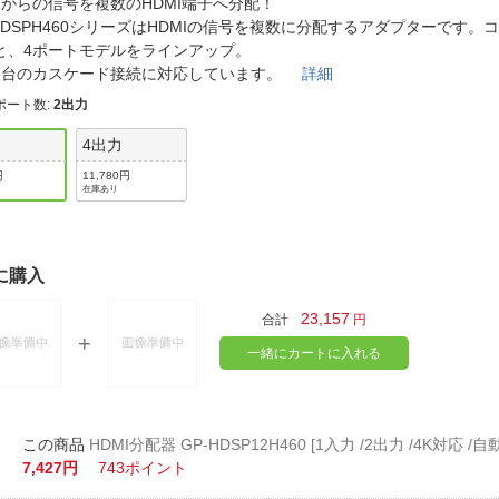
法
MIからの信号を複数のHDMI端子へ分配！
よくある質問・お問合せ
-HDSPH460シリーズはHDMIの信号を複数に分配するアダプターです。
I
と、4ポートモデルをラインアップ。
ご利用規約
8台のカスケード接続に対応しています。
詳細
ポート数
:
2出力
力
4出力
E
円
11,780円
在庫あり
に購入
23,157
合計
円
一緒にカートに入れる
HDMI分配器 GP-HDSP12H460 [1入力 /2出力 /4K対応 /自動
7,427円
743ポイント