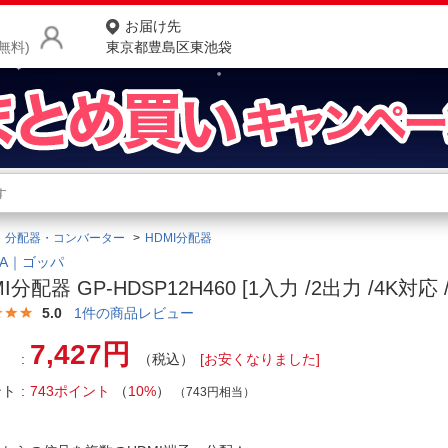
お届け先
無料)
東京都豊島区東池袋
商品をさがす
ランキングからさがす
ネ
・分配器・コンバーター
HDMI分配器
カテゴリ一覧からさがす
ポ
PA｜ゴッパ
I分配器 GP-HDSP12H460 [1入力 /2出力 /4K対応 
店
5.0
1
件の商品レビュー
お
7,427円
（税込）
[お安くなりました]
お客様サポート
ント
743ポイント
（
10%
）
（743円相当）
ご利用ガイド