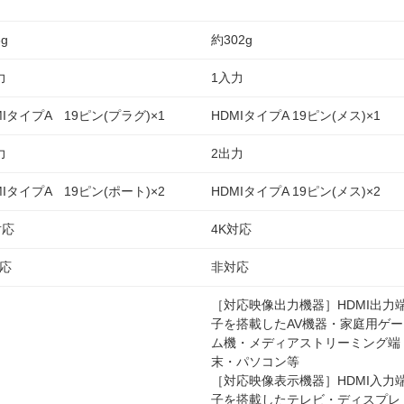
g
約302g
力
1入力
MIタイプA 19ピン(プラグ)×1
HDMIタイプA 19ピン(メス)×1
力
2出力
MIタイプA 19ピン(ポート)×2
HDMIタイプA 19ピン(メス)×2
対応
4K対応
応
非対応
［対応映像出力機器］HDMI出力
子を搭載したAV機器・家庭用ゲー
ム機・メディアストリーミング端
末・パソコン等
［対応映像表示機器］HDMI入力
子を搭載したテレビ・ディスプレ