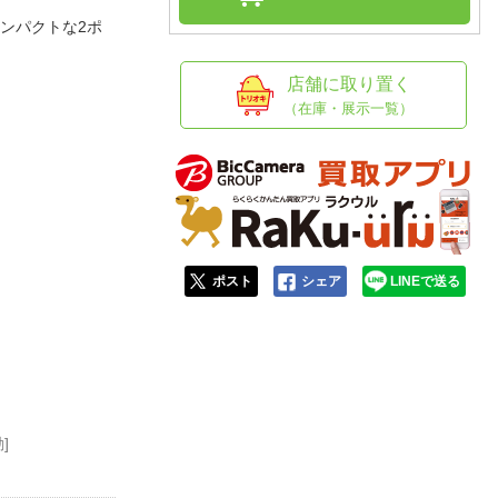
人窓口
コンパクトな2ポ
R情報
店舗に取り置く
（在庫・展示一覧）
nglish / 中文
ポスト
シェア
LINEで送る
]