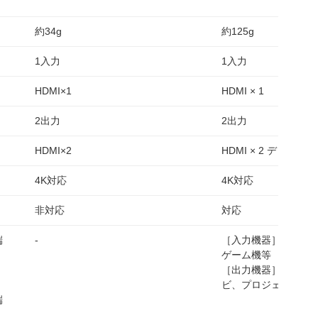
約34g
約125g
1入力
1入力
HDMI×1
HDMI × 1
2出力
2出力
HDMI×2
HDMI × 2 ディスプ
4K対応
4K対応
非対応
対応
端
-
［入力機器］Blue-r
ゲーム機等
［出力機器］HDMI
ビ、プロジェクター
端