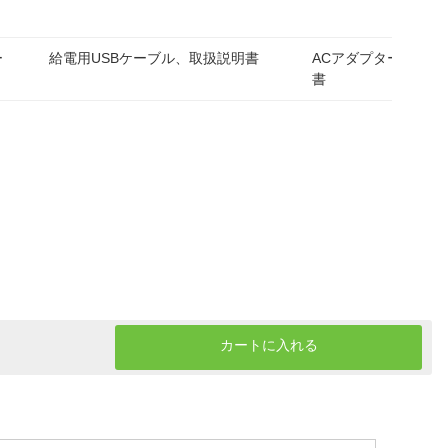
ー
給電用USBケーブル、取扱説明書
ACアダプター、取扱
書
カートに入れる