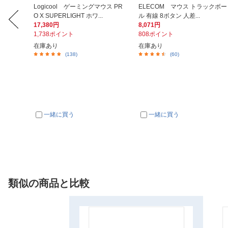
ティーモ
Logicool ゲーミングマウス PR
ELECOM マウス トラックボー
O X SUPERLIGHT ホワ...
ル 有線 8ボタン 人差...
17,380円
8,071円
1,738ポイント
808ポイント
在庫あり
在庫あり
(138)
(60)
一緒に買う
一緒に買う
類似の商品と比較