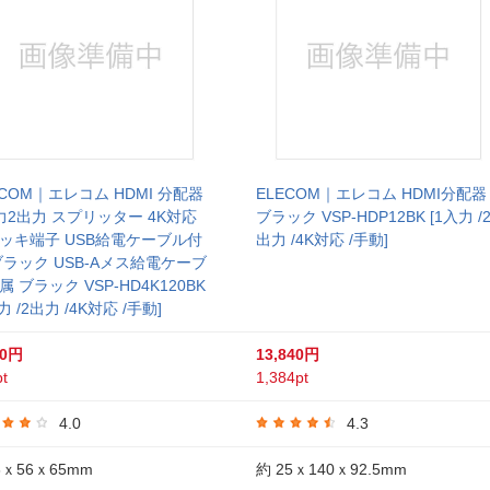
ECOM｜エレコム HDMI 分配器
ELECOM｜エレコム HDMI分配器
力2出力 スプリッター 4K対応
ブラック VSP-HDP12BK [1入力 /
ッキ端子 USB給電ケーブル付
出力 /4K対応 /手動]
ブラック USB-Aメス給電ケーブ
属 ブラック VSP-HD4K120BK
力 /2出力 /4K対応 /手動]
40円
13,840円
t
1,384pt
4.0
4.3
6ｘ56ｘ65mm
約 25ｘ140ｘ92.5mm