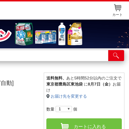
カート
店舗サービス
ット取り置き
イントカードWEB登録
送料無料、
あと5時間52分以内のご注文で
/自動]
東京都豊島区東池袋
に
8月7日（金）
お届
舗情報・店舗一覧
け
お届け先を変更する
取り寄せ品入荷状況照会
数量
個
カートに入れる