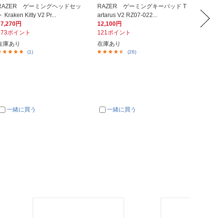
RAZER ゲーミングヘッドセッ
RAZER ゲーミングキーパッド T
ELEC
 Kraken Kitty V2 Pr...
artarus V2 RZ07-022...
撮りライ
37,270円
12,100円
3,980
373ポイント
121ポイント
398ポ
在庫あり
在庫あり
在庫あ
(1)
(26)
一緒に買う
一緒に買う
一