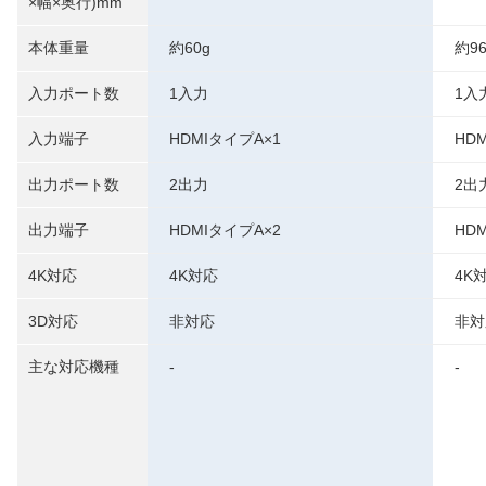
×幅×奥行)mm
本体重量
約60g
約96
入力ポート数
1入力
1入
入力端子
HDMIタイプA×1
HD
出力ポート数
2出力
2出
出力端子
HDMIタイプA×2
HD
4K対応
4K対応
4K
3D対応
非対応
非対
主な対応機種
-
-