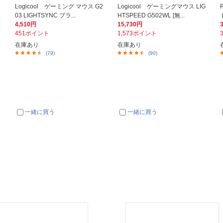
Logicool ゲーミング マウス G2
Logicool ゲーミングマウス LIG
03 LIGHTSYNC ブラ...
HTSPEED G502WL [無...
ト
4,510円
15,730円
451ポイント
1,573ポイント
在庫あり
在庫あり
(79)
(90)
一緒に買う
一緒に買う