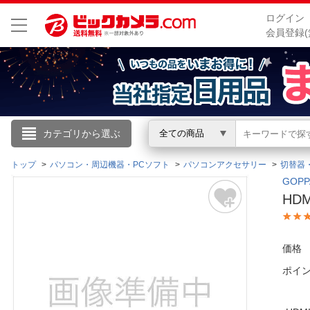
ログイン
会員登録(
こんにちは
カテゴリから選ぶ
全ての商品
ログイン
トップ
パソコン・周辺機器・PCソフト
パソコンアクセサリー
切替器
GOP
HDM
新規会員登録
会員メニュー
価格
ポイ
お買いもの履歴
閲覧履歴