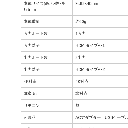
本体サイズ(高さ×幅×奥
9×83×40mm
行)mm
本体重量
約60g
入力ポート数
1入力
入力端子
HDMIタイプA×1
出力ポート数
2出力
出力端子
HDMIタイプA×2
4K対応
4K対応
3D対応
非対応
リモコン
無
付属品
ACアダプター、USBケーブ