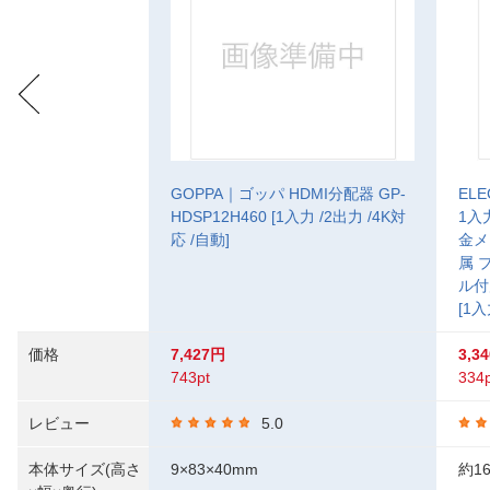
GOPPA｜ゴッパ HDMI分配器 GP-
EL
HDSP12H460 [1入力 /2出力 /4K対
1入
応 /自動]
金メ
属 
ル付
[1入
価格
7,427円
3,3
743pt
334p
レビュー
5.0
本体サイズ(高さ
9×83×40mm
約1