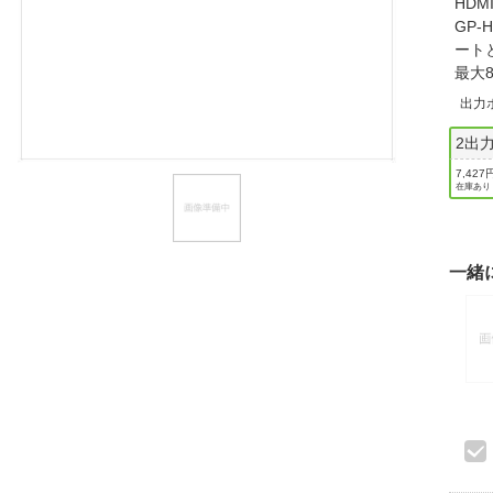
HD
ほしいもの
GP
ート
お知らせ
最大
出力
2出
7,427
在庫あり
一緒