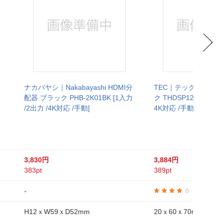
ナカバヤシ｜Nakabayashi HDMI分
TEC｜テック HDMI
2
配器 ブラック PHB-2K01BK [1入力
ク THDSP12X2-4K [
/2出力 /4K対応 /手動]
4K対応 /手動]
3,830円
3,884円
383pt
389pt
-
4.0
H12ｘW59ｘD52mm
20ｘ60ｘ70mm(突