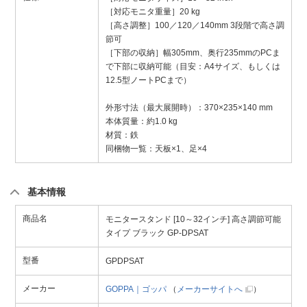
［対応モニタ重量］20 kg
［高さ調整］100／120／140mm 3段階で高さ調
節可
［下部の収納］幅305mm、奥行235mmのPCま
で下部に収納可能（目安：A4サイズ、もしくは
12.5型ノートPCまで）
外形寸法（最大展開時）：370×235×140 mm
本体質量：約1.0 kg
材質：鉄
同梱物一覧：天板×1、足×4
基本情報
商品名
モニタースタンド [10～32インチ] 高さ調節可能
タイプ ブラック GP-DPSAT
型番
GPDPSAT
メーカー
GOPPA｜ゴッパ
（
メーカーサイトへ
）