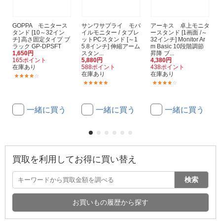
GOPPA モニタース
サンワサプライ モバ
アーキス 卓上モニタ
タンド [10～32イン
イルモニター / タブレ
ースタンド [1画面 /～
チ] 高さ固定タイプ ブ
ットPCスタンド [～1
32インチ] Monitor Ar
ラック GP-DPSFT
5.8インチ] 伸縮アーム
m Basic 10段階調節
1,650円
スタン...
昇降 ブ...
165ポイント
5,880円
4,380円
在庫あり
588ポイント
438ポイント
在庫あり
在庫あり
(13)
(4)
(4)
一緒に買う
一緒に買う
一緒に買う
買取を利用してお得に買い替え
検索
お買いもの履歴から探す