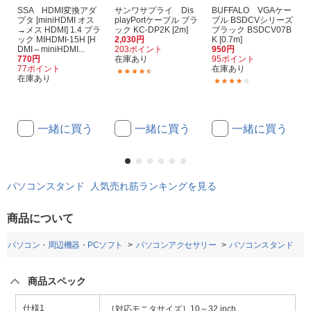
SSA HDMI変換アダ
サンワサプライ Dis
BUFFALO VGAケー
プタ [miniHDMI オス
playPortケーブル ブラ
ブル BSDCVシリーズ
→メス HDMI] 1.4 ブラ
ック KC-DP2K [2m]
ブラック BSDCV07B
ック MIHDMI-15H [H
2,030円
K [0.7m]
DMI⇔miniHDMI...
203ポイント
950円
770円
在庫あり
95ポイント
77ポイント
在庫あり
(19)
在庫あり
(17)
一緒に買う
一緒に買う
一緒に買う
パソコンスタンド 人気売れ筋ランキングを見る
商品について
パソコン・周辺機器・PCソフト
パソコンアクセサリー
パソコンスタンド
商品スペック
仕様1
［対応モニタサイズ］10～32 inch