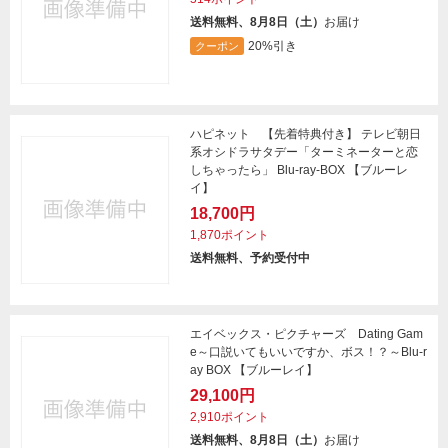
送料無料、8月8日（土）
お届け
20%引き
クーポン
ハピネット 【先着特典付き】 テレビ朝日
系オシドラサタデー「ターミネーターと恋
しちゃったら」 Blu-ray-BOX 【ブルーレ
イ】
18,700円
1,870ポイント
送料無料、予約受付中
エイベックス・ピクチャーズ Dating Gam
e～口説いてもいいですか、ボス！？～Blu-r
ay BOX 【ブルーレイ】
29,100円
2,910ポイント
送料無料、8月8日（土）
お届け