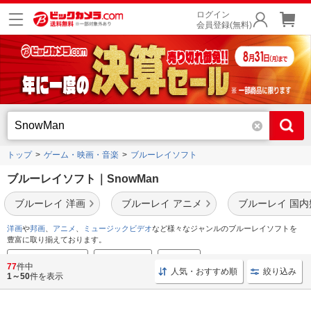
ログイン
会員登録(無料)
トップ
ゲーム・映画・音楽
ブルーレイソフト
ブルーレイソフト｜SnowMan
ブルーレイ 洋画
ブルーレイ アニメ
ブルーレイ 国内
洋画
や
邦画
、
アニメ
、
ミュージックビデオ
など様々なジャンルのブルーレイソフトを
豊富に取り揃えております。
映像音楽セール情報
STARTO関連
宝塚関連
77
件中
人気・おすすめ順
絞り込み
1～50
件を表示