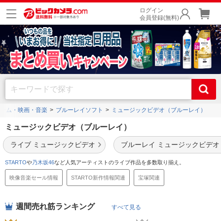
ログイン
会員登録(無料)
ーム・映画・音楽
ブルーレイソフト
ミュージックビデオ（ブルーレイ）
ミュージックビデオ（ブルーレイ）
ライブ ミュージックビデオ
ブルーレイ ミュージックビデオ
STARTO
や
乃木坂46
など人気アーティストのライブ作品を多数取り揃え。
映像音楽セール情報
STARTO新作情報関連
宝塚関連
週間売れ筋ランキング
すべて見る