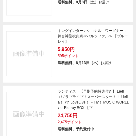
送料無料、8月8日（土）
お届け
キングインターナショナル ワーグナー：
舞台神聖祝典劇≪パルジファル≫ 【ブルー
レイ】
5,950円
595ポイント
送料無料、8月13日（木）
お届け
ランティス 【早期予約特典付き】 Liell
a！/ ラブライブ！スーパースター！！ Liell
a！ 7th LoveLive！ ～Fly！ MUSIC WORLD
♪～ Blu-ray BOX 【ブ...
24,750円
2,475ポイント
送料無料、予約受付中