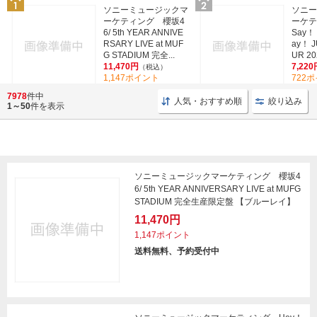
ソニーミュージックマ
ソニー
ーケティング 櫻坂4
ーケテ
6/ 5th YEAR ANNIVE
Say！ 
RSARY LIVE at MUF
ay！ 
G STADIUM 完全...
UR 202
11,470円
7,220
（税込）
1,147ポイント
722
7978
件中
人気・おすすめ順
絞り込み
1～50
件を表示
ソニーミュージックマーケティング 櫻坂4
6/ 5th YEAR ANNIVERSARY LIVE at MUFG
STADIUM 完全生産限定盤 【ブルーレイ】
11,470円
1,147ポイント
送料無料、予約受付中