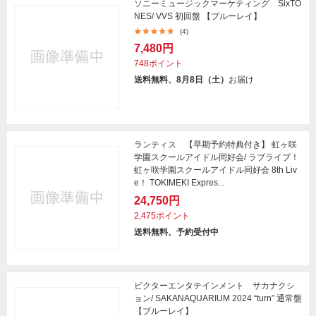
ソニーミュージックマーケティング SixTO
NES/ VVS 初回盤 【ブルーレイ】
(4)
7,480円
748ポイント
送料無料、8月8日（土）
お届け
ランティス 【早期予約特典付き】 虹ヶ咲
学園スクールアイドル同好会/ ラブライブ！
虹ヶ咲学園スクールアイドル同好会 8th Liv
e！ TOKIMEKI Expres...
24,750円
2,475ポイント
送料無料、予約受付中
ビクターエンタテインメント サカナクシ
ョン/ SAKANAQUARIUM 2024 “turn” 通常盤
【ブルーレイ】