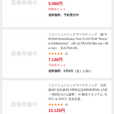
5,080円
508ポイント
送料無料、予約受付中
ソニーミュージックマーケティング 嵐/ A
RASHI Anniversary Tour 5×20 FILM “Recor
d of Memories”（4K ULTRA HD Blu-ray＋Bl
u-ray） 【ULTRA HD...
(2)
7,140円
714ポイント
送料無料、8月8日（土）
お届け
ソニーミュージックマーケティング 日向
坂46/ 日向坂46 4周年記念MEMORIAL LIVE
～4回目のひな誕祭～ in 横浜スタジアム -D
AY1 ＆ DAY2- 完全生産...
(4)
15,120円