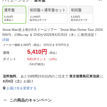
バリエーション
：
通常盤
通常盤
初回盤＋通常盤セット
初回盤
5,410円
11,940円
6,530円
在庫あり
販売休止中です
販売休止中です
Snow Man史上初の5大ドームツアー「Snow Man Dome Tour 2024
RAYS」のBlu-ray ＆ DVDが2025年6月25日（水）に発売決定！
詳細
メーカー価格 6,380円（税込） 15%引き 970円引き
5,410円
価格
（税込）
ポイント
541ポイント
（
10%
）
（541円相当）
送料無料、
あと
15時間23分以内
のご注文で
東京都豊島区東池袋
に
8月8日（土）
お届け
お届け先を変更する
この商品のキャンペーン