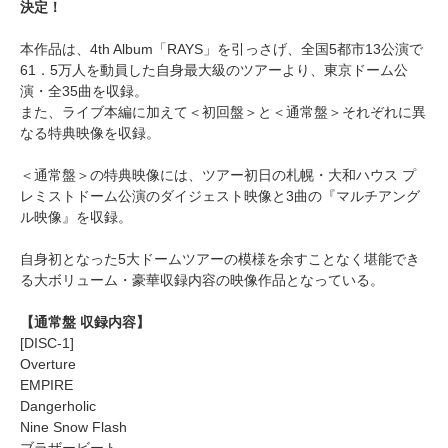
決定！
本作品は、4th Album「RAYS」を引っさげ、全国5都市13公演で
61．5万人を動員した自身最大級のツアーより、東京ドーム公
演・全35曲を収録。
また、ライブ本編に加えて＜初回盤＞と＜通常盤＞それぞれに異
なる特典映像を収録。
＜通常盤＞の特典映像には、ツアー初日の札幌・大和ハウス プ
レミストドーム公演のダイジェスト映像と3曲の『マルチアング
ル映像』を収録。
自身初となった5大ドームツアーの模様を余すことなく堪能でき
る大ボリューム・豪華収録内容の映像作品となっている。
【通常盤 収録内容】
[DISC-1]
Overture
EMPIRE
Dangerholic
Nine Snow Flash
ブラザービート