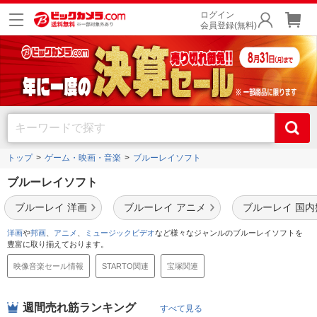
ログイン
会員登録(無料)
トップ
ゲーム・映画・音楽
ブルーレイソフト
ブルーレイソフト
ブルーレイ 洋画
ブルーレイ アニメ
ブルーレイ 国内
洋画
や
邦画
、
アニメ
、
ミュージックビデオ
など様々なジャンルのブルーレイソフトを
豊富に取り揃えております。
映像音楽セール情報
STARTO関連
宝塚関連
週間売れ筋ランキング
すべて見る