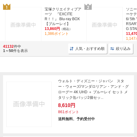
宝塚クリエイティブア
ソニー
ーツ 『EXCITE
ーケテ
R！！』 Blu-ray BOX
6/ 5t
【ブルーレイ】
RSARY
13,860円
G STA
（税込）
1,386ポイント
11,47
1,14
41132
件中
人気・おすすめ順
絞り込み
1～50
件を表示
ウォルト・ディズニー・ジャパン スタ
ー・ウォーズ/マンダロリアン・アンド・グ
ローグー 4K UHD ＋ ブルーレイ セット メ
タリック缶バッジ2個セッ...
8,610円
861ポイント
送料無料、予約受付中