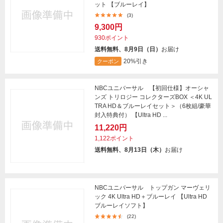
ット 【ブルーレイ】
(3)
9,300円
930ポイント
送料無料、8月9日（日）
お届け
20%引き
クーポン
NBCユニバーサル 【初回仕様】オーシャ
ンズ トリロジー コレクターズBOX ＜4K UL
TRA HD＆ブルーレイセット＞（6枚組/豪華
封入特典付） 【Ultra HD ...
11,220円
1,122ポイント
送料無料、8月13日（木）
お届け
NBCユニバーサル トップガン マーヴェリ
ック 4K Ultra HD＋ブルーレイ 【Ultra HD
ブルーレイソフト】
(22)