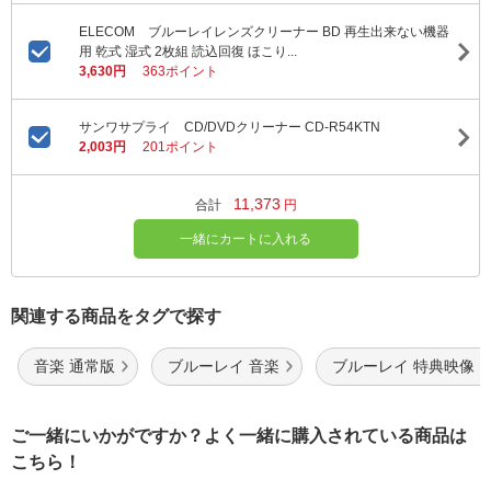
ELECOM ブルーレイレンズクリーナー BD 再生出来ない機器
用 乾式 湿式 2枚組 読込回復 ほこり...
3,630円
363ポイント
サンワサプライ CD/DVDクリーナー CD-R54KTN
2,003円
201ポイント
11,373
合計
円
一緒にカートに入れる
関連する商品をタグで探す
音楽 通常版
ブルーレイ 音楽
ブルーレイ 特典映像
ご一緒にいかがですか？よく一緒に購入されている商品は
こちら！