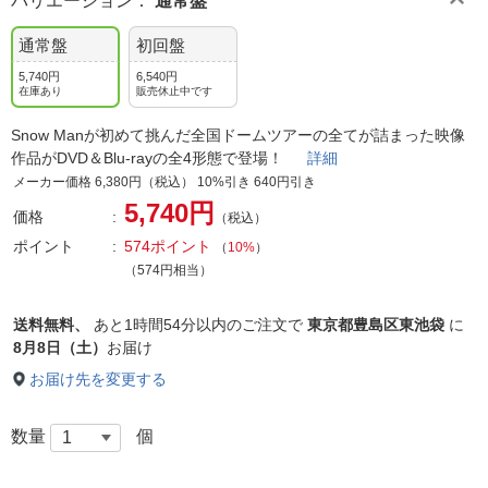
バリエーション
：
通常盤
通常盤
初回盤
5,740円
6,540円
在庫あり
販売休止中です
Snow Manが初めて挑んだ全国ドームツアーの全てが詰まった映像
作品がDVD＆Blu-rayの全4形態で登場！
詳細
メーカー価格 6,380円（税込） 10%引き 640円引き
5,740円
価格
（税込）
ポイント
574ポイント
（
10%
）
（574円相当）
送料無料、
あと
1時間54分以内
のご注文で
東京都豊島区東池袋
に
8月8日（土）
お届け
お届け先を変更する
数量
個