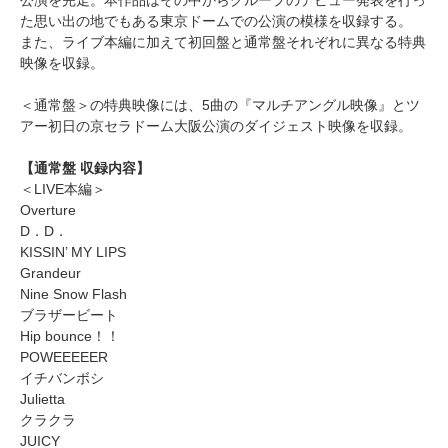
公演を完走。本作品はその中からグループのデビュー発表を行っ
た思い出の地でもある東京ドームでの公演の模様を収録する。
また、ライブ本編に加えて初回盤と通常盤それぞれに異なる特典
映像を収録。
＜通常盤＞の特典映像には、5曲の『マルチアングル映像』とツ
アー初日の京セラドーム大阪公演のダイジェスト映像を収録。
【通常盤 収録内容】
＜LIVE本編＞
Overture
D．D．
KISSIN’ MY LIPS
Grandeur
Nine Snow Flash
ブラザービート
Hip bounce！！
POWEEEEER
イチバンボシ
Julietta
クラクラ
JUICY