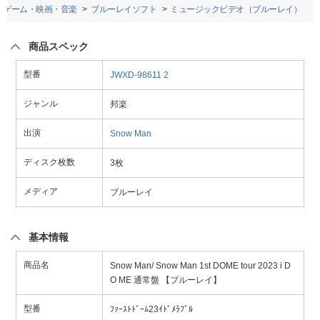
ゲーム・映画・音楽
ブルーレイソフト
ミュージックビデオ（ブルーレイ）
商品スペック
型番
JWXD-98611
2
ジャンル
邦楽
出演
Snow Man
ディスク枚数
3枚
メディア
ブルーレイ
基本情報
商品名
Snow Man/ Snow Man 1st DOME tour 2023 i D
O ME 通常盤 【ブルーレイ】
型番
ﾌｧｰｽﾄﾄﾞｰﾑ23ｲﾄﾞﾒﾗﾌﾞﾙ