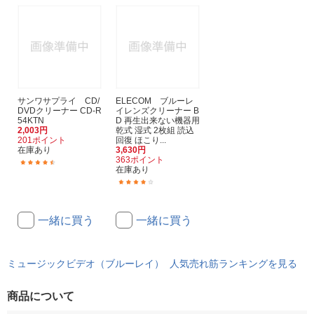
サンワサプライ CD/
ELECOM ブルーレ
DVDクリーナー CD-R
イレンズクリーナー B
54KTN
D 再生出来ない機器用
2,003円
乾式 湿式 2枚組 読込
201ポイント
回復 ほこり...
在庫あり
3,630円
363ポイント
(9)
在庫あり
(27)
一緒に買う
一緒に買う
ミュージックビデオ（ブルーレイ） 人気売れ筋ランキングを見る
商品について