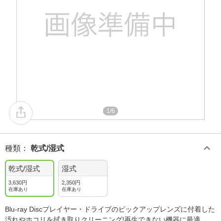
1/6
種類
：
乾式/湿式
乾式/湿式
湿式
3,630円
2,350円
在庫あり
在庫あり
Blu-ray Discプレイヤー・ドライブのピックアップレンズに付着した
汚れやホコリを拭き取りクリーニング!再生できない機器に最適