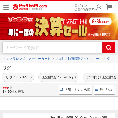
ログイン
会員登録(無料)
ラ・カメラレンズ・メモリーカード
プロ向け動画撮影アクセサリー
リグ
リグ
リグ SmallRig
動画撮影 SmallRig
プロ向け 動画撮
カメラリグはカメラにマイクや外部モニターなどの補助機材を装着させ、撮影時の安
566
件中
人気・おすすめ順
絞り込み
定感を向上させるアイテムです。
1～50
件を表示
SmallRig 6658 DJI Osmo Pocket 4P用ス