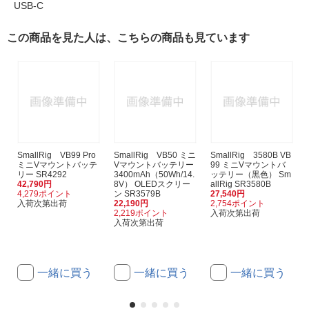
USB-C
この商品を見た人は、こちらの商品も見ています
SmallRig VB99 Pro
SmallRig VB50 ミニ
SmallRig 3580B VB
ミニVマウントバッテ
Vマウントバッテリー
99 ミニVマウントバ
リー SR4292
3400mAh（50Wh/14.
ッテリー（黒色） Sm
42,790円
8V） OLEDスクリー
allRig SR3580B
4,279ポイント
ン SR3579B
27,540円
入荷次第出荷
22,190円
2,754ポイント
2,219ポイント
入荷次第出荷
入荷次第出荷
一緒に買う
一緒に買う
一緒に買う