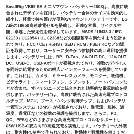
SmallRig VB99 SE ミニ Vマウントバッテリー4608は、高度に統
合されたデザインを採用し、バッテリー全体のサイズを効果的に
縮小し、軽量で持ち運びが便利なVマウントバッテリーです。LG
A級の18650高速放電セルを搭載し、正確な容量、サイクル性
能、卓越した安定性を確保しています。MSDS / UN38.3 / IEC
62133 / UL2054 / UL 62368などの国際基準を満たすよう設計さ
れており、FCC / CE / RoHS / ISED / RCM / PSE / KCなどの認
証を取得しており、ユーザーに安全かつ信頼性の高い運用を提供
します。バッテリーには、BP、D-Tap、8V-OUT DC、12V-OUT
DC、USB-C、USB-Aポートが搭載されており、複数のデバイス
を同時に給電するための幅広いインターフェースを提供していま
す。これには、カメラ、ミラーレスカメラ、モニター、送信機、
ビデオライト、スマートフォン、タブレット、ノートパソコンな
どが含まれ、すべてのニーズに統合された効率的な電源供給を提
供します。バッテリーには、高度に統合された高速充電プロトコ
ルチップ、MCU、ブースト/バック制御チップ、およびバッテリ
ー管理システム（BMS）が搭載されており、過電流、短絡、過
温度、過電圧などの複数の保護を提供します。さらに、PD、
QC、PPSなどのさまざまな高速充電プロトコルをサポートし、
65W USB-C双方向PD高速充電を実現します。バッテリーの外装
は、耐火性PC材料で作られており、耐熱性と難燃性を備えてお