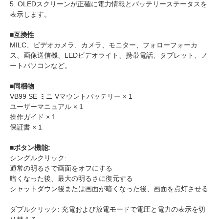
5. OLEDスクリーンが正確に電力情報とバッテリーステータスを
表示します。
■互換性
MILC、ビデオカメラ、カメラ、モニター、フォローフォーカ
ス、画像送信機、LEDビデオライト、携帯電話、タブレット、ノ
ートパソコンなど。
■同梱物
VB99 SE ミニ Vマウントバッテリー × 1
ユーザーマニュアル × 1
操作ガイド × 1
保証書 × 1
■ボタン機能:
シングルクリック:
通常の明るさで画面をオフにする
暗くなった後、最大の明るさに復元する
シャットダウン後または画面が暗くなった後、画面を点灯させる
ダブルクリック: 充電および放電モードで電圧と電力の表示を切