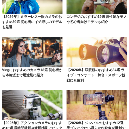
【2026年】ミラーレス一眼カメラのお
コンデジのおすすめ19選 高性能なモノ
すすめ30選 初心者にイチ押しのモデル
や初心者向けモデルも紹介
も厳選
Vlogにおすすめのカメラ18選 初心者か
【2026年】双眼鏡のおすすめ34選 ラ
ら本格派まで用途別に紹介
イブ・コンサート・舞台・スポーツ観
戦にも便利
【2026年】アクションカメラのおすす
【2026年】ジンバルのおすすめ12選
め16選 長時間撮影や夜間撮影にピッタ
手ブレが少ない滑らかな映像が撮影で