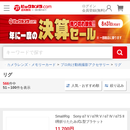
ログイン
会員登録(無料)
ラ・カメラレンズ・メモリーカード
プロ向け動画撮影アクセサリー
リグ
リグ
566
件中
プロ向け 動画撮影アクセサリー
スモール リグ
動画撮
人気・おすすめ順
絞り込み
51～100
件を表示
SmallRig Sony α7 V / α7R V / α7 IV / α7S II
I用折りたたみ式L型ブラケット
11,700円