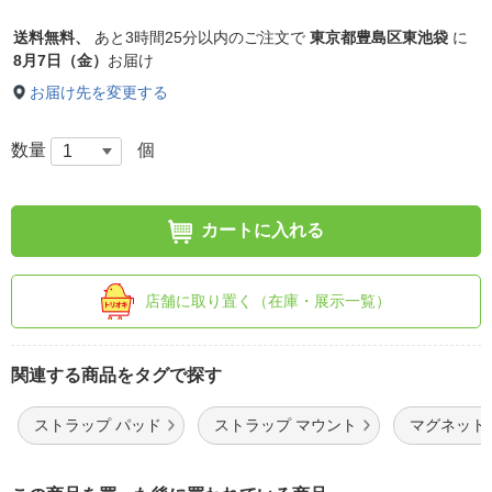
送料無料、
あと
3時間25分以内
のご注文で
東京都豊島区東池袋
に
8月7日（金）
お届け
お届け先を変更する
数量
個
カートに入れる
店舗に取り置く（在庫・展示一覧）
関連する商品をタグで探す
ストラップ パッド
ストラップ マウント
マグネット