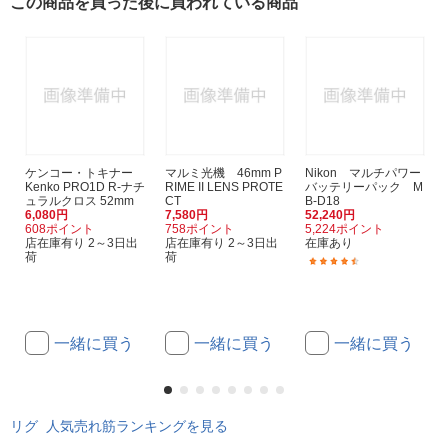
この商品を買った後に買われている商品
ケンコー・トキナー
マルミ光機 46mm P
Nikon マルチパワー
Kenko PRO1D R-ナチ
RIME II LENS PROTE
バッテリーパック M
ュラルクロス 52mm
CT
B-D18
6,080円
7,580円
52,240円
608ポイント
758ポイント
5,224ポイント
店在庫有り 2～3日出
店在庫有り 2～3日出
在庫あり
荷
荷
(22)
一緒に買う
一緒に買う
一緒に買う
リグ 人気売れ筋ランキングを見る