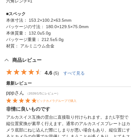
六角レンチ×1
■スペック
本体寸法： 153.2×100.2×63.5mm
パッケージの寸法： 180.0×129.5×75.0mm
本体質量： 132.0±5.0g
パッケージ重量： 212.5±5.0g
材質： アルミニウム合金
商品レビュー
4.6
(
5
)
すべて見る
最新レビュー
ppp
さん
（2026/1/5にレビュー）
ビックカメラグループで購入
非情に良いものです
アルカスイス互換の雲台に直接取り付けられます。またL字型で
縦位置変換が素早く行えます。通常のアルカスイスプレートはカ
メラ底部にねじ込んだ際にしまりが悪い場合もあり、縦位置にす
るとカメラの自重でお辞儀してしまうことが多くあり、とてもス