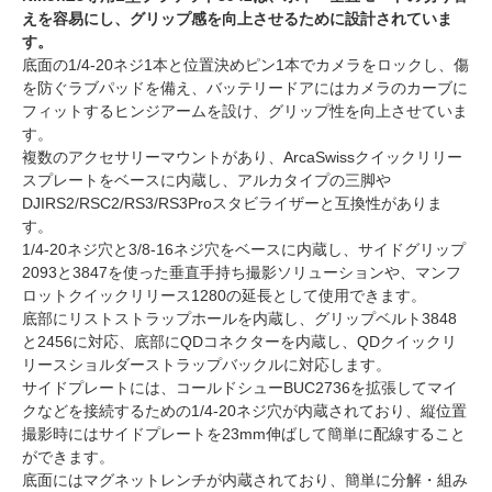
えを容易にし、グリップ感を向上させるために設計されていま
す。
底面の1/4-20ネジ1本と位置決めピン1本でカメラをロックし、傷
を防ぐラブパッドを備え、バッテリードアにはカメラのカーブに
フィットするヒンジアームを設け、グリップ性を向上させていま
す。
複数のアクセサリーマウントがあり、ArcaSwissクイックリリー
スプレートをベースに内蔵し、アルカタイプの三脚や
DJIRS2/RSC2/RS3/RS3Proスタビライザーと互換性がありま
す。
1/4-20ネジ穴と3/8-16ネジ穴をベースに内蔵し、サイドグリップ
2093と3847を使った垂直手持ち撮影ソリューションや、マンフ
ロットクイックリリース1280の延長として使用できます。
底部にリストストラップホールを内蔵し、グリップベルト3848
と2456に対応、底部にQDコネクターを内蔵し、QDクイックリ
リースショルダーストラップバックルに対応します。
サイドプレートには、コールドシューBUC2736を拡張してマイ
クなどを接続するための1/4-20ネジ穴が内蔵されており、縦位置
撮影時にはサイドプレートを23mm伸ばして簡単に配線すること
ができます。
底面にはマグネットレンチが内蔵されており、簡単に分解・組み