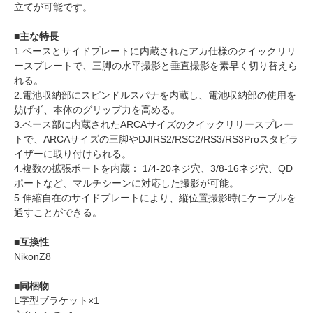
立てが可能です。
■主な特長
1.ベースとサイドプレートに内蔵されたアカ仕様のクイックリリ
ースプレートで、三脚の水平撮影と垂直撮影を素早く切り替えら
れる。
2.電池収納部にスピンドルスパナを内蔵し、電池収納部の使用を
妨げず、本体のグリップ力を高める。
3.ベース部に内蔵されたARCAサイズのクイックリリースプレー
トで、ARCAサイズの三脚やDJIRS2/RSC2/RS3/RS3Proスタビラ
イザーに取り付けられる。
4.複数の拡張ポートを内蔵： 1/4-20ネジ穴、3/8-16ネジ穴、QD
ポートなど、マルチシーンに対応した撮影が可能。
5.伸縮自在のサイドプレートにより、縦位置撮影時にケーブルを
通すことができる。
■互換性
NikonZ8
■同梱物
L字型ブラケット×1