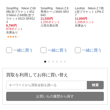
SmallRig Nikon Z 6II
SmallRig Nikon Z 8
Leofoto Nikon Z 7用
I用L型ブラケット452
専用ケージ3940 SR3
L型ブラケット LPN-Z
3 Nikon Z 6III用L型ブ
940
7
ラケット4523 SR452
11,550円
11,000円
3
1,155ポイント
1,100ポイント
8,790円
入荷次第出荷
在庫あり
879ポイント
在庫あり
(3)
一緒に買う
一緒に買う
一緒に買う
買取を利用してお得に買い替え
検索
お買いもの履歴から探す