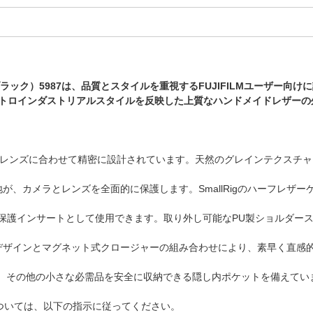
ザー収納バッグ（ブラック）5987は、品質とスタイルを重視するFUJIFILM
Mのレトロインダストリアルスタイルを反映した上質なハンドメイドレザー
 f/2.8 R WRレンズに合わせて精密に設計されています。天然のグレインテ
地が、カメラとレンズを全面的に保護します。SmallRigのハーフレザ
保護インサートとして使用できます。取り外し可能なPU製ショルダー
きデザインとマグネット式クロージャーの組み合わせにより、素早く直感
ロス、その他の小さな必需品を安全に収納できる隠し内ポケットを備えてい
ついては、以下の指示に従ってください。