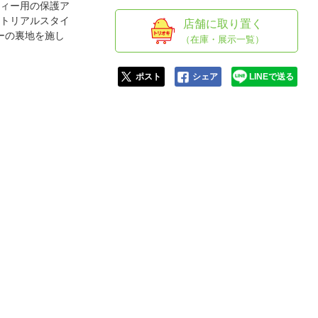
人窓口
フィー用の保護ア
ストリアルスタイ
店舗に取り置く
R情報
ーの裏地を施し
（在庫・展示一覧）
ポスト
シェア
LINEで送る
nglish / 中文