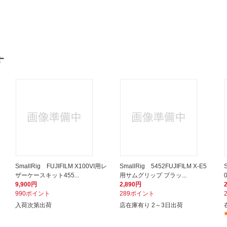
す
SmallRig FUJIFILM X100VI用レ
SmallRig 5452FUJIFILM X-E5
ザーケースキット455...
用サムグリップ ブラッ...
9,900円
2,890円
990ポイント
289ポイント
入荷次第出荷
店在庫有り 2～3日出荷