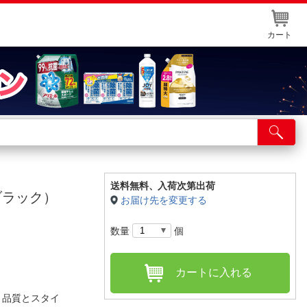
カート
店舗サービス
ット取り置き
イントカードWEB登録
送料無料、
入荷次第出荷
グ（ブラック）
お届け先を変更する
舗情報・店舗一覧
数量
個
取り寄せ品入荷状況照会
カートに入れる
7は、品質とスタイ