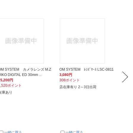
OM SYSTEM カメラレンズ M.Z
OM SYSTEM ﾚﾝｽﾞｹｰｽ LSC-0811
ケンコ
UIKO DIGITAL ED 30mm ...
3,080円
液晶保護
35,200円
308ポイント
1,280
3,520ポイント
128ポ
店在庫有り 2～3日出荷
在庫あり
店在庫有
一緒に買う
一緒に買う
一