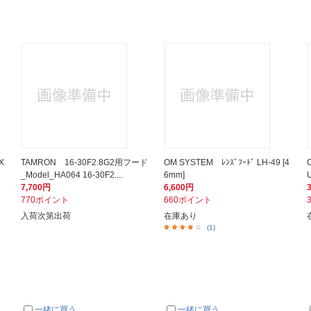
X
TAMRON 16-30F2.8G2用フード
OM SYSTEM ﾚﾝｽﾞﾌｰﾄﾞ LH-49 [4
_Model_HA064 16-30F2....
6mm]
7,700円
6,600円
770ポイント
660ポイント
入荷次第出荷
在庫あり
(1)
一緒に買う
一緒に買う