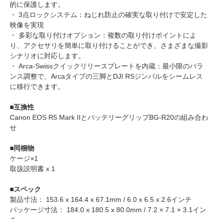
的に保護します。
・ 3点ロックシステム：ねじれ防止の確実な取り付けで安定した
映像を実現
・ 多彩な取り付けオプション：複数の取り付けポイントによ
り、アクセサリを簡単に取り付けることができ、さまざまな撮影
シナリオに対応します。
・ Arca-Swissクイックリリースプレートを内蔵：最小限のバラ
ンス調整で、Arcaタイプの三脚とDJI RSジンバルをシームレス
に移行できます。
■互換性
Canon EOS R5 Mark IIとバッテリーグリップBG-R20の組み合わ
せ
■同梱物
ケージ×1
取扱説明書 x 1
■スペック
製品寸法： 153.6 x 164.4 x 67.1mm / 6.0 x 6.5 x 2.6インチ
パッケージ寸法： 184.0 x 180.5 x 80.0mm / 7.2 × 7.1 × 3.1イン