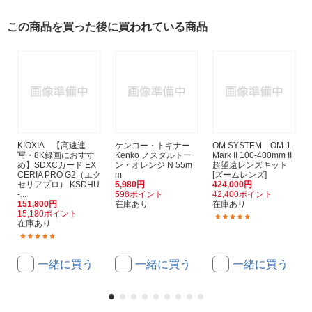
この商品を買った後に買われている商品
KIOXIA 【高速連
ケンコー・トキナー
OM SYSTEM OM-1
写・8K録画におすす
Kenko ノスタルトー
Mark II 100-400mm II
め】SDXCカード EX
ン・オレンジ N 55m
超望遠レンズキット
CERIA PRO G2（エク
m
[ズームレンズ]
セリアプロ） KSDHU
5,980円
424,000円
-...
598ポイント
42,400ポイント
151,800円
在庫あり
在庫あり
15,180ポイント
(2)
在庫あり
(1)
一緒に買う
一緒に買う
一緒に買う