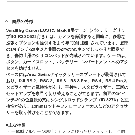
商品の特徴
SmallRig Canon EOS R5 Mark II用ケージ（バッテリーグリッ
プBG-R20 5623付き）は、カメラを保護すると同時に、多彩な
拡張オプションを提供するよう専門的に設計されています。底部
の1/4インチ-20ネジと側面の2本のM3ネジでしっかりと固定で
き、傷防止用のシリコンパッドが内蔵されています。ケージは、
ボタン、カードスロット、バッテリーコンパートメントへのアク
セスを妨げません。
ベースにはArca-Swissクイックリリースプレートが装備されて
おり、DJI RS 2、RSC 2、RS 3、RS 3 Pro、RS 4、RS 4 Proス
タビライザーと互換性があり、手持ち、スタビライザー、三脚の
セットアップを素早く切り替えることができます。前面の1/4イ
ンチ-20の位置決め穴はシングルロッドクランプ（ID 3276）と互
換性があり、15mmロッドやフォローフォーカスなどのアクセサ
リーを取り付けることができます。
■主な特長
・ 一体型フルケージ設計：カメラにぴったりフィットし、全面