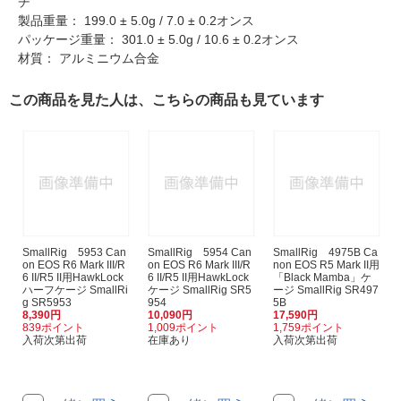
チ
製品重量： 199.0 ± 5.0g / 7.0 ± 0.2オンス
パッケージ重量： 301.0 ± 5.0g / 10.6 ± 0.2オンス
材質： アルミニウム合金
この商品を見た人は、こちらの商品も見ています
SmallRig 5953 Can
SmallRig 5954 Can
SmallRig 4975B Ca
on EOS R6 Mark III/R
on EOS R6 Mark III/R
non EOS R5 Mark II用
6 II/R5 II用HawkLock
6 II/R5 II用HawkLock
「Black Mamba」ケ
ハーフケージ SmallRi
ケージ SmallRig SR5
ージ SmallRig SR497
g SR5953
954
5B
8,390円
10,090円
17,590円
839ポイント
1,009ポイント
1,759ポイント
入荷次第出荷
在庫あり
入荷次第出荷