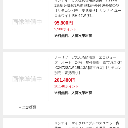
リンナイ ガス暖房専用熱源機 7.21kW
1温度 床暖房3系統 熱動弁外付 屋外壁掛型
【リモコン別売・要見積り】 リンナイ ユー
ロホワイト RH-62W [都...
95,800円
9,580ポイント
送料無料、入荷次第出荷
ノーリツ ガスふろ給湯器 エコジョー
ズ オート 24号 屋外壁掛 都市ガス GT
-C2472SAW-1BL13A [都市ガス] 【リモコン
別売・要見積り】
201,480円
20,148ポイント
送料無料、入荷次第出荷
＋全2種類
リンナイ マイクロバブルバスユニット内