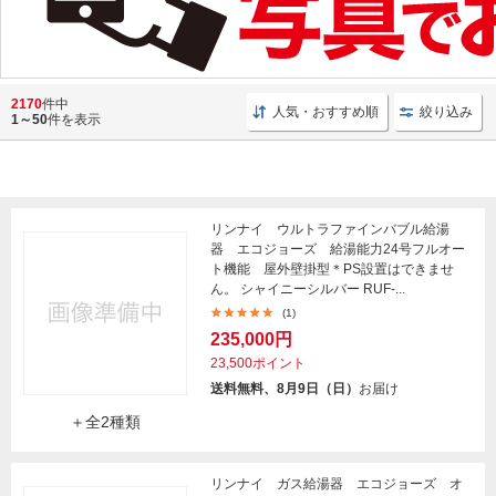
リンナイ
、
パロマ
、
ノーリツ
の給湯器が揃う専門ラインアップ。省エネ性の高い
エコ
2170
件中
人気・おすすめ順
絞り込み
ジョーズ
もご用意。
1～50
件を表示
リンナイ ウルトラファインバブル給湯
器 エコジョーズ 給湯能力24号フルオー
ト機能 屋外壁掛型＊PS設置はできませ
ん。 シャイニーシルバー RUF-...
(1)
235,000円
23,500ポイント
送料無料、8月9日（日）
お届け
＋全2種類
リンナイ ガス給湯器 エコジョーズ オ