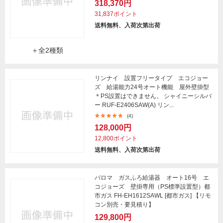
318,370円
31,837ポイント
送料無料、入荷次第出荷
＋全2種類
リンナイ 設置フリータイプ エコジョー
ズ 給湯能力24号オート機能 屋外壁掛型
＊PS設置はできません。 シャイニーシルバ
ー RUF-E2406SAW(A) リン...
(4)
128,000円
12,800ポイント
送料無料、入荷次第出荷
パロマ ガスふろ給湯器 オート16号 エ
コジョーズ 壁掛専用（PS標準設置型）都
市ガス FH-EH1612SAWL [都市ガス] 【リモ
コン別売・要見積り】
129,800円