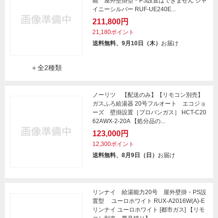
能 屋外壁掛型＊PS設置はできません シャ
イニーシルバー RUF-UE240E...
211,800円
21,180ポイント
送料無料、9月10日（木）
お届け
＋全2種類
ノーリツ 【配送のみ】【リモコン別売】
ガスふろ給湯器 20号フルオート エコジョ
ーズ 壁掛設置［プロパンガス］ HCT-C20
62AWX-2-20A 【処分品の...
123,000円
12,300ポイント
送料無料、8月9日（日）
お届け
リンナイ 給湯能力20号 屋外壁掛・PS設
置型 ユーロホワイト RUX-A2016W(A)-E
リンナイ ユーロホワイト [都市ガス] 【リモ