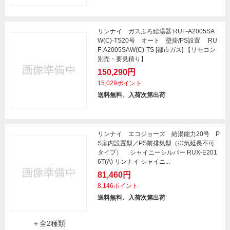
リンナイ ガスふろ給湯器 RUF-A2005SA
W(C)-TS20号 オート 壁掛/PS設置 RU
F-A2005SAW(C)-TS [都市ガス] 【リモコン
別売・要見積り】
150,290円
15,029ポイント
送料無料、入荷次第出荷
リンナイ エコジョーズ 給湯能力20号 P
S扉内設置型／PS前排気型（排気延長不可
タイプ） シャイニーシルバー RUX-E201
6T(A) リンナイ シャイニ...
81,460円
8,146ポイント
送料無料、入荷次第出荷
＋全2種類