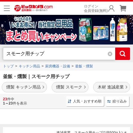
ログイン
会員登録(無料)
トップ
キッチン用品
厨房機器・設備
釜飯・燻製
釜飯・燻製｜スモーク用チップ
燻製 キッチン用品
燻製 スモーク
木材 進誠産業
スモーカー
や
スモーク用チップ
、
ドーム
などの燻製用商品を豊富に品揃え。釜飯用の
23
件中
人気・おすすめ順
絞り込み
釜
もご用意しております。
1～23
件を表示
進誠産業 スモーク用チップ(1袋500g入) オ